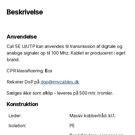
Beskrivelse
Anvendelse
Cat 5E U/UTP kan anvendes til transmission af digitale og
analoge signaler op til 100 Mhz. Kablet er produceret i eget
brand.
CPR klassificering:
E
ca
Rekvirer DoP på
dop@jmvcables.dk
Sælges ikke som afklip - leveres på 500 mtr. tromler.
Konstruktion
Leder:
Massiv kobbertråd. kl.1.
Isolation:
PE