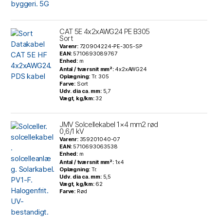
CAT 5E 4x2xAWG24 PE B305
Sort
Varenr:
720904224-PE-305-SP
EAN:
5710693089767
Enhed:
m
Antal / tværsnit mm²:
4x2xAWG24
Oplægning:
Tr. 305
Farve:
Sort
Udv. dia ca. mm:
5,7
Vægt, kg/km:
32
JMV Solcellekabel 1×4 mm2 rød
0,6/1 kV
Varenr:
359201040-07
EAN:
5710693063538
Enhed:
m
Antal / tværsnit mm²:
1x4
Oplægning:
Tr.
Udv. dia ca. mm:
5,5
Vægt, kg/km:
62
Farve:
Rød