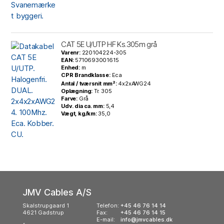
CAT 5E U/UTP HF Ks.305m grå
Varenr:
220104224-305
EAN:
5710693001615
Enhed:
m
CPR Brandklasse:
Eca
Antal / tværsnit mm²:
4x2xAWG24
Oplægning:
Tr. 305
Farve:
Grå
Udv. dia ca. mm:
5,4
Vægt, kg/km:
35,0
JMV Cables A/S
Skalstrupgaard 1
Telefon:
+45 46 76 14 14
4621 Gadstrup
Fax:
+45 46 76 14 15
E-mail:
info@jmvcables.dk