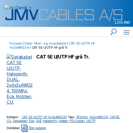
Dansk
▼
LOG IND
Forside
/
Data- fiber- og coaxkabler
/
CAT 5E U/UTP HF
4x2xAWG24
/ CAT 5E U/UTP HF grå Tr.
CAT 5E U/UTP HF grå Tr.
Kategori:
CAT 5E U/UTP HF 4x2xAWG24
Tags:
100mhz
,
4x2xAWG24
,
CAT5E
,
CU
,
Datakabel
,
Eca
,
Grå
,
halogenfri
,
kobber
,
PDS kabel
,
U/UTP
i
Datablad:
Åbn katalog