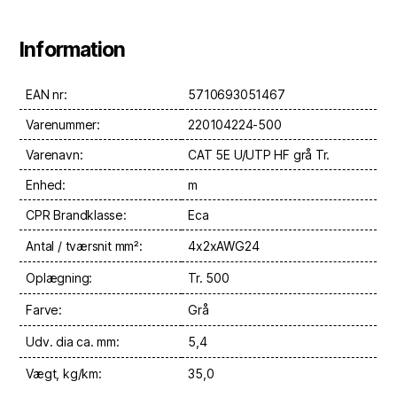
Information
EAN nr:
5710693051467
Varenummer:
220104224-500
Varenavn:
CAT 5E U/UTP HF grå Tr.
Enhed:
m
CPR Brandklasse:
Eca
Antal / tværsnit mm²:
4x2xAWG24
Oplægning:
Tr. 500
Farve:
Grå
Udv. dia ca. mm:
5,4
Vægt, kg/km:
35,0