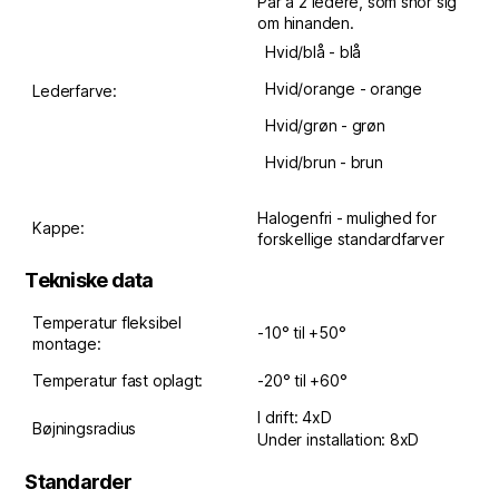
Par á 2 ledere, som snor sig
om hinanden.
Hvid/blå - blå
Hvid/orange - orange
Lederfarve:
Hvid/grøn - grøn
Hvid/brun - brun
Halogenfri - mulighed for
Kappe:
forskellige standardfarver
Tekniske data
Temperatur fleksibel
-10° til +50°
montage:
Temperatur fast oplagt:
-20° til +60°
I drift: 4xD
Bøjningsradius
Under installation: 8xD
Standarder