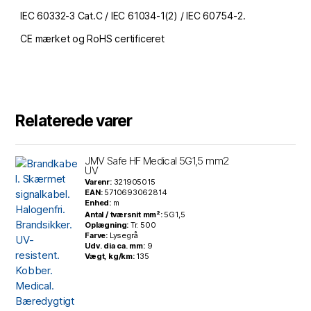
IEC 60332-3 Cat.C / IEC 61034-1(2) / IEC 60754-2.
CE mærket og RoHS certificeret
Relaterede varer
JMV Safe HF Medical 5G1,5 mm2
UV
Varenr:
321905015
EAN:
5710693062814
Enhed:
m
Antal / tværsnit mm²:
5G1,5
Oplægning:
Tr. 500
Farve:
Lysegrå
Udv. dia ca. mm:
9
Vægt, kg/km:
135