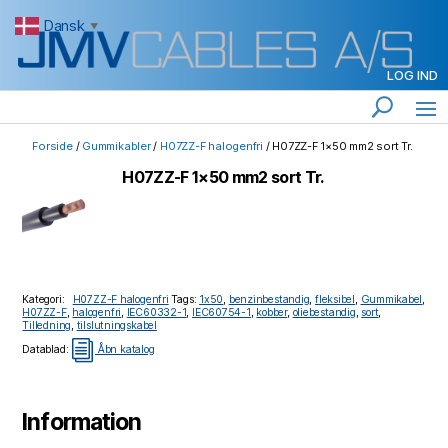
Dansk
▼
LOG IND
Forside
/
Gummikabler
/
H07ZZ-F halogenfri
/ H07ZZ-F 1×50 mm2 sort Tr.
H07ZZ-F 1×50 mm2 sort Tr.
Kategori:
H07ZZ-F halogenfri
Tags:
1x50
,
benzinbestandig
,
fleksibel
,
Gummikabel
,
H07ZZ-F
,
halogenfri
,
IEC60332-1
,
IEC60754-1
,
kobber
,
oliebestandig
,
sort
,
Tilledning
,
tilslutningskabel
i
Datablad:
Åbn katalog
Information