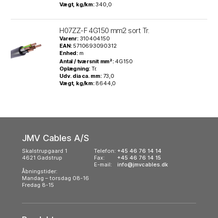
Vægt, kg/km:
340,0
H07ZZ-F 4G150 mm2 sort Tr.
Varenr:
310404150
EAN:
5710693090312
Enhed:
m
Antal / tværsnit mm²:
4G150
Oplægning:
Tr.
Udv. dia ca. mm:
73,0
Vægt, kg/km:
8644,0
JMV Cables A/S
Skalstrupgaard 1
Telefon:
+45 46 76 14 14
4621 Gadstrup
Fax:
+45 46 76 14 15
E-mail:
info@jmvcables.dk
Åbningstider:
Mandag – torsdag 08-16
Fredag 8-15