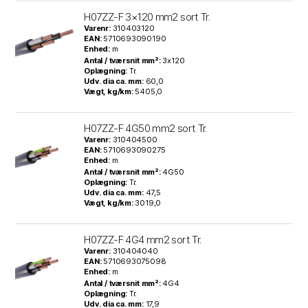
H07ZZ-F 3×120 mm2 sort Tr.
Varenr:
310403120
EAN:
5710693090190
Enhed:
m
Antal / tværsnit mm²:
3x120
Oplægning:
Tr.
Udv. dia ca. mm:
60,0
Vægt, kg/km:
5405,0
H07ZZ-F 4G50 mm2 sort Tr.
Varenr:
310404500
EAN:
5710693090275
Enhed:
m
Antal / tværsnit mm²:
4G50
Oplægning:
Tr.
Udv. dia ca. mm:
47,5
Vægt, kg/km:
3019,0
H07ZZ-F 4G4 mm2 sort Tr.
Varenr:
310404040
EAN:
5710693075098
Enhed:
m
Antal / tværsnit mm²:
4G4
Oplægning:
Tr.
Udv. dia ca. mm:
17,9