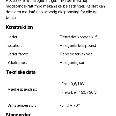
H07ZZ-F er et halogenfrit gummikabel med høj
modstandskraft mod mekaniske belastninger. Kablet kan
desuden modstå en kortvarig eksponering for olie og
benzin.
Konstruktion
Leder:
Flertrådet kobber, kl 5
Isolation:
Halogenfri kompound
Leder farve:
Cenelec farvekode
Yderkappe:
Halogenfri, sort
Tekniske data
Fast: 0,6/1 kV
Mærkespænding:
Fleksibel: 450/750 V
Driftstemperatur:
-5° til + 70°
Standarder