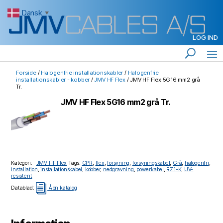
Dansk
▼
LOG IND
Forside
/
Halogenfrie installationskabler
/
Halogenfrie
installationskabler - kobber
/
JMV HF Flex
/ JMV HF Flex 5G16 mm2 grå
Tr.
JMV HF Flex 5G16 mm2 grå Tr.
Kategori:
JMV HF Flex
Tags:
CPR
,
flex
,
forsyning
,
forsyningskabel
,
Grå
,
halogenfri
,
installation
,
installationskabel
,
kobber
,
nedgravning
,
powerkabel
,
RZ1-K
,
UV-
resistent
i
Datablad:
Åbn katalog