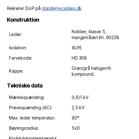
Rekvirer DoP på
dop@jmvcables.dk
Konstruktion
Kobber, klasse 5,
Leder:
mangetrådet iht. 60228
Isolation:
XLPE
Farvekode:
HD 308
Grøn/grå halogenfri
Kappe:
kompound.
Tekniske data
Mærkespænding:
0,6/1 kV
Prøvespænding (AC):
2,5 kV
Max. leder temperatur:
90°
Bøjningsradius:
5xD
Kortslutningstemperatur