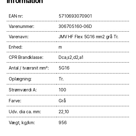
Information
EAN nr:
5710693070901
Varenummer:
306705160-06D
Varenavn:
JMV HF Flex 5G16 mm2 grå Tr.
Enhed:
m
CPR Brandklasse:
Dca,s2,d2,a1
Antal / tværsnit mm²:
5G16
Oplægning:
Tr.
Strømværdi A:
100
Farve:
Grå
Udv. dia ca. mm:
22,10
Vægt, kg/km:
956