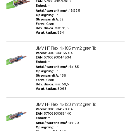
EAN:
5710693074060
Enhed:
m
Antal / tværsnit mm²:
16G2,5
Oplægning:
Tr.
Strømværdi A:
32
Farve:
Grøn
Udv. dia ca. mm:
18,8
Vægt, kg/km:
564
JMV HF Flex 4×185 mm2 grøn Tr.
Varenr:
306604185-04
EAN:
5710693044834
Enhed:
m
Antal / tværsnit mm²:
4x185
Oplægning:
Tr.
Strømværdi A:
456
Farve:
Grøn
Udv. dia ca. mm:
56,5
Vægt, kg/km:
8063
JMV HF Flex 4×120 mm2 grøn Tr.
Varenr:
306604120-04
EAN:
5710693065440
Enhed:
m
Antal / tværsnit mm²:
4x120
Oplægning:
Tr