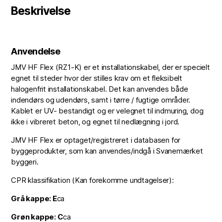
Beskrivelse
Anvendelse
JMV HF Flex (RZ1-K) er et installationskabel, der er specielt
egnet til steder hvor der stilles krav om et fleksibelt
halogenfrit installationskabel. Det kan anvendes både
indendørs og udendørs, samt i tørre / fugtige områder.
Kablet er UV- bestandigt og er velegnet til indmuring, dog
ikke i vibreret beton, og egnet til nedlægning i jord.
JMV HF Flex er optaget/registreret i databasen for
byggeprodukter, som kan anvendes/indgå i Svanemærket
byggeri.
CPR klassifikation (Kan forekomme undtagelser):
Grå kappe: E
ca
Grøn kappe: C
ca