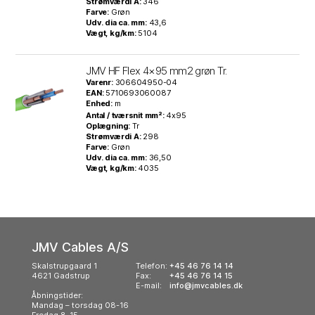
Strømværdi A:
346
Farve:
Grøn
Udv. dia ca. mm:
43,6
Vægt, kg/km:
5104
JMV HF Flex 4×95 mm2 grøn Tr.
Varenr:
306604950-04
EAN:
5710693060087
Enhed:
m
Antal / tværsnit mm²:
4x95
Oplægning:
Tr
Strømværdi A:
298
Farve:
Grøn
Udv. dia ca. mm:
36,50
Vægt, kg/km:
4035
JMV Cables A/S
Skalstrupgaard 1
Telefon:
+45 46 76 14 14
4621 Gadstrup
Fax:
+45 46 76 14 15
E-mail:
info@jmvcables.dk
Åbningstider:
Mandag – torsdag 08-16
Fredag 8-15