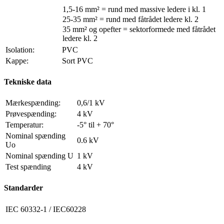
1,5-16 mm² = rund med massive ledere i kl. 1
25-35 mm² = rund med fåtrådet ledere kl. 2
35 mm² og opefter = sektorformede med fåtrådet
ledere kl. 2
Isolation:
PVC
Kappe:
Sort PVC
Tekniske data
Mærkespænding:
0,6/1 kV
Prøvespænding:
4 kV
Temperatur:
-5° til + 70°
Nominal spænding
0.6 kV
Uo
Nominal spænding U
1 kV
Test spænding
4 kV
Standarder
IEC 60332-1 / IEC60228