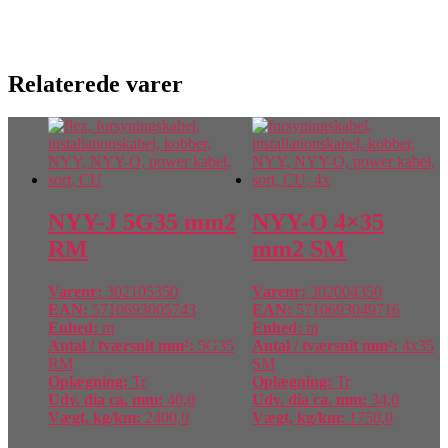
Relaterede varer
NYY-J 5G35 mm2
NYY-O 4×35
RM
mm2 SM
Varenr:
302105350
Varenr:
302004350
EAN:
5710693005743
EAN:
5710693049716
Enhed:
m
Enhed:
m
Antal / tværsnit mm²:
5G35
Antal / tværsnit mm²:
4x35
RM
SM
Oplægning:
Tr
Oplægning:
Tr
Udv. dia ca. mm:
40,0
Udv. dia ca. mm:
34,0
Vægt, kg/km:
2400,0
Vægt, kg/km:
1750,0