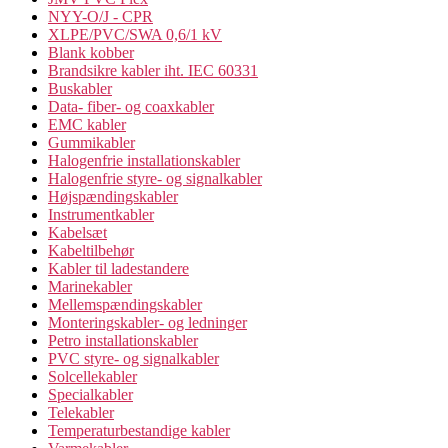
NYY-O/J - CPR
XLPE/PVC/SWA 0,6/1 kV
Blank kobber
Brandsikre kabler iht. IEC 60331
Buskabler
Data- fiber- og coaxkabler
EMC kabler
Gummikabler
Halogenfrie installationskabler
Halogenfrie styre- og signalkabler
Højspændingskabler
Instrumentkabler
Kabelsæt
Kabeltilbehør
Kabler til ladestandere
Marinekabler
Mellemspændingskabler
Monteringskabler- og ledninger
Petro installationskabler
PVC styre- og signalkabler
Solcellekabler
Specialkabler
Telekabler
Temperaturbestandige kabler