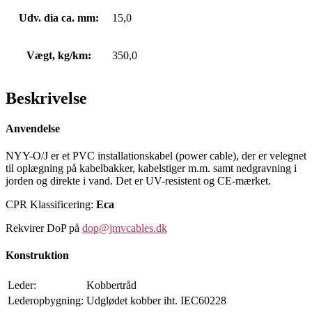
Udv. dia ca. mm:
15,0
Vægt, kg/km:
350,0
Beskrivelse
Anvendelse
NYY-O/J er et PVC installationskabel (power cable), der er velegnet
til oplægning på kabelbakker, kabelstiger m.m. samt nedgravning i
jorden og direkte i vand. Det er UV-resistent og CE-mærket.
CPR Klassificering:
Eca
Rekvirer DoP på
dop@jmvcables.dk
Konstruktion
Leder:
Kobbertråd
Lederopbygning:
Udglødet kobber iht. IEC60228