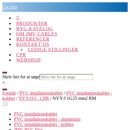
Spring
LOG IND
til
indholdet

PRODUKTER
BYG KATALOG
OM JMV CABLES
REFERENCER
KONTAKT OS
LEDIGE STILLINGER
CPR
WEBSHOP
Skriv her for at søge
×
Forside
/
PVC installationskabler
/
PVC installationskabler -
kobber
/
NYY-O/J - CPR
/ NYY-J 1G25 mm2 RM
PVC installationskabler
PVC installationskabler - aluminium
PVC installationskabler - kobber
JMV PVC Flex