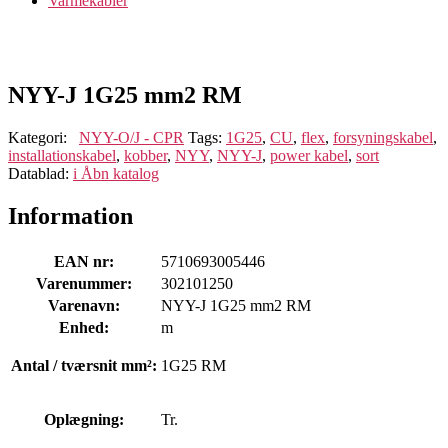
Varmekabler
NYY-J 1G25 mm2 RM
Kategori:
NYY-O/J - CPR
Tags:
1G25
,
CU
,
flex
,
forsyningskabel
,
installationskabel
,
kobber
,
NYY
,
NYY-J
,
power kabel
,
sort
Datablad:
i
Åbn katalog
Information
EAN nr:
5710693005446
Varenummer:
302101250
Varenavn:
NYY-J 1G25 mm2 RM
Enhed:
m
Antal / tværsnit mm²:
1G25 RM
Oplægning:
Tr.