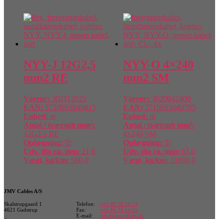
NYY-J 12G2,5
NYY-O 4×240
mm2 RE
mm2 SM
Varenr:
302112025
Varenr:
3020042400
EAN:
5710693049815
EAN:
5710693049785
Enhed:
m
Enhed:
m
Antal / tværsnit mm²:
Antal / tværsnit mm²:
12G2,5 RE
4x240 SM
Oplægning:
Tr
Oplægning:
Tr
Udv. dia ca. mm:
21,0
Udv. dia ca. mm:
65,0
Vægt, kg/km:
560,0
Vægt, kg/km:
11000,0
JMV Cables A/S
Skalstrupgaard 1
Telefon:
+45 46 76 14 14
4621 Gadstrup
Fax:
+45 46 76 14 15
E-mail:
info@jmvcables.dk