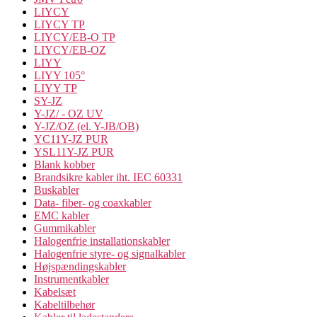
LIYCY
LIYCY TP
LIYCY/EB-O TP
LIYCY/EB-OZ
LIYY
LIYY 105°
LIYY TP
SY-JZ
Y-JZ/ - OZ UV
Y-JZ/OZ (el. Y-JB/OB)
YC11Y-JZ PUR
YSL11Y-JZ PUR
Blank kobber
Brandsikre kabler iht. IEC 60331
Buskabler
Data- fiber- og coaxkabler
EMC kabler
Gummikabler
Halogenfrie installationskabler
Halogenfrie styre- og signalkabler
Højspændingskabler
Instrumentkabler
Kabelsæt
Kabeltilbehør