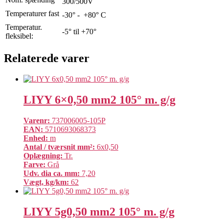
300/500V
Temperaturer fast
-30° - +80° C
Temperatur.
-5° til +70°
fleksibel:
Relaterede varer
LIYY 6×0,50 mm2 105° m. g/g
Varenr:
737006005-105P
EAN:
5710693068373
Enhed:
m
Antal / tværsnit mm²:
6x0,50
Oplægning:
Tr.
Farve:
Grå
Udv. dia ca. mm:
7,20
Vægt, kg/km:
62
LIYY 5g0,50 mm2 105° m. g/g