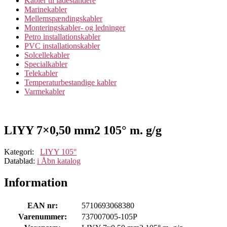
Kabler til ladestandere
Marinekabler
Mellemspændingskabler
Monteringskabler- og ledninger
Petro installationskabler
PVC installationskabler
Solcellekabler
Specialkabler
Telekabler
Temperaturbestandige kabler
Varmekabler
LIYY 7×0,50 mm2 105° m. g/g
Kategori:
LIYY 105°
Datablad:
i
Åbn katalog
Information
EAN nr:
5710693068380
Varenummer:
737007005-105P