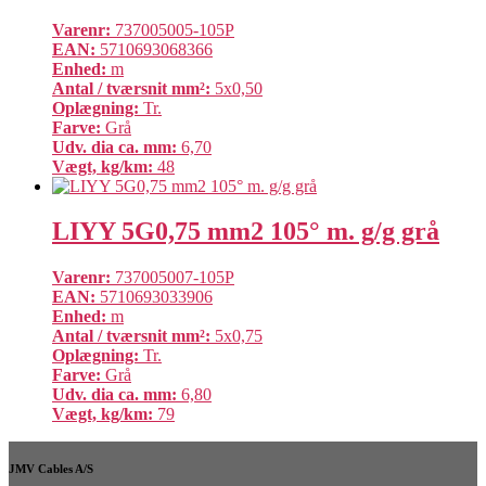
Varenr:
737005005-105P
EAN:
5710693068366
Enhed:
m
Antal / tværsnit mm²:
5x0,50
Oplægning:
Tr.
Farve:
Grå
Udv. dia ca. mm:
6,70
Vægt, kg/km:
48
LIYY 5G0,75 mm2 105° m. g/g grå
Varenr:
737005007-105P
EAN:
5710693033906
Enhed:
m
Antal / tværsnit mm²:
5x0,75
Oplægning:
Tr.
Farve:
Grå
Udv. dia ca. mm:
6,80
Vægt, kg/km:
79
JMV Cables A/S