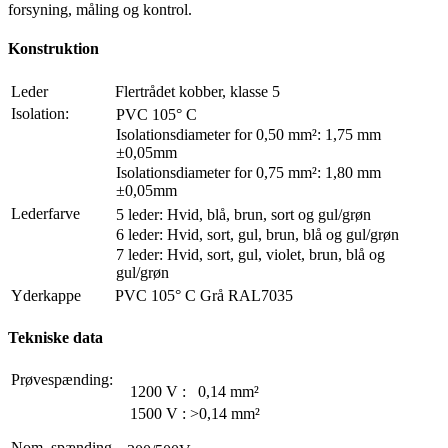
forsyning, måling og kontrol.
Konstruktion
Leder
Flertrådet kobber, klasse 5
Isolation:
PVC 105° C
Isolationsdiameter for 0,50 mm²: 1,75 mm
±0,05mm
Isolationsdiameter for 0,75 mm²: 1,80 mm
±0,05mm
Lederfarve
5 leder: Hvid, blå, brun, sort og gul/grøn
6 leder: Hvid, sort, gul, brun, blå og gul/grøn
7 leder: Hvid, sort, gul, violet, brun, blå og
gul/grøn
Yderkappe
PVC 105° C Grå RAL7035
Tekniske data
Prøvespænding:
1200 V : 0,14 mm²
1500 V : >0,14 mm²
Nom. spænding