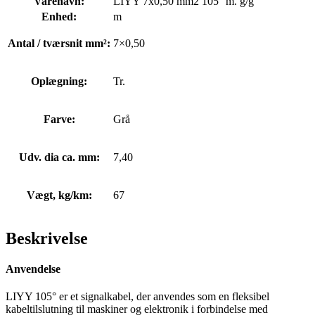
Varenavn:
LIYY 7x0,50 mm2 105° m. g/g
Enhed:
m
Antal / tværsnit mm²:
7×0,50
Oplægning:
Tr.
Farve:
Grå
Udv. dia ca. mm:
7,40
Vægt, kg/km:
67
Beskrivelse
Anvendelse
LIYY 105° er et signalkabel, der anvendes som en fleksibel
kabeltilslutning til maskiner og elektronik i forbindelse med