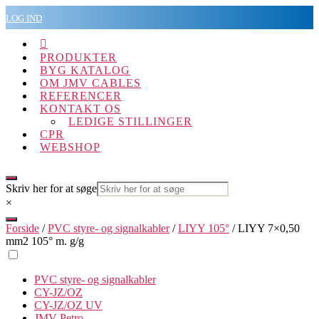
Spring
LOG IND
til
indholdet

PRODUKTER
BYG KATALOG
OM JMV CABLES
REFERENCER
KONTAKT OS
LEDIGE STILLINGER
CPR
WEBSHOP
Skriv her for at søge
×
Forside
/
PVC styre- og signalkabler
/
LIYY 105°
/ LIYY 7×0,50
mm2 105° m. g/g
PVC styre- og signalkabler
CY-JZ/OZ
CY-JZ/OZ UV
JMV Petro