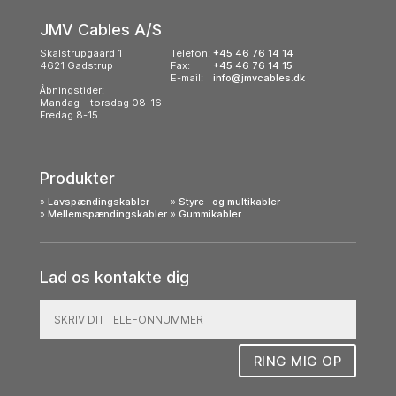
JMV Cables A/S
Skalstrupgaard 1
Telefon:
+45 46 76 14 14
4621 Gadstrup
Fax:
+45 46 76 14 15
E-mail:
info@jmvcables.dk
Åbningstider:
Mandag – torsdag 08-16
Fredag 8-15
Produkter
»
Lavspændingskabler
»
Styre- og multikabler
»
Mellemspændingskabler
»
Gummikabler
Lad os kontakte dig
RING MIG OP