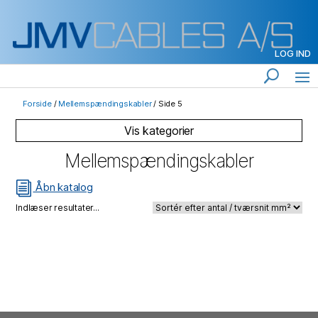
LOG IND
Forside
/
Mellemspændingskabler
/ Side 5
Mellemspændingskabler
i
Åbn katalog
Indlæser resultater...