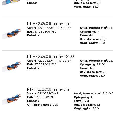
Enhed:
Udv. dia ca. mm:
5,5
Vægt, kg/km:
35,0
PT-HF 2x2x0,6 mm hvid Tr
Varenr:
722002207-HF-T500-SP
Antal / tværsnit mm²:
2x
EAN:
5710693091739
Oplægning:
Tr
Enhed:
m
Farve:
Hvid
Udv. dia ca. mm:
5,1
Vægt, kg/km:
26,0
PT-HF 2x2x0,6 mm hvid S100
Varenr:
722002207-HF-S100-SP
Antal / tværsnit mm²:
2x
EAN:
5710693091746
Oplægning:
SP100
Enhed:
m
Farve:
Hvid
Udv. dia ca. mm:
5,1
Vægt, kg/km:
26,0
PT-HF 2x2x0,6 mm hvid Tr
Varenr:
322002207-HF
Antal / tværsnit mm²:
2x2x0,
EAN:
5710693013335
Oplægning:
Tr
Enhed:
m
Farve:
Hvid
CPR Brandklasse:
Eca
Udv. dia ca. mm:
5,1
Vægt, kg/km:
26,0