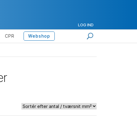
LOG IND
CPR
Webshop
er
6