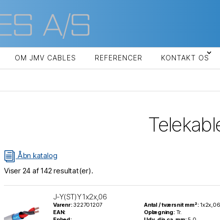
OM JMV CABLES
REFERENCER
KONTAKT OS
Telekabl
i
Åbn katalog
Viser
24
af
142
resultat(er).
J-Y(ST)Y 1x2x,06
Varenr:
322701207
Antal / tværsnit mm²:
1x2x,0
EAN:
Oplægning:
Tr.
Enhed:
Udv. dia ca. mm:
5,0