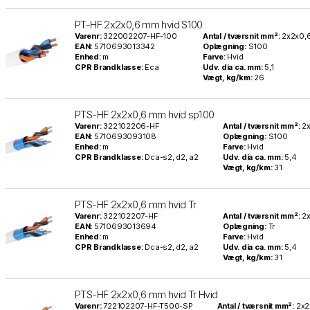
PT-HF 2x2x0,6 mm hvid S100
Varenr:
322002207-HF-100
Antal / tværsnit mm²:
2x2x0,
EAN:
5710693013342
Oplægning:
S100
Enhed:
m
Farve:
Hvid
CPR Brandklasse:
Eca
Udv. dia ca. mm:
5,1
Vægt, kg/km:
26
PTS-HF 2x2x0,6 mm hvid sp100
Varenr:
322102206-HF
Antal / tværsnit mm²:
2
EAN:
5710693093108
Oplægning:
S100
Enhed:
m
Farve:
Hvid
CPR Brandklasse:
Dca-s2, d2, a2
Udv. dia ca. mm:
5,4
Vægt, kg/km:
31
PTS-HF 2x2x0,6 mm hvid Tr
Varenr:
322102207-HF
Antal / tværsnit mm²:
2
EAN:
5710693013694
Oplægning:
Tr
Enhed:
m
Farve:
Hvid
CPR Brandklasse:
Dca-s2, d2, a2
Udv. dia ca. mm:
5,4
Vægt, kg/km:
31
PTS-HF 2x2x0,6 mm hvid Tr Hvid
Varenr:
722102207-HF-T500-SP
Antal / tværsnit mm²:
2x2