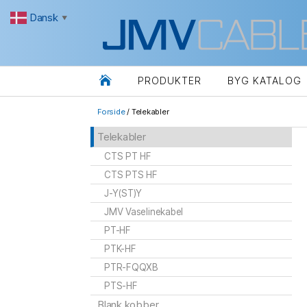
Dansk
▼

PRODUKTER
BYG KATALOG
Forside
/ Telekabler
Telekabler
CTS PT HF
CTS PTS HF
J-Y(ST)Y
JMV Vaselinekabel
PT-HF
PTK-HF
PTR-FQQXB
PTS-HF
Blank kobber