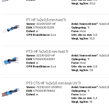
Vægt, kg/km:
30,0
PT-HF 1x2x0,6 mm hvid Tr
Varenr:
322001207-HF
Antal / tværsnit mm²:
1x2x0,
EAN:
5710693013274
Oplægning:
Tr
Enhed:
m
Farve:
Hvid
CPR Brandklasse:
Eca
Udv. dia ca. mm:
3,6
Vægt, kg/km:
15,0
PTS-HF 1x2x0,6 mm hvid Tr
Varenr:
322101207-HF
Antal / tværsnit mm²:
1x2x0,
EAN:
5710693049051
Oplægning:
Tr
Enhed:
m
Farve:
Hvid
CPR Brandklasse:
Eca
Udv. dia ca. mm:
3,9
Vægt, kg/km:
7,8
PTS CTS HF 1x2x0,6 mm brun UV Tr
Varenr:
722101207-05SPEC
Antal / tværsnit mm²:
1x2x0,
EAN:
5710693076842
Oplægning:
Tr
Enhed:
m
Farve:
brun
Udv. dia ca. mm:
3,4
Vægt, kg/km:
16