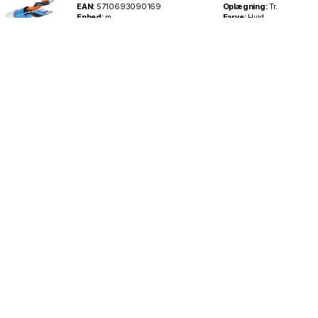
EAN:
5710693090169
Oplægning:
Tr.
Enhed:
m
Farve:
Hvid
Udv. dia ca. mm:
5,4
Vægt, kg/km:
31
PTS-HF 2x2x0,6 mm hvid S100
Varenr:
722102207-HF-S100-SP
Antal / tværsnit mm²:
2x2
EAN:
5710693090367
Oplægning:
SP100
Enhed:
m
Farve:
Hvid
Udv. dia ca. mm:
5,4
Vægt, kg/km:
31
PTS-HF 2x2x0,6 mm blå Tr
Varenr:
322102207-02HF
Antal / tværsnit mm²:
2
EAN:
5710693013649
Oplægning:
Tr.
Enhed:
m
Farve:
Blå
CPR Brandklasse:
Dca-s2, d2, a2
Udv. dia ca. mm:
5,4
Vægt, kg/km:
33
JMV Vaselinekabel 2x2x0,6 mm m.skærm
Varenr:
322602206
Antal / tværsnit mm²:
2x2x0,
EAN:
5710693014431
Oplægning:
Tr.
Enhed:
m
Udv. dia ca. mm:
9,0
Vægt, kg/km:
80,0