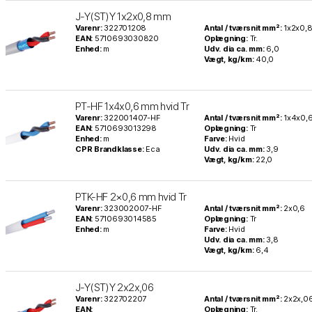
J-Y(ST)Y 1x2x0,8 mm
Varenr:
322701208
Antal / tværsnit mm²:
1x2x0,
EAN:
5710693030820
Oplægning:
Tr.
Enhed:
m
Udv. dia ca. mm:
6,0
Vægt, kg/km:
40,0
PT-HF 1x4x0,6 mm hvid Tr
Varenr:
322001407-HF
Antal / tværsnit mm²:
1x4x0,
EAN:
5710693013298
Oplægning:
Tr
Enhed:
m
Farve:
Hvid
CPR Brandklasse:
Eca
Udv. dia ca. mm:
3,9
Vægt, kg/km:
22,0
PTK-HF 2×0,6 mm hvid Tr
Varenr:
323002007-HF
Antal / tværsnit mm²:
2x0,6
EAN:
5710693014585
Oplægning:
Tr
Enhed:
m
Farve:
Hvid
Udv. dia ca. mm:
3,8
Vægt, kg/km:
6,4
J-Y(ST)Y 2x2x,06
Varenr:
322702207
Antal / tværsnit mm²:
2x2x,0
EAN:
Oplægning:
Tr.