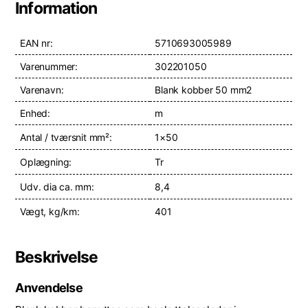
Information
EAN nr:
5710693005989
Varenummer:
302201050
Varenavn:
Blank kobber 50 mm2
Enhed:
m
Antal / tværsnit mm²:
1×50
Oplægning:
Tr
Udv. dia ca. mm:
8,4
Vægt, kg/km:
401
Beskrivelse
Anvendelse