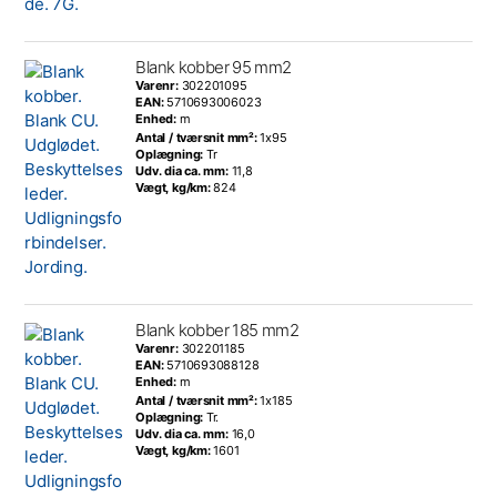
Blank kobber 95 mm2
Varenr:
302201095
EAN:
5710693006023
Enhed:
m
Antal / tværsnit mm²:
1x95
Oplægning:
Tr
Udv. dia ca. mm:
11,8
Vægt, kg/km:
824
Blank kobber 185 mm2
Varenr:
302201185
EAN:
5710693088128
Enhed:
m
Antal / tværsnit mm²:
1x185
Oplægning:
Tr.
Udv. dia ca. mm:
16,0
Vægt, kg/km:
1601