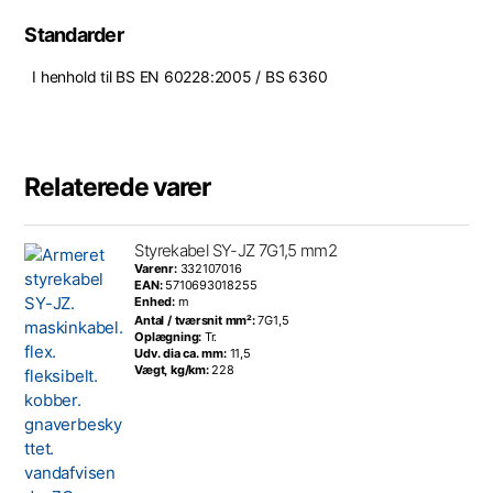
Standarder
I henhold til BS EN 60228:2005 / BS 6360
Relaterede varer
Styrekabel SY-JZ 7G1,5 mm2
Varenr:
332107016
EAN:
5710693018255
Enhed:
m
Antal / tværsnit mm²:
7G1,5
Oplægning:
Tr.
Udv. dia ca. mm:
11,5
Vægt, kg/km:
228