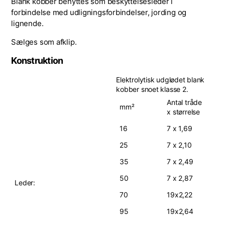
Blank kobber benyttes som beskyttelsesleder i
forbindelse med udligningsforbindelser, jording og
lignende.
Sælges som afklip.
Konstruktion
Elektrolytisk udglødet blank
kobber snoet klasse 2.
Antal tråde
mm²
x størrelse
16
7 x 1,69
25
7 x 2,10
35
7 x 2,49
50
7 x 2,87
Leder:
70
19x2,22
95
19x2,64