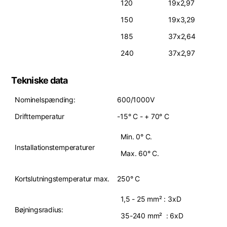
120
19x2,97
150
19x3,29
185
37x2,64
240
37x2,97
Tekniske data
Nominelspænding:
600/1000V
Drifttemperatur
-15° C - + 70° C
Min. 0° C.
Installationstemperaturer
Max. 60° C.
Kortslutningstemperatur max.
250° C
1,5 - 25 mm² : 3xD
Bøjningsradius:
35-240 mm² : 6xD