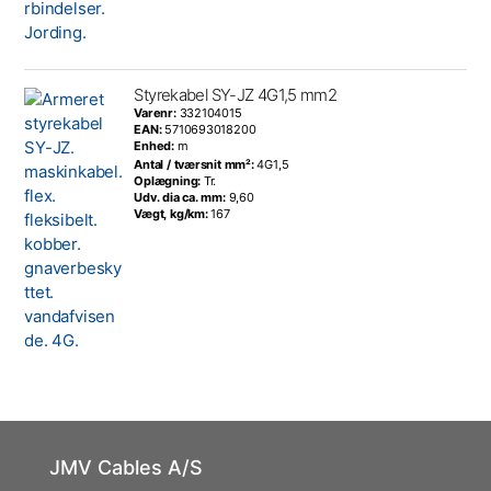
Styrekabel SY-JZ 4G1,5 mm2
Varenr:
332104015
EAN:
5710693018200
Enhed:
m
Antal / tværsnit mm²:
4G1,5
Oplægning:
Tr.
Udv. dia ca. mm:
9,60
Vægt, kg/km:
167
JMV Cables A/S