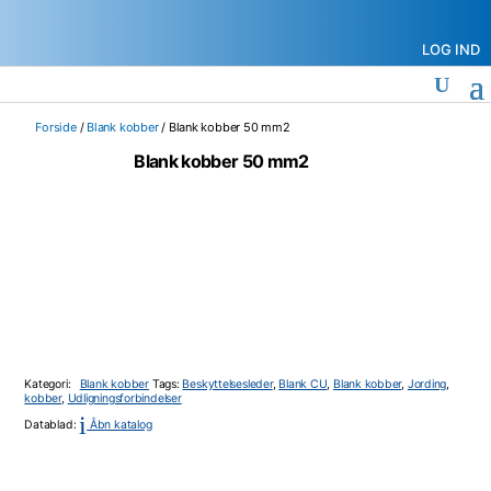
LOG IND
Forside
/
Blank kobber
/ Blank kobber 50 mm2
Blank kobber 50 mm2
Kategori:
Blank kobber
Tags:
Beskyttelsesleder
,
Blank CU
,
Blank kobber
,
Jording
,
kobber
,
Udligningsforbindelser
i
Datablad:
Åbn katalog