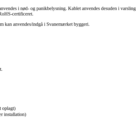
vendes i nød- og panikbelysning. Kablet anvendes desuden i varslingsan
RoHS-certificeret.
som kan anvendes/indgå i Svanemærket byggeri.
t.
t oplagt)
 installation)