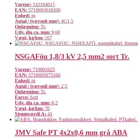
Varenr:
332104015
EAN:
5710693018200
Enhed:
m
Antal / tværsnit mm²:
4G1,5
Oplægning:
Tr.
Udv. dia ca. mm:
9,60
Vægt, kg/km:
167
NSGAFöu 1,8/3 kV 2,5 mm2 sort Tr.
Varenr:
710901025
EAN:
5710693075166
Enhed:
m
Antal / tværsnit mm²:
2,5
Oplægning:
Tr.
Farve:
Sort
Udv. dia ca. mm:
6,2
Vægt, kg/km:
70
Strømværdi A:
41
JMV Safe PT 4x2x0,6 mm grå ABA