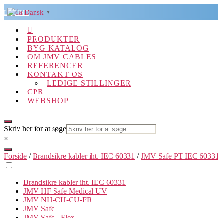
Spring
Dansk
LOG IND
▼
til
indholdet

PRODUKTER
BYG KATALOG
OM JMV CABLES
REFERENCER
KONTAKT OS
LEDIGE STILLINGER
CPR
WEBSHOP
Skriv her for at søge
×
Forside
/
Brandsikre kabler iht. IEC 60331
/
JMV Safe PT IEC 6033
Brandsikre kabler iht. IEC 60331
JMV HF Safe Medical UV
JMV NH-CH-CU-FR
JMV Safe
JMV Safe - Flex