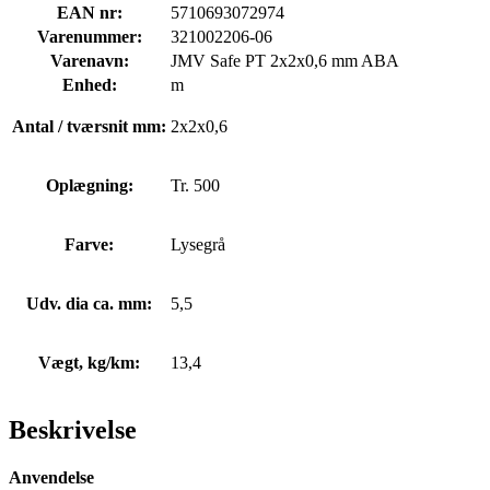
EAN nr:
5710693072974
Varenummer:
321002206-06
Varenavn:
JMV Safe PT 2x2x0,6 mm ABA
Enhed:
m
Antal / tværsnit mm:
2x2x0,6
Oplægning:
Tr. 500
Farve:
Lysegrå
Udv. dia ca. mm:
5,5
Vægt, kg/km:
13,4
Beskrivelse
Anvendelse