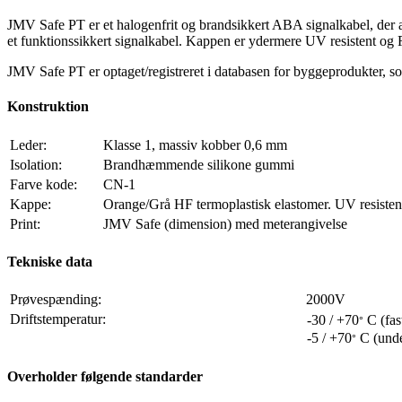
JMV Safe PT er et halogenfrit og brandsikkert ABA signalkabel, der an
et funktionssikkert signalkabel. Kappen er ydermere UV resistent og 
JMV Safe PT er optaget/registreret i databasen for byggeprodukter, 
Konstruktion
Leder:
Klasse 1, massiv kobber 0,6 mm
Isolation:
Brandhæmmende silikone gummi
Farve kode:
CN-1
Kappe:
Orange/Grå HF termoplastisk elastomer. UV resisten
Print:
JMV Safe (dimension) med meterangivelse
Tekniske data
Prøvespænding:
2000V
Driftstemperatur:
-30 / +70
C (fas
°
-5 / +70
C (under
°
Overholder følgende standarder