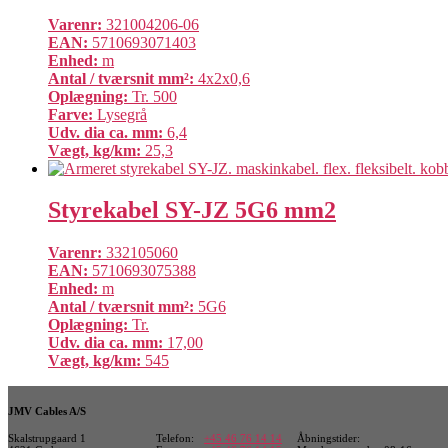
Varenr:
321004206-06
EAN:
5710693071403
Enhed:
m
Antal / tværsnit mm²:
4x2x0,6
Oplægning:
Tr. 500
Farve:
Lysegrå
Udv. dia ca. mm:
6,4
Vægt, kg/km:
25,3
Styrekabel SY-JZ 5G6 mm2
Varenr:
332105060
EAN:
5710693075388
Enhed:
m
Antal / tværsnit mm²:
5G6
Oplægning:
Tr.
Udv. dia ca. mm:
17,00
Vægt, kg/km:
545
JMV Cables A/S
Skalstrupgaard 1
Telefon:
+45 46 76 14 14
Åbningstider: