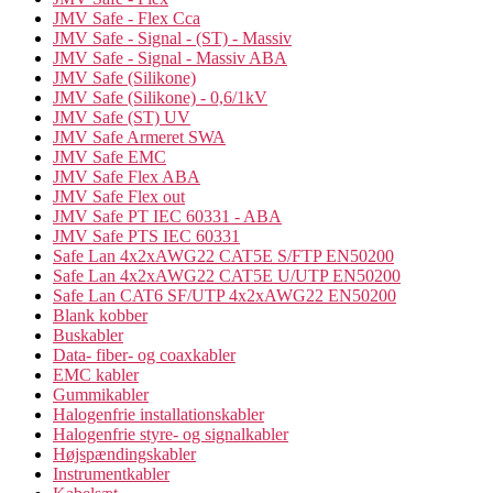
JMV Safe - Flex Cca
JMV Safe - Signal - (ST) - Massiv
JMV Safe - Signal - Massiv ABA
JMV Safe (Silikone)
JMV Safe (Silikone) - 0,6/1kV
JMV Safe (ST) UV
JMV Safe Armeret SWA
JMV Safe EMC
JMV Safe Flex ABA
JMV Safe Flex out
JMV Safe PT IEC 60331 - ABA
JMV Safe PTS IEC 60331
Safe Lan 4x2xAWG22 CAT5E S/FTP EN50200
Safe Lan 4x2xAWG22 CAT5E U/UTP EN50200
Safe Lan CAT6 SF/UTP 4x2xAWG22 EN50200
Blank kobber
Buskabler
Data- fiber- og coaxkabler
EMC kabler
Gummikabler
Halogenfrie installationskabler
Halogenfrie styre- og signalkabler
Højspændingskabler
Instrumentkabler