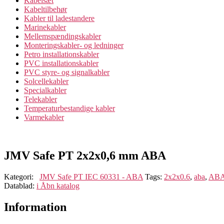
Kabelsæt
Kabeltilbehør
Kabler til ladestandere
Marinekabler
Mellemspændingskabler
Monteringskabler- og ledninger
Petro installationskabler
PVC installationskabler
PVC styre- og signalkabler
Solcellekabler
Specialkabler
Telekabler
Temperaturbestandige kabler
Varmekabler
JMV Safe PT 2x2x0,6 mm ABA
Kategori:
JMV Safe PT IEC 60331 - ABA
Tags:
2x2x0.6
,
aba
,
ABA
Datablad:
i
Åbn katalog
Information