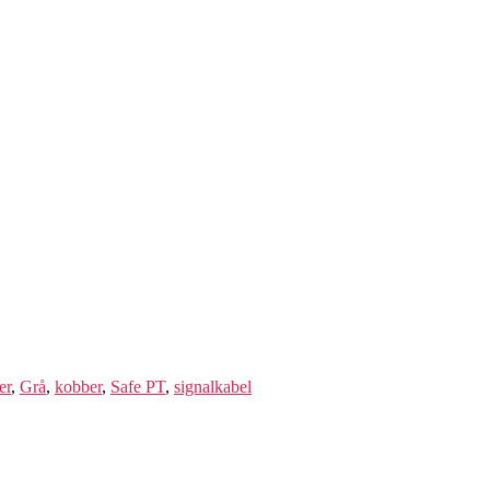
er
,
Grå
,
kobber
,
Safe PT
,
signalkabel