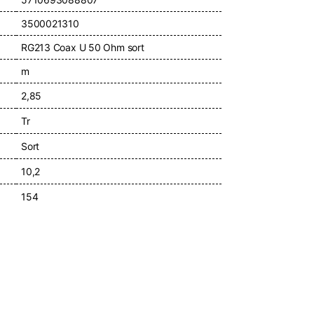
3500021310
RG213 Coax U 50 Ohm sort
m
2,85
Tr
Sort
10,2
154