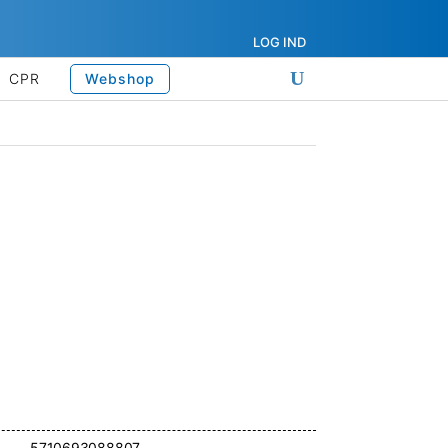
LOG IND
CPR
Webshop
5710693088807