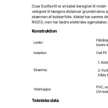
Coax Ecoflex10 er et kabel beregnet til mobil-
velegnet til længere distancer grundet dens sp
skærmen af kobberfolie. Kablet har samme d
RG213, men har bedre elektriske egenskaber.
Konstruktion
Fåtråde
Leder:
bedre l
Isolation:
Cell PE
1. Kobb
Skærme:
2. For
tråde 
PVC, so
Yderkappe:
UV-resi
Tekniske data