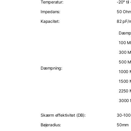
Temperatur:
-20° til
Impedans:
50 Ohm
Kapacitet:
82 pF/
Dæmpn
100 M
300 M
500 M
Dæmpning:
1000 
1500 
2250 
3000 
Skærm effektivitet (DB):
30-100
Bøjeradius:
50mm