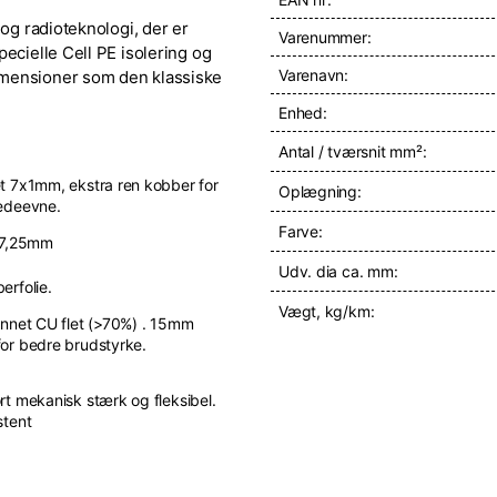
 og radioteknologi, der er
Varenummer:
ecielle Cell PE isolering og
Varenavn:
imensioner som den klassiske
Enhed:
Antal / tværsnit mm²:
t 7x1mm, ekstra ren kobber for
Oplægning:
edeevne.
Farve:
 7,25mm
Udv. dia ca. mm:
erfolie.
Vægt, kg/km:
tinnet CU flet (>70%) . 15mm
for bedre brudstyrke.
rt mekanisk stærk og fleksibel.
stent