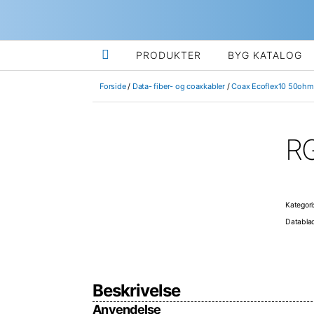

PRODUKTER
BYG KATALOG
Forside
/
Data- fiber- og coaxkabler
/
Coax Ecoflex10 50ohm 
RG
Kategor
Databla
Beskrivelse
Anvendelse