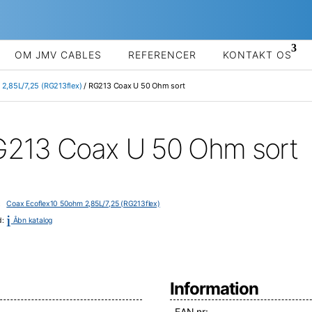
OM JMV CABLES
REFERENCER
KONTAKT OS
2,85L/7,25 (RG213flex)
/ RG213 Coax U 50 Ohm sort
213 Coax U 50 Ohm sort
i:
Coax Ecoflex10 50ohm 2,85L/7,25 (RG213flex)
i
d:
Åbn katalog
Information
EAN nr: