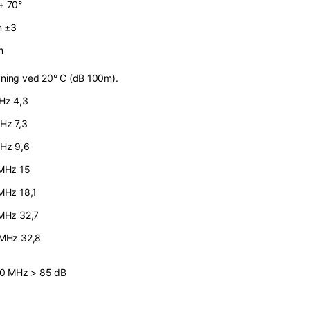
 + 70°
 ±3
m
ing ved 20° C (dB 100m).
Hz 4,3
Hz 7,3
Hz 9,6
MHz 15
MHz 18,1
MHz 32,7
MHz 32,8
0 MHz > 85 dB