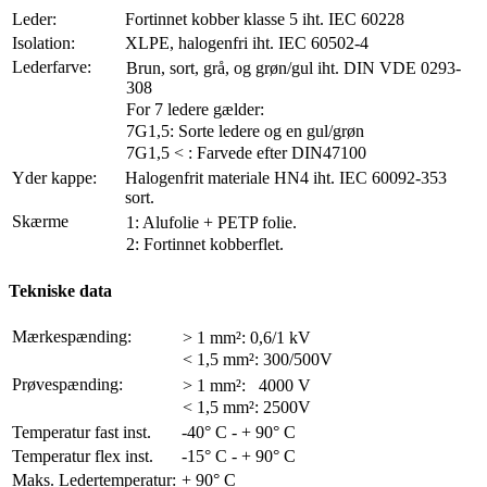
Leder:
Fortinnet kobber klasse 5 iht. IEC 60228
Isolation:
XLPE, halogenfri iht. IEC 60502-4
Lederfarve:
Brun, sort, grå, og grøn/gul iht. DIN VDE 0293-
308
For 7 ledere gælder:
7G1,5: Sorte ledere og en gul/grøn
7G1,5 < : Farvede efter DIN47100
Yder kappe:
Halogenfrit materiale HN4 iht. IEC 60092-353
sort.
Skærme
1: Alufolie + PETP folie.
2: Fortinnet kobberflet.
Tekniske data
Mærkespænding:
> 1 mm²: 0,6/1 kV
< 1,5 mm²: 300/500V
Prøvespænding:
>
1 mm²: 4000 V
< 1,5 mm²: 2500V
Temperatur fast inst.
-40° C - + 90° C
Temperatur flex inst.
-15° C - + 90° C
Maks. Ledertemperatur:
+ 90° C