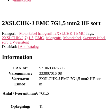
Varmekabler
2XSLCHK-J EMC 7G1,5 mm2 HF sort
Kategori:
Motorkabel halogenfri 2XSLCHK-J EMC
Tags:
2XSLCHK-J
,
7g1.5
,
EMC
,
halogenfri
,
Motorkabel
,
skærmet kabel
,
sort
,
UV-resistent
Datablad:
i
Åbn katalog
Information
EAN nr:
5710693076606
Varenummer:
333807016-08
Varenavn:
2XSLCHK-J EMC 7G1,5 mm2 HF sort
Enhed:
m
Antal / tværsnit mm²:
7G1,5
Oplægning:
Tr.