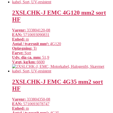
2XSLCHK-J EMC 4G120 mm2 sort
HF
Varenr:
333804120-08
EAN:
5710693090831
Enhed:
m
Antal / tværsnit mm²:
4G120
Oplægning:
Tr
Farve:
Sort
Udv. dia ca. mm:
51,9
Vægt, kg/km:
6600
2XSLCHK-J EMC 4G35 mm2 sort
HF
Varenr:
333804350-08
EAN:
5710693078747
Enhed:
m
Antal / tværsnit mm²:
4G35