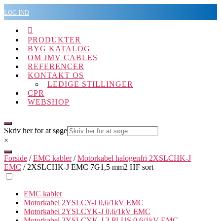
Spring
LOG IND
til
indholdet

PRODUKTER
BYG KATALOG
OM JMV CABLES
REFERENCER
KONTAKT OS
LEDIGE STILLINGER
CPR
WEBSHOP
Skriv her for at søge
×
Forside
/
EMC kabler
/
Motorkabel halogenfri 2XSLCHK-J
EMC
/ 2XSLCHK-J EMC 7G1,5 mm2 HF sort
EMC kabler
Motorkabel 2YSLCY-J 0,6/1kV EMC
Motorkabel 2YSLCYK-J 0,6/1kV EMC
Motorkabel 2YSLCYK-J 3 PLUS 0,6/1kV EMC