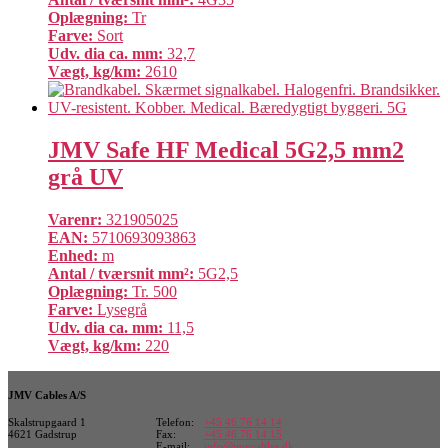
Oplægning:
Tr
Farve:
Sort
Udv. dia ca. mm:
32,7
Vægt, kg/km:
2610
JMV Safe HF Medical 5G2,5 mm2
grå UV
Varenr:
321905025
EAN:
5710693093863
Enhed:
m
Antal / tværsnit mm²:
5G2,5
Oplægning:
Tr. 500
Farve:
Lysegrå
Udv. dia ca. mm:
11,5
Vægt, kg/km:
220
JMV Cables A/S
Skalstrupgaard 1
Telefon:
+45 46 76 14 14
4621 Gadstrup
Fax:
+45 46 76 14 15
E-mail:
info@jmvcables.dk