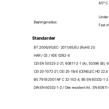
85° C 
Under 
Bøjningsradius:
Fast in
Standarder
BT 2006/95/EC- 2011/65/EU (RoHS 2))
HAR / CE / VDE 0282-4
CEI EN 50525-2-21, 60811-2-1 (A), 50396 (B), 6
CEI 20-1072-21, CEI 20-19/4 (CENELEC HD 22.4
BS 7919:2001 NF C 32-102-4, BS EN 60332-1-2
DIN EN 60332-1-2 / Olie resistent iht. EN 60811-