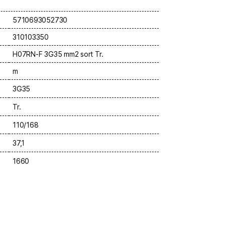
5710693052730
310103350
H07RN-F 3G35 mm2 sort Tr.
m
3G35
Tr.
110/168
37,1
1660