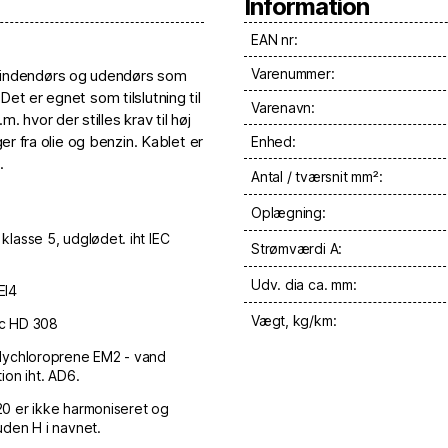
Information
EAN nr:
Varenummer:
 indendørs og udendørs som
Det er egnet som tilslutning til
Varenavn:
hvor der stilles krav til høj
ger fra olie og benzin. Kablet er
Enhed:
.
Antal / tværsnit mm²:
Oplægning:
klasse 5, udglødet. iht IEC
Strømværdi A:
Udv. dia ca. mm:
EI4
Vægt, kg/km:
c HD 308
lychloroprene EM2 - vand
ion iht. AD6.
0 er ikke harmoniseret og
uden H i navnet.