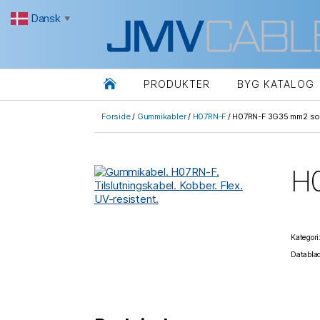
Dansk
▼

PRODUKTER
BYG KATALOG
Forside
/
Gummikabler
/
H07RN-F
/ H07RN-F 3G35 mm2 sort
H0
Kategor
Databla