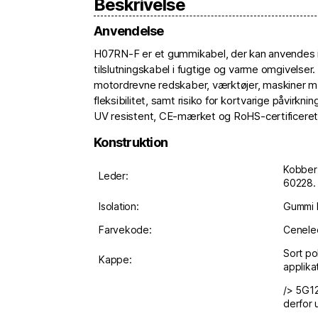
Beskrivelse
Anvendelse
H07RN-F er et gummikabel, der kan anvendes
tilslutningskabel i fugtige og varme omgivelser. 
motordrevne redskaber, værktøjer, maskiner m.m. 
fleksibilitet, samt risiko for kortvarige påvirknin
UV resistent, CE-mærket og RoHS-certificeret
Konstruktion
Kobber 
Leder:
60228.
Isolation:
Gummi 
Farvekode:
Cenele
Sort po
Kappe:
applikat
/> 5G12
derfor 