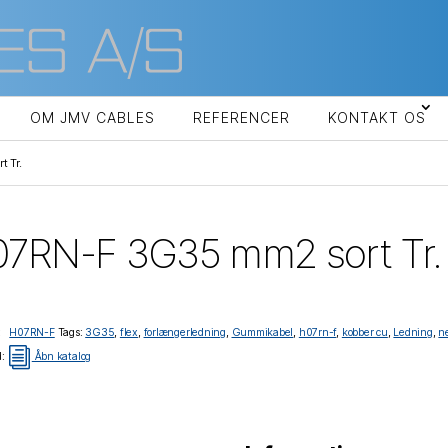
OM JMV CABLES
REFERENCER
KONTAKT OS
 Tr.
7RN-F 3G35 mm2 sort Tr.
i:
H07RN-F
Tags:
3G35
,
flex
,
forlængerledning
,
Gummikabel
,
h07rn-f
,
kobber cu
,
Ledning
,
n
i
d:
Åbn katalog