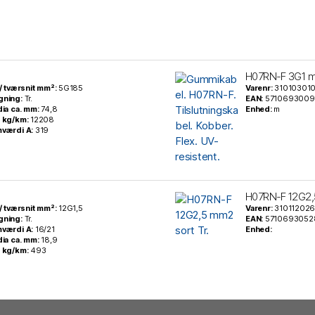
H07RN-F 3G1 m
 / tværsnit mm²:
5G185
Varenr:
31010301
gning:
Tr.
EAN:
5710693009
dia ca. mm:
74,8
Enhed:
m
 kg/km:
12208
mværdi A:
319
H07RN-F 12G2,5
 / tværsnit mm²:
12G1,5
Varenr:
31011202
gning:
Tr.
EAN:
5710693052
mværdi A:
16/21
Enhed:
dia ca. mm:
18,9
 kg/km:
493