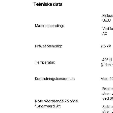
Tekniske data
Fleksi
Uo/U
Mærkespænding:
Ved fa
AC
Prøvespænding:
2,5 kV
-40° ti
Temperatur:
(Uden 
Kortslutningstemperatur:
Max. 2
Første
strømv
ved 60
Note vedrørende kolonne
"Strømværdi A":
Sidste
strømv