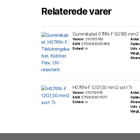
Relaterede varer
Gummikabel 07RN-F 5G185 mm2
Varenr:
310105185
Antal
EAN:
5710693095386
Oplæ
Enhed:
m
Udv. 
Vægt,
Strø
H07RN-F 12G1,50 mm2 sort Tr.
Varenr:
310112016
Antal
EAN:
5710693011577
Oplæ
Enhed:
m
Strø
Udv. 
Vægt,