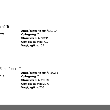
m2 Tr.
0
Antal / tværsnit mm²:
3G1,0
772
Oplægning:
Tr.
Strømværdi A:
10/18
Udv. dia ca. mm:
10,7
Vægt, kg/km:
107
 mm2 sort Tr.
6
Antal / tværsnit mm²:
12G2,5
815
Oplægning:
Tr.
Strømværdi A:
20/29
Udv. dia ca. mm:
22,0
Vægt, kg/km:
702