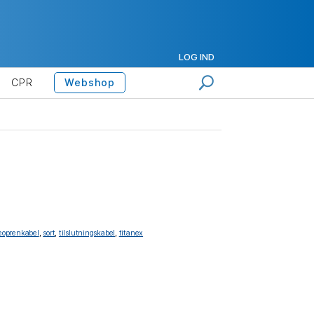
LOG IND
CPR
Webshop
eoprenkabel
,
sort
,
tilslutningskabel
,
titanex