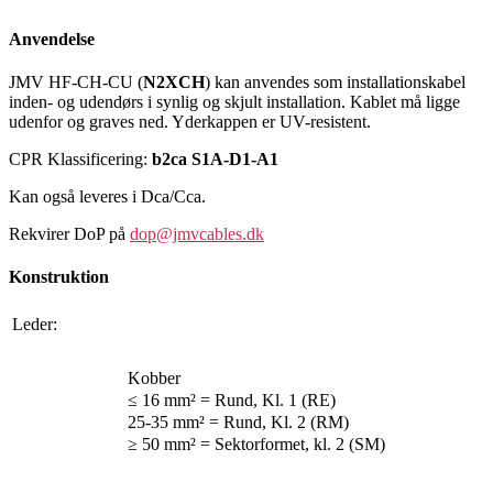
Anvendelse
JMV HF-CH-CU (
N2XCH
) kan anvendes som installationskabel
inden- og udendørs i synlig og skjult installation. Kablet må ligge
udenfor og graves ned. Yderkappen er UV-resistent.
CPR Klassificering:
b2ca S1A-D1-A1
Kan også leveres i Dca/Cca.
Rekvirer DoP på
dop@jmvcables.dk
Konstruktion
Leder:
Kobber
≤ 16 mm² = Rund, Kl. 1 (RE)
25-35 mm² = Rund, Kl. 2 (RM)
≥ 50 mm² = Sektorformet, kl. 2 (SM)