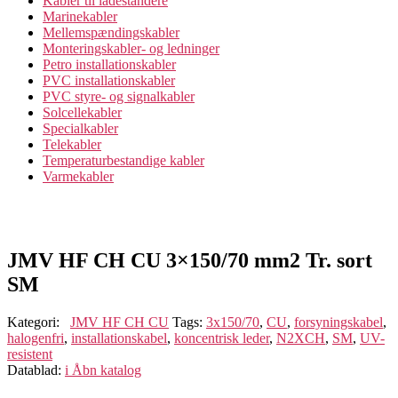
Kabler til ladestandere
Marinekabler
Mellemspændingskabler
Monteringskabler- og ledninger
Petro installationskabler
PVC installationskabler
PVC styre- og signalkabler
Solcellekabler
Specialkabler
Telekabler
Temperaturbestandige kabler
Varmekabler
JMV HF CH CU 3×150/70 mm2 Tr. sort
SM
Kategori:
JMV HF CH CU
Tags:
3x150/70
,
CU
,
forsyningskabel
,
halogenfri
,
installationskabel
,
koncentrisk leder
,
N2XCH
,
SM
,
UV-
resistent
Datablad:
i
Åbn katalog