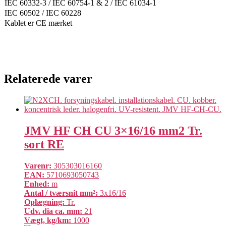
IEC 60332-3 / IEC 60754-1 & 2 / IEC 61034-1
IEC 60502 / IEC 60228
Kablet er CE mærket
Relaterede varer
JMV HF CH CU 3×16/16 mm2 Tr.
sort RE
Varenr:
305303016160
EAN:
5710693050743
Enhed:
m
Antal / tværsnit mm²:
3x16/16
Oplægning:
Tr.
Udv. dia ca. mm:
21
Vægt, kg/km:
1000