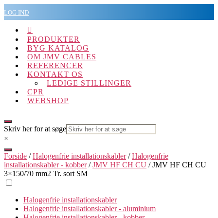
Spring
LOG IND
til
indholdet

PRODUKTER
BYG KATALOG
OM JMV CABLES
REFERENCER
KONTAKT OS
LEDIGE STILLINGER
CPR
WEBSHOP
Skriv her for at søge
×
Forside
/
Halogenfrie installationskabler
/
Halogenfrie
installationskabler - kobber
/
JMV HF CH CU
/ JMV HF CH CU
3×150/70 mm2 Tr. sort SM
Halogenfrie installationskabler
Halogenfrie installationskabler - aluminium
Halogenfrie installationskabler - kobber