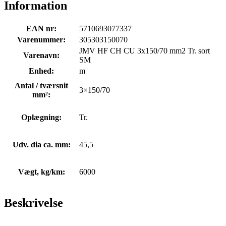
Information
EAN nr:
5710693077337
Varenummer:
305303150070
JMV HF CH CU 3x150/70 mm2 Tr. sort
Varenavn:
SM
Enhed:
m
Antal / tværsnit
3×150/70
mm²:
Oplægning:
Tr.
Udv. dia ca. mm:
45,5
Vægt, kg/km:
6000
Beskrivelse