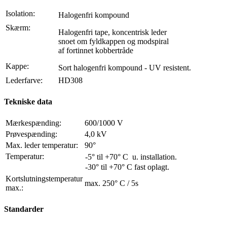
Isolation:
Halogenfri kompound
Skærm:
Halogenfri tape, koncentrisk leder
snoet om fyldkappen og modspiral
af fortinnet kobbertråde
Kappe:
Sort halogenfri kompound - UV resistent.
Lederfarve:
HD308
Tekniske data
Mærkespænding:
600/1000 V
Prøvespænding:
4,0 kV
Max. leder temperatur:
90°
Temperatur:
-5° til +70° C u. installation.
-30° til +70° C fast oplagt.
Kortslutningstemperatur
max. 250° C / 5s
max.:
Standarder