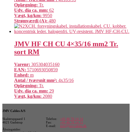
Oplægning:
Tr.
Udv. dia ca. mm:
62
Vægt, kg/km:
9950
Strømværdi (A):
480
JMV HF CH CU 4×35/16 mm2 Tr.
sort RM
Varenr:
305304035160
EAN:
5710693050859
Enhed:
m
Antal / tværsnit mm²:
4x35/16
Oplægning:
Tr.
Udv. dia ca. mm:
29
Vægt, kg/km:
2080
JMV Cables A/S
Skalstrupgaard 1
Telefon:
+45 46 76 14 14
4621 Gadstrup
Fax:
+45 46 76 14 15
E-mail:
info@jmvcables.dk
Åbningstider: