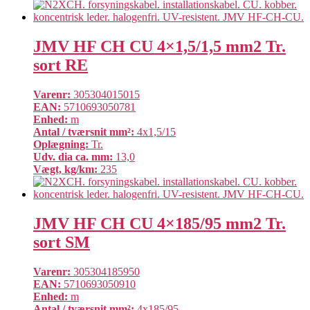
JMV HF CH CU 4×1,5/1,5 mm2 Tr.
sort RE
Varenr:
305304015015
EAN:
5710693050781
Enhed:
m
Antal / tværsnit mm²:
4x1,5/15
Oplægning:
Tr.
Udv. dia ca. mm:
13,0
Vægt, kg/km:
235
JMV HF CH CU 4×185/95 mm2 Tr.
sort SM
Varenr:
305304185950
EAN:
5710693050910
Enhed:
m
Antal / tværsnit mm²:
4x185/95