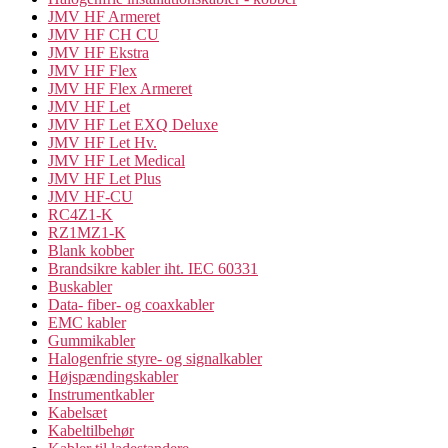
JMV HF Armeret
JMV HF CH CU
JMV HF Ekstra
JMV HF Flex
JMV HF Flex Armeret
JMV HF Let
JMV HF Let EXQ Deluxe
JMV HF Let Hv.
JMV HF Let Medical
JMV HF Let Plus
JMV HF-CU
RC4Z1-K
RZ1MZ1-K
Blank kobber
Brandsikre kabler iht. IEC 60331
Buskabler
Data- fiber- og coaxkabler
EMC kabler
Gummikabler
Halogenfrie styre- og signalkabler
Højspændingskabler
Instrumentkabler
Kabelsæt
Kabeltilbehør