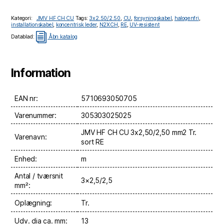
Kategori:
JMV HF CH CU
Tags:
3x2.50/2.50
,
CU
,
forsyningskabel
,
halogenfri
,
installationskabel
,
koncentrisk leder
,
N2XCH
,
RE
,
UV-resistent
i
Datablad:
Åbn katalog
Information
EAN nr:
5710693050705
Varenummer:
305303025025
JMV HF CH CU 3x2,50/2,50 mm2 Tr.
Varenavn:
sort RE
Enhed:
m
Antal / tværsnit
3×2,5/2,5
mm²:
Oplægning:
Tr.
Udv. dia ca. mm:
13