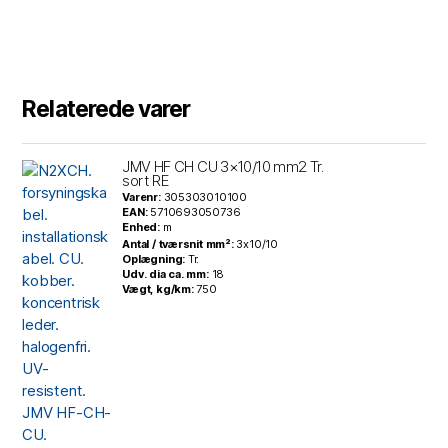
Relaterede varer
JMV HF CH CU 3×10/10 mm2 Tr.
sort RE
Varenr:
305303010100
EAN:
5710693050736
Enhed:
m
Antal / tværsnit mm²:
3x10/10
Oplægning:
Tr.
Udv. dia ca. mm:
18
Vægt, kg/km:
750