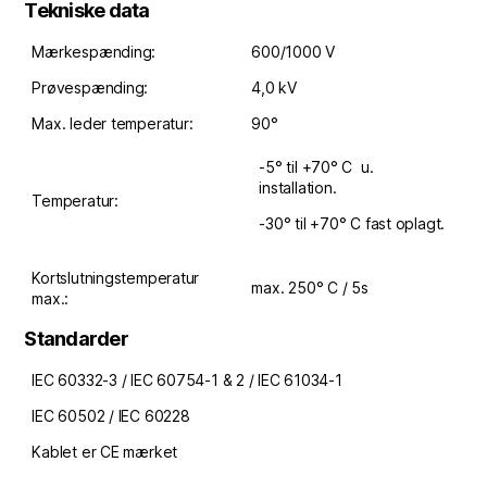
Tekniske data
Mærkespænding:
600/1000 V
Prøvespænding:
4,0 kV
Max. leder temperatur:
90°
-5° til +70° C u.
installation.
Temperatur:
-30° til +70° C fast oplagt.
Kortslutningstemperatur
max. 250° C / 5s
max.:
Standarder
IEC 60332-3 / IEC 60754-1 & 2 / IEC 61034-1
IEC 60502 / IEC 60228
Kablet er CE mærket