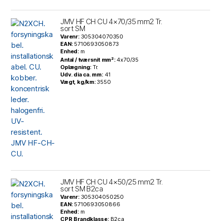
JMV HF CH CU 4×70/35 mm2 Tr.
sort SM
Varenr:
305304070350
EAN:
5710693050873
Enhed:
m
Antal / tværsnit mm²:
4x70/35
Oplægning:
Tr.
Udv. dia ca. mm:
41
Vægt, kg/km:
3550
JMV HF CH CU 4×50/25 mm2 Tr.
sort SM B2ca
Varenr:
305304050250
EAN:
5710693050866
Enhed:
m
CPR Brandklasse:
B2ca