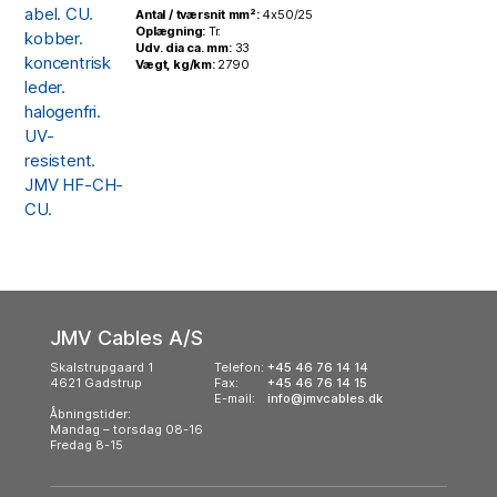
Antal / tværsnit mm²:
4x50/25
Oplægning:
Tr.
Udv. dia ca. mm:
33
Vægt, kg/km:
2790
JMV Cables A/S
Skalstrupgaard 1
Telefon:
+45 46 76 14 14
4621 Gadstrup
Fax:
+45 46 76 14 15
E-mail:
info@jmvcables.dk
Åbningstider:
Mandag – torsdag 08-16
Fredag 8-15