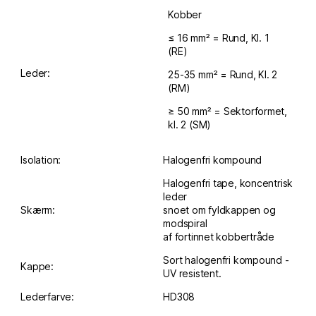
Kobber
≤ 16 mm² = Rund, Kl. 1
(RE)
Leder:
25-35 mm² = Rund, Kl. 2
(RM)
≥ 50 mm² = Sektorformet,
kl. 2 (SM)
Isolation:
Halogenfri kompound
Halogenfri tape, koncentrisk
leder
Skærm:
snoet om fyldkappen og
modspiral
af fortinnet kobbertråde
Sort halogenfri kompound -
Kappe:
UV resistent.
Lederfarve:
HD308