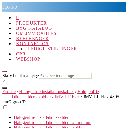
Spring
LOG IND
til
indholdet

PRODUKTER
BYG KATALOG
OM JMV CABLES
REFERENCER
KONTAKT OS
LEDIGE STILLINGER
CPR
WEBSHOP
Skriv her for at søge
×
Forside
/
Halogenfrie installationskabler
/
Halogenfrie
installationskabler - kobber
/
JMV HF Flex
/ JMV HF Flex 4×95
mm2 grøn Tr.
Halogenfrie installationskabler
Halogenfrie installationskabler - aluminium
Halogenfrie installationskabler - kobber