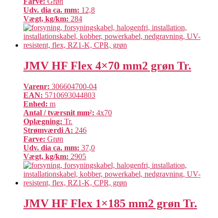
Farve:
Grøn
Udv. dia ca. mm:
12,8
Vægt, kg/km:
284
JMV HF Flex 4×70 mm2 grøn Tr.
Varenr:
306604700-04
EAN:
5710693044803
Enhed:
m
Antal / tværsnit mm²:
4x70
Oplægning:
Tr.
Strømværdi A:
246
Farve:
Grøn
Udv. dia ca. mm:
37,0
Vægt, kg/km:
2905
JMV HF Flex 1×185 mm2 grøn Tr.