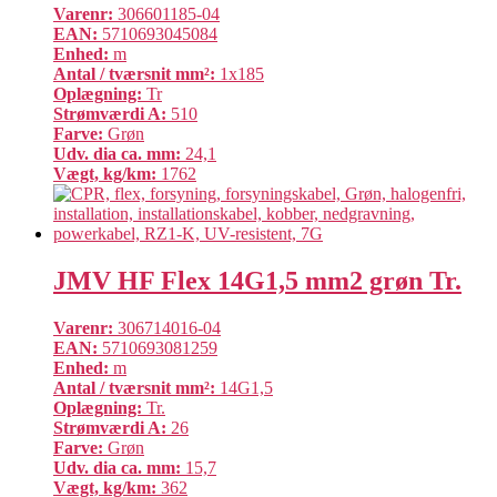
Varenr:
306601185-04
EAN:
5710693045084
Enhed:
m
Antal / tværsnit mm²:
1x185
Oplægning:
Tr
Strømværdi A:
510
Farve:
Grøn
Udv. dia ca. mm:
24,1
Vægt, kg/km:
1762
JMV HF Flex 14G1,5 mm2 grøn Tr.
Varenr:
306714016-04
EAN:
5710693081259
Enhed:
m
Antal / tværsnit mm²:
14G1,5
Oplægning:
Tr.
Strømværdi A:
26
Farve:
Grøn
Udv. dia ca. mm:
15,7
Vægt, kg/km:
362