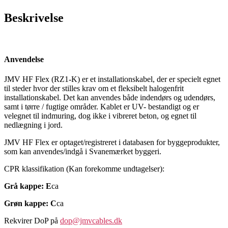
Beskrivelse
Anvendelse
JMV HF Flex (RZ1-K) er et installationskabel, der er specielt egnet
til steder hvor der stilles krav om et fleksibelt halogenfrit
installationskabel. Det kan anvendes både indendørs og udendørs,
samt i tørre / fugtige områder. Kablet er UV- bestandigt og er
velegnet til indmuring, dog ikke i vibreret beton, og egnet til
nedlægning i jord.
JMV HF Flex er optaget/registreret i databasen for byggeprodukter,
som kan anvendes/indgå i Svanemærket byggeri.
CPR klassifikation (Kan forekomme undtagelser):
Grå kappe: E
ca
Grøn kappe: C
ca
Rekvirer DoP på
dop@jmvcables.dk