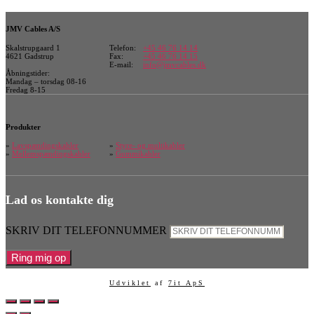
JMV Cables A/S
Skalstrupgaard 1
Telefon:
+45 46 76 14 14
4621 Gadstrup
Fax:
+45 46 76 14 15
E-mail:
info@jmvcables.dk
Åbningstider:
Mandag – torsdag 08-16
Fredag 8-15
Produkter
»
Lavspændingskabler
»
Styre- og multikabler
»
Mellemspændingskabler
»
Gummikabler
Lad os kontakte dig
SKRIV DIT TELEFONNUMMER
Ring mig op
Udviklet
af
7it ApS