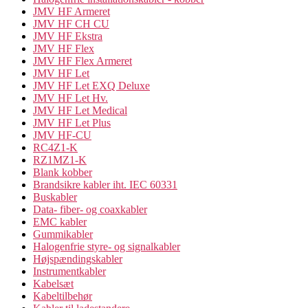
JMV HF Armeret
JMV HF CH CU
JMV HF Ekstra
JMV HF Flex
JMV HF Flex Armeret
JMV HF Let
JMV HF Let EXQ Deluxe
JMV HF Let Hv.
JMV HF Let Medical
JMV HF Let Plus
JMV HF-CU
RC4Z1-K
RZ1MZ1-K
Blank kobber
Brandsikre kabler iht. IEC 60331
Buskabler
Data- fiber- og coaxkabler
EMC kabler
Gummikabler
Halogenfrie styre- og signalkabler
Højspændingskabler
Instrumentkabler
Kabelsæt
Kabeltilbehør