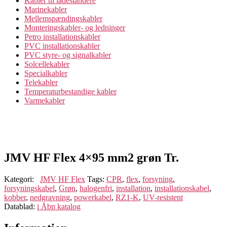
Kabler til ladestandere
Marinekabler
Mellemspændingskabler
Monteringskabler- og ledninger
Petro installationskabler
PVC installationskabler
PVC styre- og signalkabler
Solcellekabler
Specialkabler
Telekabler
Temperaturbestandige kabler
Varmekabler
JMV HF Flex 4×95 mm2 grøn Tr.
Kategori:
JMV HF Flex
Tags:
CPR
,
flex
,
forsyning
,
forsyningskabel
,
Grøn
,
halogenfri
,
installation
,
installationskabel
,
kobber
,
nedgravning
,
powerkabel
,
RZ1-K
,
UV-resistent
Datablad:
i
Åbn katalog