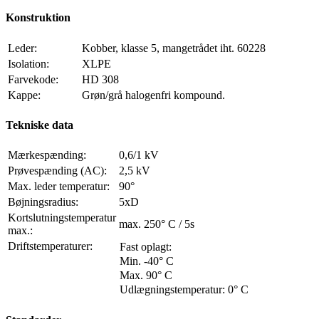
Konstruktion
Leder:
Kobber, klasse 5, mangetrådet iht. 60228
Isolation:
XLPE
Farvekode:
HD 308
Kappe:
Grøn/grå halogenfri kompound.
Tekniske data
Mærkespænding:
0,6/1 kV
Prøvespænding (AC):
2,5 kV
Max. leder temperatur:
90°
Bøjningsradius:
5xD
Kortslutningstemperatur
max. 250° C / 5s
max.:
Driftstemperaturer:
Fast oplagt:
Min. -40° C
Max. 90° C
Udlægningstemperatur: 0° C