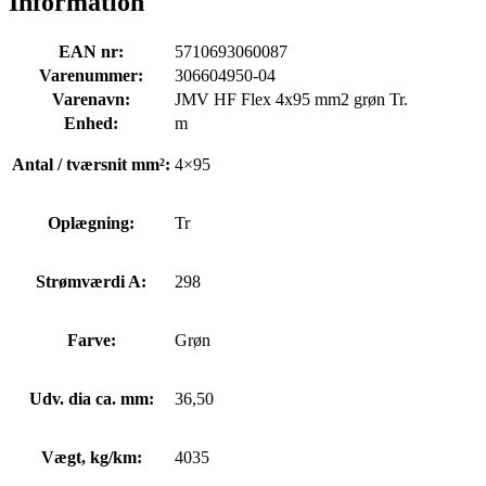
Information
EAN nr:
5710693060087
Varenummer:
306604950-04
Varenavn:
JMV HF Flex 4x95 mm2 grøn Tr.
Enhed:
m
Antal / tværsnit mm²:
4×95
Oplægning:
Tr
Strømværdi A:
298
Farve:
Grøn
Udv. dia ca. mm:
36,50
Vægt, kg/km:
4035