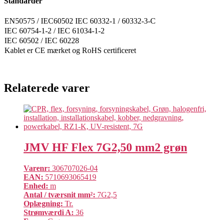
Standarder
EN50575 / IEC60502 IEC 60332-1 / 60332-3-C
IEC 60754-1-2 / IEC 61034-1-2
IEC 60502 / IEC 60228
Kablet er CE mærket og RoHS certificeret
Relaterede varer
JMV HF Flex 7G2,50 mm2 grøn
Varenr:
306707026-04
EAN:
5710693065419
Enhed:
m
Antal / tværsnit mm²:
7G2,5
Oplægning:
Tr.
Strømværdi A:
36