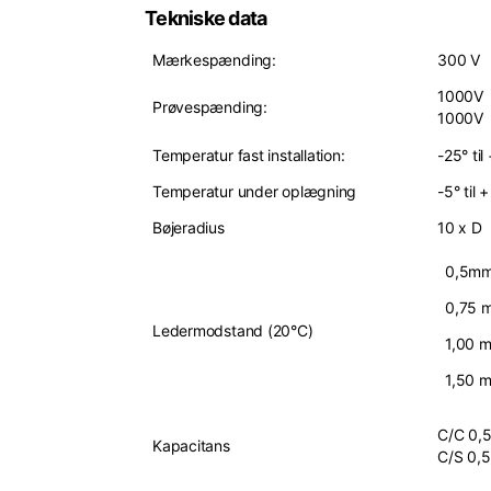
Tekniske data
Mærkespænding:
300 V
1000V l
Prøvespænding:
1000V 
Temperatur fast installation:
-25° til
Temperatur under oplægning
-5° til 
Bøjeradius
10 x D
0,5mm
0,75 
Ledermodstand (20°C)
1,00 m
1,50 m
C/C 0,
Kapacitans
C/S 0,