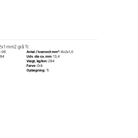
x1 mm2 grå Tr.
-06
Antal / tværsnit mm²:
8x2x1,0
894
Udv. dia ca. mm:
13,4
Vægt, kg/km:
284
Farve:
Grå
Oplægning:
Tr.