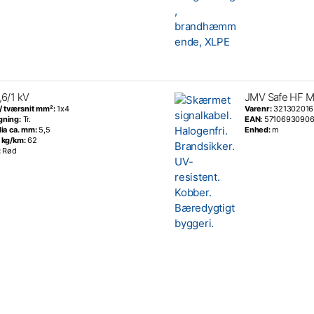
,6/1 kV
JMV Safe HF M
 / tværsnit mm²:
1x4
Varenr:
321302016
gning:
Tr.
EAN:
57106930906
dia ca. mm:
5,5
Enhed:
m
 kg/km:
62
:
Rød