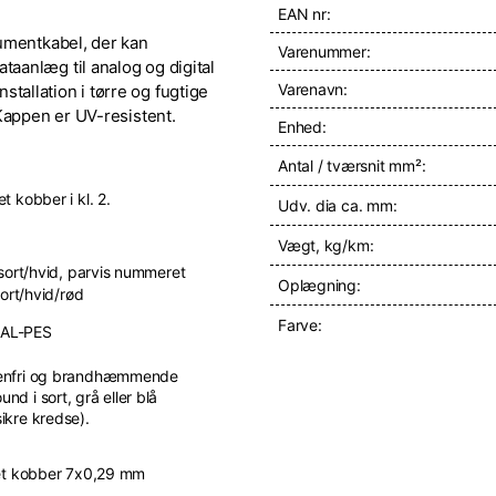
EAN nr:
umentkabel, der kan
Varenummer:
aanlæg til analog og digital
Varenavn:
nstallation i tørre og fugtige
Kappen er UV-resistent.
Enhed:
Antal / tværsnit mm²:
t kobber i kl. 2.
Udv. dia ca. mm:
Vægt, kg/km:
 sort/hvid, parvis nummeret
Oplægning:
sort/hvid/rød
Farve:
e AL-PES
enfri og brandhæmmende
nd i sort, grå eller blå
ikre kredse).
et kobber 7x0,29 mm