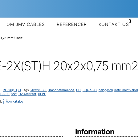
OM JMV CABLES
REFERENCER
KONTAKT OS
0,75 mm2 sort
-2X(ST)H 20x2x0,75 mm2 
i:
RE-2X(ST)H
Tags:
20x2x0.75
,
Brandhæmmende
,
CU
,
FQAR-PG
,
halogenfri
,
instrumentkabel
AL-PES
,
sort
,
UV-resistent
,
XLPE
i
d:
Åbn katalog
Information