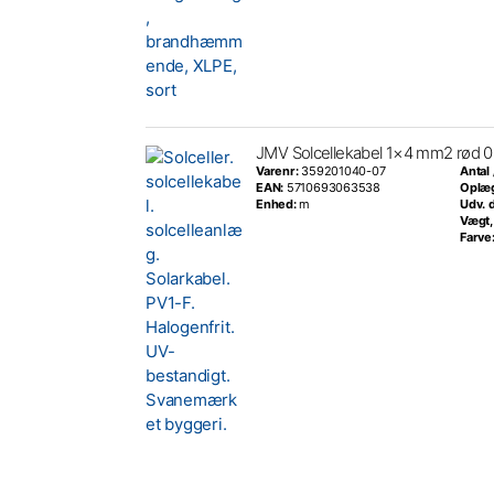
JMV Solcellekabel 1×4 mm2 rød 0
Varenr:
359201040-07
Antal
EAN:
5710693063538
Oplæ
Enhed:
m
Udv. 
Vægt,
Farve