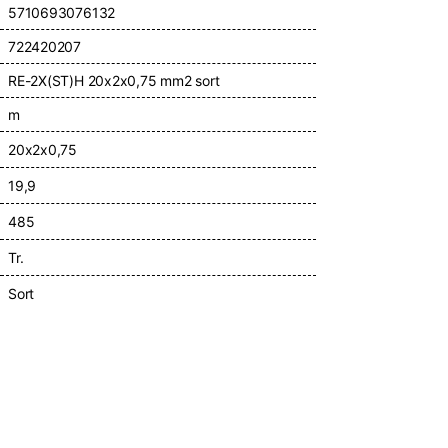
5710693076132
722420207
RE-2X(ST)H 20x2x0,75 mm2 sort
m
20x2x0,75
19,9
485
Tr.
Sort