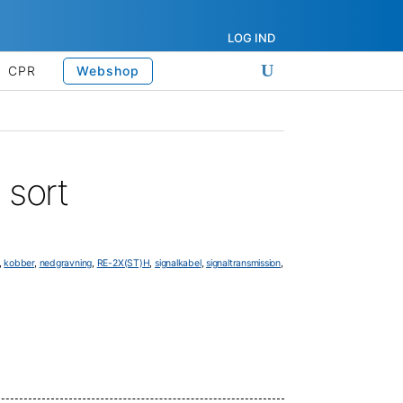
LOG IND
CPR
Webshop
sort
,
kobber
,
nedgravning
,
RE-2X(ST)H
,
signalkabel
,
signaltransmission
,