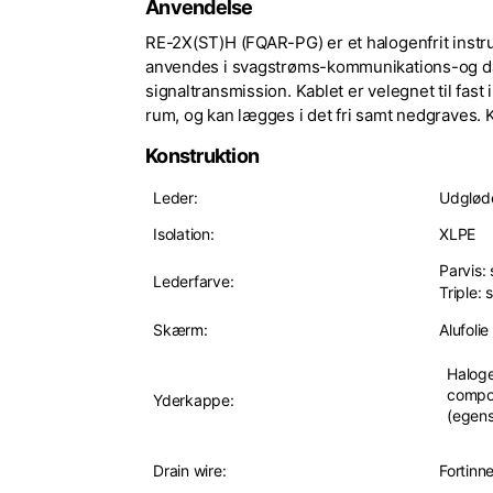
Anvendelse
RE-2X(ST)H (FQAR-PG) er et halogenfrit instr
anvendes i svagstrøms-kommunikations-og dat
signaltransmission. Kablet er velegnet til fast i
rum, og kan lægges i det fri samt nedgraves. 
Konstruktion
Leder:
Udgløde
Isolation:
XLPE
Parvis:
Lederfarve:
Triple: 
Skærm:
Alufoli
Halog
compou
Yderkappe:
(egens
Drain wire:
Fortinn