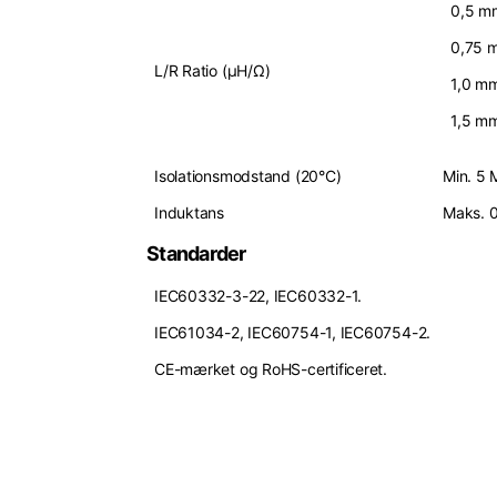
0,5 m
0,75 
L/R Ratio (µH/Ω)
1,0 m
1,5 m
Isolationsmodstand (20°C)
Min. 5
Induktans
Maks. 
Standarder
IEC60332-3-22, IEC60332-1.
IEC61034-2, IEC60754-1, IEC60754-2.
CE-mærket og RoHS-certificeret.