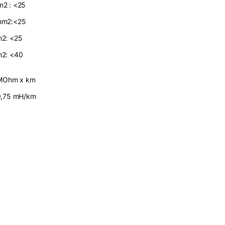
m2 : <25
mm2:<25
m2: <25
m2: <40
 MOhm x km
0,75 mH/km