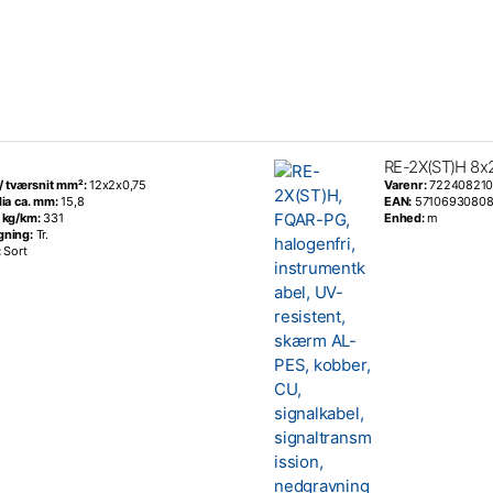
RE-2X(ST)H 8x2
 / tværsnit mm²:
12x2x0,75
Varenr:
722408210
dia ca. mm:
15,8
EAN:
5710693080
 kg/km:
331
Enhed:
m
gning:
Tr.
:
Sort