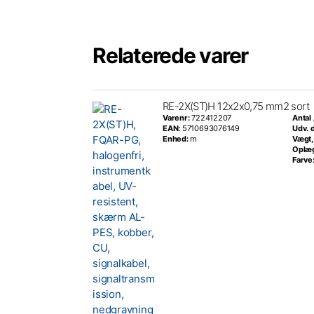
Relaterede varer
RE-2X(ST)H 12x2x0,75 mm2 sort
Varenr:
722412207
Antal
EAN:
5710693076149
Udv. 
Enhed:
m
Vægt,
Oplæ
Farve