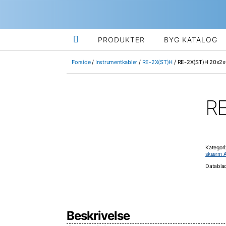

PRODUKTER
BYG KATALOG
Forside
/
Instrumentkabler
/
RE-2X(ST)H
/ RE-2X(ST)H 20x2x
RE
Kategor
skærm 
Databla
Beskrivelse