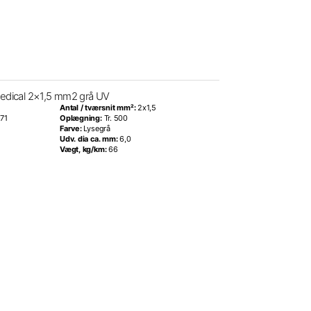
edical 2×1,5 mm2 grå UV
Antal / tværsnit mm²:
2x1,5
71
Oplægning:
Tr. 500
Farve:
Lysegrå
Udv. dia ca. mm:
6,0
Vægt, kg/km:
66