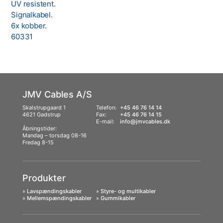
JMV Cables A/S
Skalstrupgaard 1
Telefon:
+45 46 76 14 14
4621 Gadstrup
Fax:
+45 46 76 14 15
E-mail:
info@jmvcables.dk
Åbningstider:
Mandag – torsdag 08-16
Fredag 8-15
Produkter
»
Lavspændingskabler
»
Styre- og multikabler
»
Mellemspændingskabler
»
Gummikabler