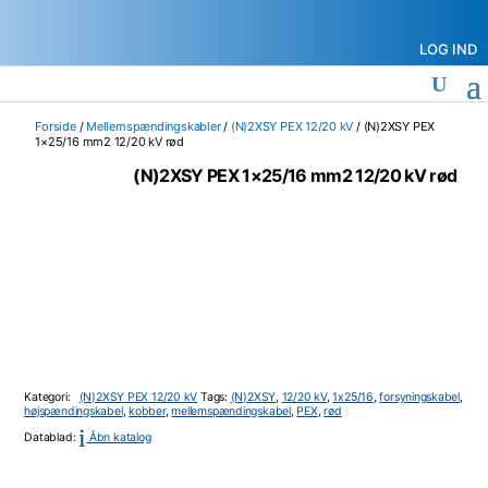
LOG IND
Forside
/
Mellemspændingskabler
/
(N)2XSY PEX 12/20 kV
/ (N)2XSY PEX
1×25/16 mm2 12/20 kV rød
(N)2XSY PEX 1×25/16 mm2 12/20 kV rød
Kategori:
(N)2XSY PEX 12/20 kV
Tags:
(N)2XSY
,
12/20 kV
,
1x25/16
,
forsyningskabel
,
højspændingskabel
,
kobber
,
mellemspændingskabel
,
PEX
,
rød
i
Datablad:
Åbn katalog