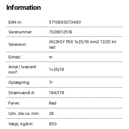
Information
EAN nr:
5710693073490
Varenummer:
7029012516
(N)2XSY PEX 1x25/16 mm2 12/20 kV
Varenavn:
rød
Enhed:
m
Antal / tværsnit
1×25/16
mm²:
Oplægning:
Tr
Strømværdi A:
194/179
Farve:
Rød
Udv. dia ca. mm:
26
Vægt, kg/km:
850