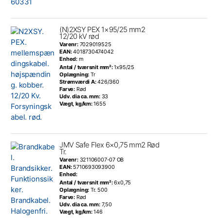
(N)2XSY PEX 1×95/25 mm2
12/20 kV rød
Varenr:
7029019525
EAN:
4018730474042
Enhed:
m
Antal / tværsnit mm²:
1x95/25
Oplægning:
Tr
Strømværdi A:
426/360
Farve:
Rød
Udv. dia ca. mm:
33
Vægt, kg/km:
1655
JMV Safe Flex 6×0,75 mm2 Rød
Tr.
Varenr:
321106007-07 OB
EAN:
5710693093900
Enhed:
Antal / tværsnit mm²:
6x0,75
Oplægning:
Tr. 500
Farve:
Rød
Udv. dia ca. mm:
7,50
Vægt, kg/km:
146