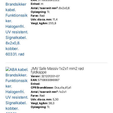
EAN:
5710693095522
Enhed:
m
Antal / tværsnit mm²:
8x2x0,8
Oplægning:
Tr.
Farve:
Rød
Udv. dia ca. mm:
11,4
Vægt, kg/km:
255,8
JMV Safe Massiv 1x2x1 mm2 rød
fyldkappe
Varenr:
321201201-07
EAN:
5710693096987
Enhed:
CPR Brandklasse:
Dca,s1a,d1,a1
Antal / tværsnit mm²:
1x2x1
Farve:
Rød
Udv. dia ca. mm:
5,30
Vægt, kg/km:
38,0
Oplægning:
Tr.