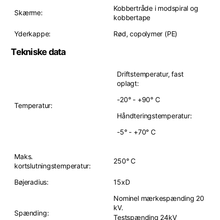
Kobbertråde i modspiral og
Skærme:
kobbertape
Yderkappe:
Rød, copolymer (PE)
Tekniske data
Driftstemperatur, fast
oplagt:
-20° - +90° C
Temperatur:
Håndteringstemperatur:
-5° - +70° C
Maks.
250° C
kortslutningstemperatur:
Bøjeradius:
15xD
Nominel mærkespænding 20
kV.
Spænding:
Testspænding 24kV