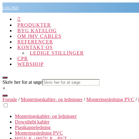
Spring
LOG IND
til
indholdet

PRODUKTER
BYG KATALOG
OM JMV CABLES
REFERENCER
KONTAKT OS
LEDIGE STILLINGER
CPR
WEBSHOP
Skriv her for at søge
×
Forside
/
Monteringskabler- og ledninger
/
Monteringsledning PVC
/
Monteringskabler- og ledninger
Downlight kabler
Plastkappeledning
Monteringsledning PVC
H05V-K / H07V-K - PVT