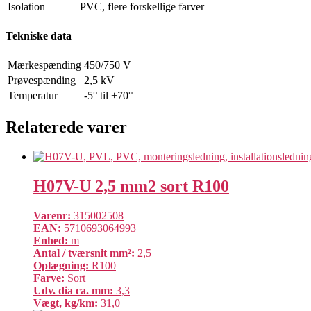
Isolation
PVC, flere forskellige farver
Tekniske data
Mærkespænding
450/750 V
Prøvespænding
2,5 kV
Temperatur
-5° til +70°
Relaterede varer
H07V-U 2,5 mm2 sort R100
Varenr:
315002508
EAN:
5710693064993
Enhed:
m
Antal / tværsnit mm²:
2,5
Oplægning:
R100
Farve:
Sort
Udv. dia ca. mm:
3,3
Vægt, kg/km:
31,0