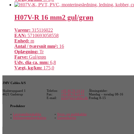
H07V-R 16 mm2 gul/grøn
Varenr:
315116022
EAN:
5710693058558
Enhed:
m
Antal / tværsnit mm²:
16
Oplægning:
Tr
Farve:
Gul/grøn
Udv. dia ca. mm:
6,8
Vægt, kg/km:
175,0
JMV Cables A/S
Skalstrupgaard 1
Telefon:
+45 46 76 14 14
Åbningstider:
4621 Gadstrup
Fax:
+45 46 76 14 15
Mandag – torsdag 08-16
E-mail:
info@jmvcables.dk
Fredag 8-15
Produkter
»
Lavspændingskabler
»
Styre- og multikabler
»
Mellemspændingskabler
»
Gummikabler