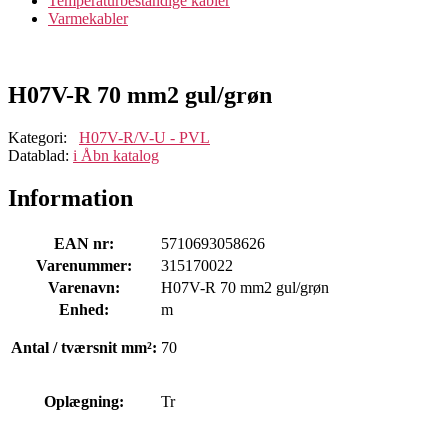
Temperaturbestandige kabler
Varmekabler
H07V-R 70 mm2 gul/grøn
Kategori:
H07V-R/V-U - PVL
Datablad:
i
Åbn katalog
Information
EAN nr:
5710693058626
Varenummer:
315170022
Varenavn:
H07V-R 70 mm2 gul/grøn
Enhed:
m
Antal / tværsnit mm²:
70
Oplægning:
Tr