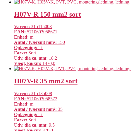
H07V-R 150 mm2 sort
Varenr:
315115008
EAN:
5710693058671
Enhed:
m
Antal / tværsnit mm²:
150
Oplægning:
Tr
Farve:
Sort
Udv. dia ca. mm:
18,2
Vægt, kg/km:
1470,0
H07V-R 35 mm2 sort
Varenr:
315135008
EAN:
5710693058572
Enhed:
m
Antal / tværsnit mm²:
35
Oplægning:
Tr
Farve:
Sort
Udv. dia ca. mm:
9,5
Vægt, kg/km:
370,0