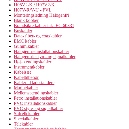
H05V2-K / H07V2-K
H07V-R/V-U - PVL
Monteringsledning Halogenfri
Blank kobber
Brandsikre kabler iht. IEC 60331
Buskabler
Data- fiber- og coaxkabler
EMC kabler
Gummikabler
Halogenfrie installationskabler
Halogenfrie styre- og signalkabler
Højspændingskabler
Instrumentkabler
Kabelsæt
Kabeltilbehør
Kabler til ladestandere
Marinekabler
Mellemspændingskabler
Petro installationskabler
PVC installationskabler
PVC styre- og signalkabler
Solcellekabler
Specialkabler
Telekabler