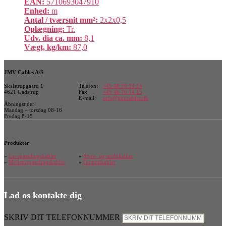
EAN:
5710693047910
Enhed:
m
Antal / tværsnit mm²:
2x2x0,5
Oplægning:
Tr.
Udv. dia ca. mm:
8,1
Vægt, kg/km:
87,0
JMV Cables A/S
Skalstrupgaard 1
Telefon:
+45 46 76 14 14
4621 Gadstrup
Fax:
+45 46 76 14 15
E-mail:
info@jmvcables.dk
Åbningstider:
Mandag – torsdag 08-16
Fredag 8-15
Produkter
»
Lavspændingskabler
»
Styre- og multikabler
»
Mellemspændingskabler
»
Gummikabler
Lad os kontakte dig
SKRIV DIT TELEFONNUMMER