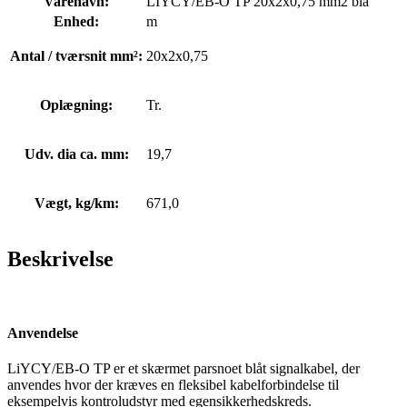
Varenavn:
LIYCY/EB-O TP 20x2x0,75 mm2 blå
Enhed:
m
Antal / tværsnit mm²:
20x2x0,75
Oplægning:
Tr.
Udv. dia ca. mm:
19,7
Vægt, kg/km:
671,0
Beskrivelse
Anvendelse
LiYCY/EB-O TP er et skærmet parsnoet blåt signalkabel, der
anvendes hvor der kræves en fleksibel kabelforbindelse til
eksempelvis kontroludstyr med egensikkerhedskreds.