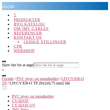
Spring
LOG IND
til
indholdet

PRODUKTER
BYG KATALOG
OM JMV CABLES
REFERENCER
KONTAKT OS
LEDIGE STILLINGER
CPR
WEBSHOP
Skriv her for at søge
×
Forside
/
PVC styre- og signalkabler
/
LIYCY/EB-O
TP
/ LIYCY/EB-O TP 20x2x0,75 mm2 blå
PVC styre- og signalkabler
CY-JZ/OZ
CY-JZ/OZ UV
JMV Petro