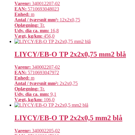
Varenr:
340012207-02
EAN:
5710693048023
Enhed:
m
Antal / tværsnit mm²:
12x2x0,75
Oplægning:
Tr.
Udv. dia ca. mm:
16,8
Vægt, kg/km:
456,0
LIYCY/EB-O TP 2x2x0,75 mm2 blå
Varenr:
340002207-02
EAN:
5710693047972
Enhed:
m
Antal / tværsnit mm²:
2x2x0,75
Oplægning:
Tr.
Udv. dia ca. mm:
9,1
Vægt, kg/km:
106,0
LIYCY/EB-O TP 2x2x0,5 mm2 blå
Varenr:
340002205-02