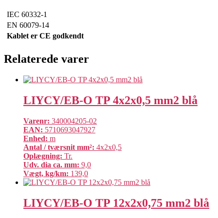
IEC 60332-1
EN 60079-14
Kablet er CE godkendt
Relaterede varer
LIYCY/EB-O TP 4x2x0,5 mm2 blå
Varenr:
340004205-02
EAN:
5710693047927
Enhed:
m
Antal / tværsnit mm²:
4x2x0,5
Oplægning:
Tr.
Udv. dia ca. mm:
9,0
Vægt, kg/km:
139,0
LIYCY/EB-O TP 12x2x0,75 mm2 blå