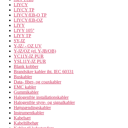
LIYCY
LIYCY TP
LIYCY/EB-O TP
LIYCY/EB-OZ
LIYY
LIYY 105°
LIYY TP
SY-JZ
Y-JZ/ - OZ UV
Y-JZ/OZ (el. Y-JB/OB)
YC11Y-JZ PUR
YSL11Y-JZ PUR
Blank kobber
Brandsikre kabler iht. IEC 60331
Buskabler
Data- fiber- og coaxkabler
EMC kabler
Gummikabler
Halogenfrie installationskabler
Halogenfrie styre- og signalkabler
Højspændingskabler
Instrumentkabler
Kabelsæt
Kabeltilbehør