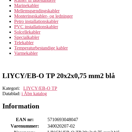
Kabler til ladestandere
Marinekabler
Mellemspændingskabler
Monteringskabler- og ledninger
Petro installationskabler
PVC installationskabler
Solcellekabler
Specialkabler
Telekabler
Temperaturbestandige kabler
Varmekabler
LIYCY/EB-O TP 20x2x0,75 mm2 blå
Kategori:
LIYCY/EB-O TP
Datablad:
i
Åbn katalog
Information
EAN nr:
5710693048047
Varenummer:
340020207-02