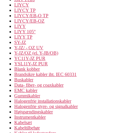
LIYCY
LIYCY TP
LIYCY/EB-O TP
LIYCY/EB-OZ
LIYY
LIYY 105°
LIYY TP
SY-JZ
Y-JZ/ - OZ UV
Y-JZ/OZ (el. Y-JB/OB)
YC11Y-JZ PUR
YSL11Y-JZ PUR
Blank kobber
Brandsikre kabler iht. IEC 60331
Buskabler
Data- fiber- og coaxkabler
EMC kabler
Gummikabler
Halogenfrie installationskabler
Halogenfrie styre- og signalkabler
Højspændingskabler
Instrumentkabler
Kabelsæt
Kabeltilbehør