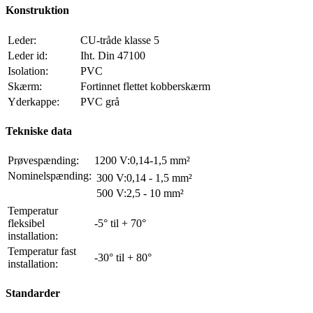
Konstruktion
Leder:
CU-tråde klasse 5
Leder id:
Iht. Din 47100
Isolation:
PVC
Skærm:
Fortinnet flettet kobberskærm
Yderkappe:
PVC grå
Tekniske data
Prøvespænding:
1200 V:0,14-1,5 mm²
Nominelspænding:
300 V:0,14 - 1,5 mm²
500 V:2,5 - 10 mm²
Temperatur
fleksibel
-5° til + 70°
installation:
Temperatur fast
-30° til + 80°
installation:
Standarder