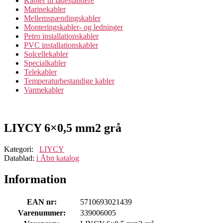
Kabler til ladestandere
Marinekabler
Mellemspændingskabler
Monteringskabler- og ledninger
Petro installationskabler
PVC installationskabler
Solcellekabler
Specialkabler
Telekabler
Temperaturbestandige kabler
Varmekabler
LIYCY 6×0,5 mm2 grå
Kategori:
LIYCY
Datablad:
i
Åbn katalog
Information
EAN nr:
5710693021439
Varenummer:
339006005