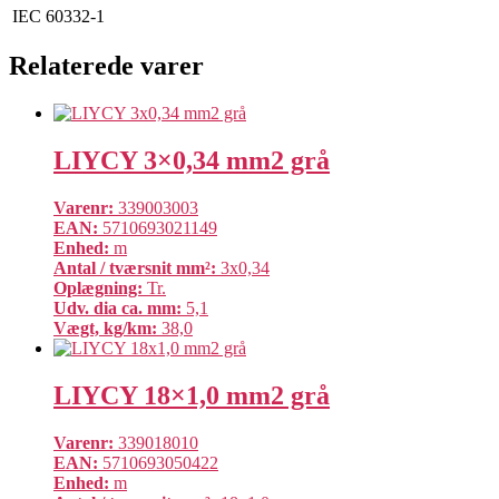
IEC 60332-1
Relaterede varer
LIYCY 3×0,34 mm2 grå
Varenr:
339003003
EAN:
5710693021149
Enhed:
m
Antal / tværsnit mm²:
3x0,34
Oplægning:
Tr.
Udv. dia ca. mm:
5,1
Vægt, kg/km:
38,0
LIYCY 18×1,0 mm2 grå
Varenr:
339018010
EAN:
5710693050422
Enhed:
m