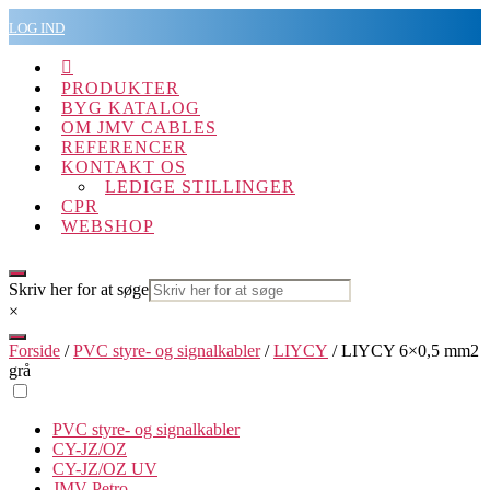
Spring
LOG IND
til
indholdet

PRODUKTER
BYG KATALOG
OM JMV CABLES
REFERENCER
KONTAKT OS
LEDIGE STILLINGER
CPR
WEBSHOP
Skriv her for at søge
×
Forside
/
PVC styre- og signalkabler
/
LIYCY
/ LIYCY 6×0,5 mm2
grå
PVC styre- og signalkabler
CY-JZ/OZ
CY-JZ/OZ UV
JMV Petro