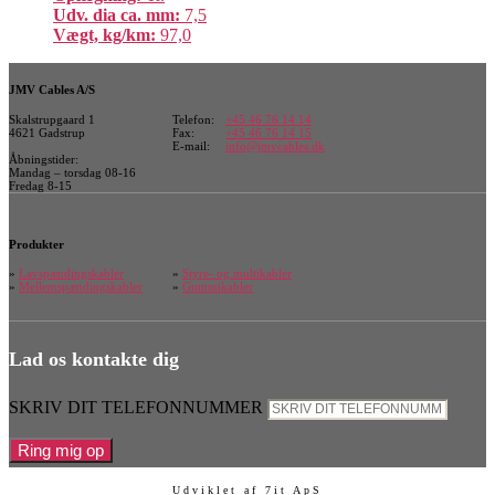
Udv. dia ca. mm:
7,5
Vægt, kg/km:
97,0
JMV Cables A/S
Skalstrupgaard 1
Telefon:
+45 46 76 14 14
4621 Gadstrup
Fax:
+45 46 76 14 15
E-mail:
info@jmvcables.dk
Åbningstider:
Mandag – torsdag 08-16
Fredag 8-15
Produkter
»
Lavspændingskabler
»
Styre- og multikabler
»
Mellemspændingskabler
»
Gummikabler
Lad os kontakte dig
SKRIV DIT TELEFONNUMMER
Ring mig op
Udviklet
af
7it ApS