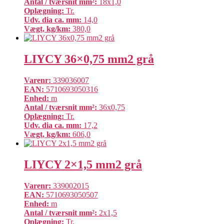
Antal / tværsnit mm²:
18x1,0
Oplægning:
Tr.
Udv. dia ca. mm:
14,0
Vægt, kg/km:
380,0
LIYCY 36×0,75 mm2 grå
Varenr:
339036007
EAN:
5710693050316
Enhed:
m
Antal / tværsnit mm²:
36x0,75
Oplægning:
Tr.
Udv. dia ca. mm:
17,2
Vægt, kg/km:
606,0
LIYCY 2×1,5 mm2 grå
Varenr:
339002015
EAN:
5710693050507
Enhed:
m
Antal / tværsnit mm²:
2x1,5
Oplægning:
Tr.