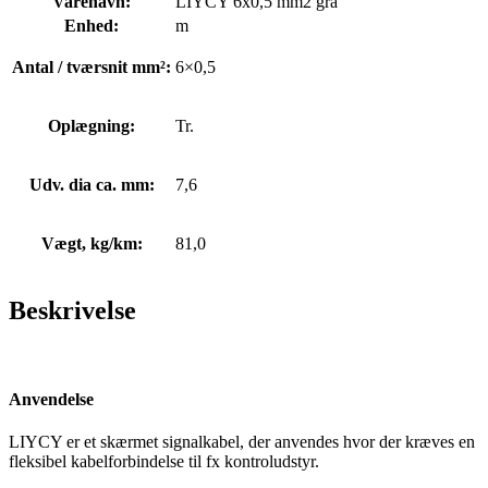
Varenavn:
LIYCY 6x0,5 mm2 grå
Enhed:
m
Antal / tværsnit mm²:
6×0,5
Oplægning:
Tr.
Udv. dia ca. mm:
7,6
Vægt, kg/km:
81,0
Beskrivelse
Anvendelse
LIYCY er et skærmet signalkabel, der anvendes hvor der kræves en
fleksibel kabelforbindelse til fx kontroludstyr.