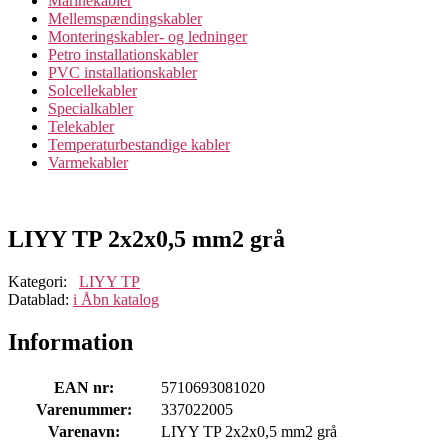
Marinekabler
Mellemspændingskabler
Monteringskabler- og ledninger
Petro installationskabler
PVC installationskabler
Solcellekabler
Specialkabler
Telekabler
Temperaturbestandige kabler
Varmekabler
LIYY TP 2x2x0,5 mm2 grå
Kategori:
LIYY TP
Datablad:
i
Åbn katalog
Information
EAN nr:
5710693081020
Varenummer:
337022005
Varenavn:
LIYY TP 2x2x0,5 mm2 grå