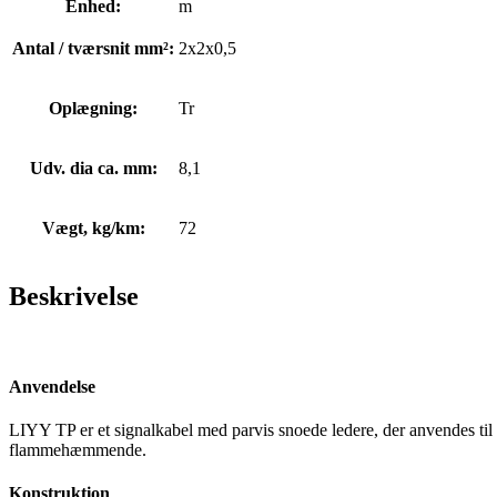
Enhed:
m
Antal / tværsnit mm²:
2x2x0,5
Oplægning:
Tr
Udv. dia ca. mm:
8,1
Vægt, kg/km:
72
Beskrivelse
Anvendelse
LIYY TP er et signalkabel med parvis snoede ledere, der anvendes til e
flammehæmmende.
Konstruktion