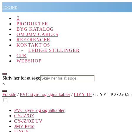
Spring
LOG IND
til
indholdet

PRODUKTER
BYG KATALOG
OM JMV CABLES
REFERENCER
KONTAKT OS
LEDIGE STILLINGER
CPR
WEBSHOP
Skriv her for at søge
×
Forside
/
PVC styre- og signalkabler
/
LIYY TP
/ LIYY TP 2x2x0,5 
PVC styre- og signalkabler
CY-JZ/OZ
CY-JZ/OZ UV
JMV Petro
LIYCY