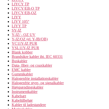
LIYCY TP
LIYCY/EB-O TP
LIYCY/EB-OZ
LIYY
LIYY 105°
LIYY TP
SY-JZ
Y-JZ/ - OZ UV
Y-JZ/OZ (el. Y-JB/OB)
YC11Y-JZ PUR
YSL11Y-JZ PUR
Blank kobber
Brandsikre kabler iht. IEC 60331
Buskabler
Data- fiber- og coaxkabler
EMC kabler
Gummikabler
Halogenfrie installationskabler
Halogenfrie styre- og signalkabler
Højspændingskabler
Instrumentkabler
Kabelsæt
Kabeltilbehør
Kabler til ladestandere