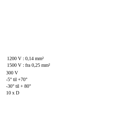
1200 V : 0,14 mm²
1500 V : fra 0,25 mm²
300 V
-5° til +70°
-30° til + 80°
10 x D