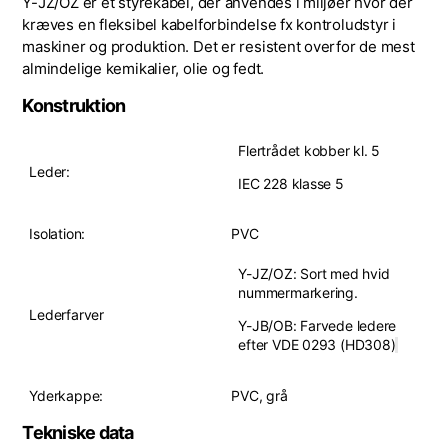
Y-JZ/OZ er et styrekabel, der anvendes i miljøer hvor der
kræves en fleksibel kabelforbindelse fx kontroludstyr i
maskiner og produktion. Det er resistent overfor de mest
almindelige kemikalier, olie og fedt.
Konstruktion
Flertrådet kobber kl. 5
Leder:
IEC 228 klasse 5
Isolation:
PVC
Y-JZ/OZ: Sort med hvid
nummermarkering.
Lederfarver
Y-JB/OB: Farvede ledere
efter VDE 0293 (HD308)
Yderkappe:
PVC, grå
Tekniske data