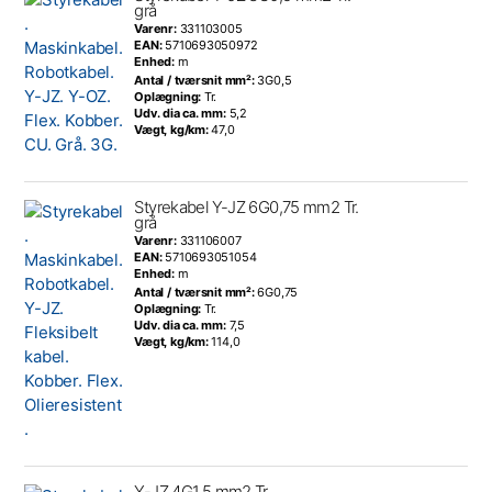
grå
Varenr:
331103005
EAN:
5710693050972
Enhed:
m
Antal / tværsnit mm²:
3G0,5
Oplægning:
Tr.
Udv. dia ca. mm:
5,2
Vægt, kg/km:
47,0
Styrekabel Y-JZ 6G0,75 mm2 Tr.
grå
Varenr:
331106007
EAN:
5710693051054
Enhed:
m
Antal / tværsnit mm²:
6G0,75
Oplægning:
Tr.
Udv. dia ca. mm:
7,5
Vægt, kg/km:
114,0
Y-JZ 4G1,5 mm2 Tr.