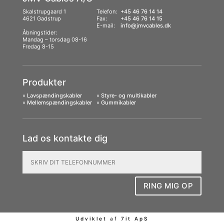
Skalstrupgaard 1
Telefon:
+45 46 76 14 14
4621 Gadstrup
Fax:
+45 46 76 14 15
E-mail:
info@jmvcables.dk
Åbningstider:
Mandag – torsdag 08-16
Fredag 8-15
Produkter
»
Lavspændingskabler
»
Styre- og multikabler
»
Mellemspændingskabler
»
Gummikabler
Lad os kontakte dig
RING MIG OP
Udviklet
af
7it ApS