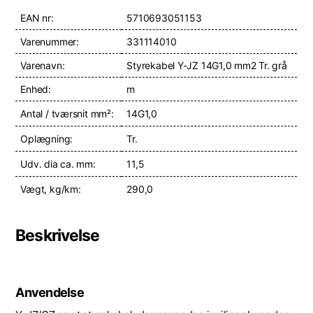
EAN nr:
5710693051153
Varenummer:
331114010
Varenavn:
Styrekabel Y-JZ 14G1,0 mm2 Tr. grå
Enhed:
m
Antal / tværsnit mm²:
14G1,0
Oplægning:
Tr.
Udv. dia ca. mm:
11,5
Vægt, kg/km:
290,0
Beskrivelse
Anvendelse