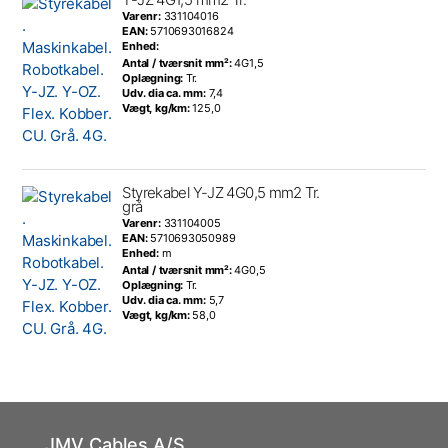
Varenr:
331104016
EAN:
5710693016824
Enhed:
Antal / tværsnit mm²:
4G1,5
Oplægning:
Tr.
Udv. dia ca. mm:
7,4
Vægt, kg/km:
125,0
Styrekabel Y-JZ 4G0,5 mm2 Tr.
grå
Varenr:
331104005
EAN:
5710693050989
Enhed:
m
Antal / tværsnit mm²:
4G0,5
Oplægning:
Tr.
Udv. dia ca. mm:
5,7
Vægt, kg/km:
58,0
JMV Cables A/S