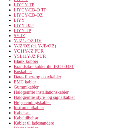
LIYCY TP
LIYCY/EB-O TP
LIYCY/EB-OZ
LIYY
LIYY 105°
LIYY TP
SY-JZ
Y-JZ/ - OZ UV
Y-JZ/OZ (el. Y-JB/OB)
YC11Y-JZ PUR
YSL11Y-JZ PUR
Blank kobber
Brandsikre kabler iht. IEC 60331
Buskabler
Data- fiber- og coaxkabler
EMC kabler
Gummikabler
Halogenfrie installationskabler
Halogenfrie styre- og signalkabler
Højspændingskabler
Instrumentkabler
Kabelsæt
Kabeltilbehør
Kabler til ladestandere