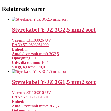
Relaterede varer
Styrekabel Y-JZ 3G2,5 mm2 sort
Varenr:
331103026-UV
EAN:
5710693051900
Enhed:
m
Antal / tværsnit mm²:
3G2,5
Oplægning:
Tr.
Udv. dia ca. mm:
10,4
Vægt, kg/km:
170,0
Styrekabel Y-JZ 3G1,5 mm2 sort
Varenr:
331103016-UV
EAN:
5710693051801
Enhed:
m
Antal / tværsnit mm²:
3G1,5
Oplægning:
Tr.