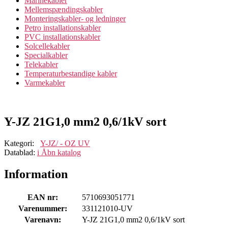
Marinekabler
Mellemspændingskabler
Monteringskabler- og ledninger
Petro installationskabler
PVC installationskabler
Solcellekabler
Specialkabler
Telekabler
Temperaturbestandige kabler
Varmekabler
Y-JZ 21G1,0 mm2 0,6/1kV sort
Kategori:
Y-JZ/ - OZ UV
Datablad:
i
Åbn katalog
Information
EAN nr:
5710693051771
Varenummer:
331121010-UV
Varenavn:
Y-JZ 21G1,0 mm2 0,6/1kV sort