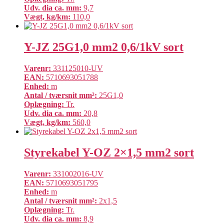
Udv. dia ca. mm:
9,7
Vægt, kg/km:
110,0
Y-JZ 25G1,0 mm2 0,6/1kV sort
Varenr:
331125010-UV
EAN:
5710693051788
Enhed:
m
Antal / tværsnit mm²:
25G1,0
Oplægning:
Tr.
Udv. dia ca. mm:
20,8
Vægt, kg/km:
560,0
Styrekabel Y-OZ 2×1,5 mm2 sort
Varenr:
331002016-UV
EAN:
5710693051795
Enhed:
m
Antal / tværsnit mm²:
2x1,5
Oplægning:
Tr.
Udv. dia ca. mm:
8,9