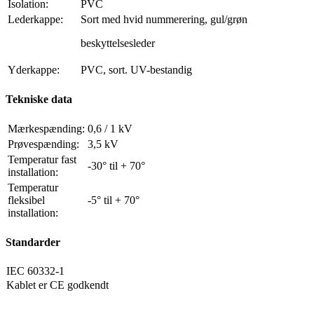
Isolation:
PVC
Lederkappe:
Sort med hvid nummerering, gul/grøn
beskyttelsesleder
Yderkappe:
PVC, sort. UV-bestandig
Tekniske data
Mærkespænding:
0,6 / 1 kV
Prøvespænding:
3,5 kV
Temperatur fast
-30° til + 70°
installation:
Temperatur
fleksibel
-5° til + 70°
installation:
Standarder
IEC 60332-1
Kablet er CE godkendt