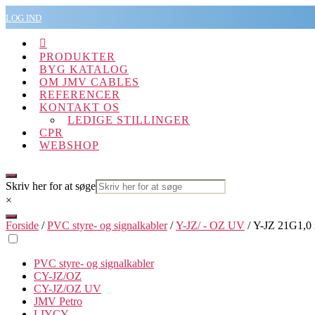
Spring
LOG IND
til
indholdet

PRODUKTER
BYG KATALOG
OM JMV CABLES
REFERENCER
KONTAKT OS
LEDIGE STILLINGER
CPR
WEBSHOP
Skriv her for at søge
×
Forside
/
PVC styre- og signalkabler
/
Y-JZ/ - OZ UV
/ Y-JZ 21G1,0 
PVC styre- og signalkabler
CY-JZ/OZ
CY-JZ/OZ UV
JMV Petro
LIYCY