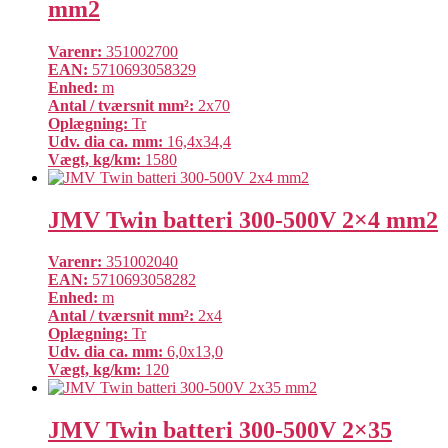
mm2
Varenr:
351002700
EAN:
5710693058329
Enhed:
m
Antal / tværsnit mm²:
2x70
Oplægning:
Tr
Udv. dia ca. mm:
16,4x34,4
Vægt, kg/km:
1580
JMV Twin batteri 300-500V 2×4 mm2
Varenr:
351002040
EAN:
5710693058282
Enhed:
m
Antal / tværsnit mm²:
2x4
Oplægning:
Tr
Udv. dia ca. mm:
6,0x13,0
Vægt, kg/km:
120
JMV Twin batteri 300-500V 2×35