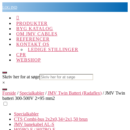
Spring
LOG IND
til
indholdet

PRODUKTER
BYG KATALOG
OM JMV CABLES
REFERENCER
KONTAKT OS
LEDIGE STILLINGER
CPR
WEBSHOP
Skriv her for at søge
×
Forside
/
Specialkabler
/
JMV Twin Batteri (Radaflex)
/ JMV Twin
batteri 300-500V 2×95 mm2
Specialkabler
CTS Combi-bus 2x2x0,34+2x1,50 brun
JMV banekabel AL-S
H05BQ-F / H07BQ-F