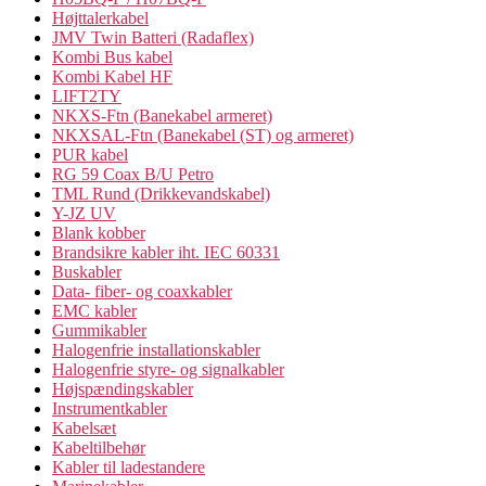
Højttalerkabel
JMV Twin Batteri (Radaflex)
Kombi Bus kabel
Kombi Kabel HF
LIFT2TY
NKXS-Ftn (Banekabel armeret)
NKXSAL-Ftn (Banekabel (ST) og armeret)
PUR kabel
RG 59 Coax B/U Petro
TML Rund (Drikkevandskabel)
Y-JZ UV
Blank kobber
Brandsikre kabler iht. IEC 60331
Buskabler
Data- fiber- og coaxkabler
EMC kabler
Gummikabler
Halogenfrie installationskabler
Halogenfrie styre- og signalkabler
Højspændingskabler
Instrumentkabler
Kabelsæt
Kabeltilbehør
Kabler til ladestandere