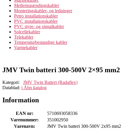
Marinekabler
Mellemspændingskabler
Monteringskabler- og ledninger
Petro installationskabler
PVC installationskabler
PVC styre- og signalkabler
Solcellekabler
Telekabler
Temperaturbestandige kabler
Varmekabler
JMV Twin batteri 300-500V 2×95 mm2
Kategori:
JMV Twin Batteri (Radaflex)
Datablad:
i
Åbn katalog
Information
EAN nr:
5710693058336
Varenummer:
351002950
Varenavn:
JMV Twin batteri 300-500V 2x95 mm2