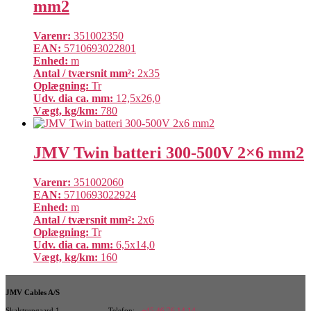
mm2
Varenr:
351002350
EAN:
5710693022801
Enhed:
m
Antal / tværsnit mm²:
2x35
Oplægning:
Tr
Udv. dia ca. mm:
12,5x26,0
Vægt, kg/km:
780
JMV Twin batteri 300-500V 2×6 mm2
Varenr:
351002060
EAN:
5710693022924
Enhed:
m
Antal / tværsnit mm²:
2x6
Oplægning:
Tr
Udv. dia ca. mm:
6,5x14,0
Vægt, kg/km:
160
JMV Cables A/S
Skalstrupgaard 1
Telefon:
+45 46 76 14 14