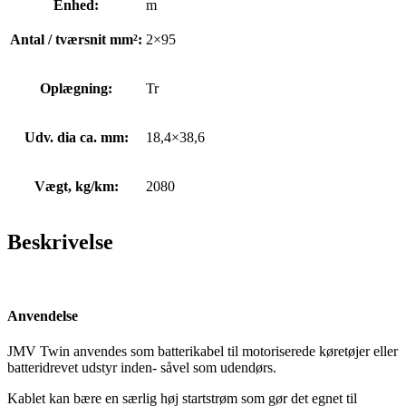
Enhed:
m
Antal / tværsnit mm²:
2×95
Oplægning:
Tr
Udv. dia ca. mm:
18,4×38,6
Vægt, kg/km:
2080
Beskrivelse
Anvendelse
JMV Twin anvendes som batterikabel til motoriserede køretøjer eller
batteridrevet udstyr inden- såvel som udendørs.
Kablet kan bære en særlig høj startstrøm som gør det egnet til