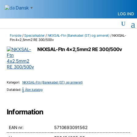
Dansk
▼
LOG IND
Forside
/
Specialkabler
/
NKXSAL-Ftn (Banekabel (ST) og armeret)
/ NKXSAL-
Ftn 4×2,5mm2 RE 300/500v
NKXSAL-Ftn 4×2,5mm2 RE 300/500v
Kategori:
NKXSAL-Ftn (Banekabel (ST) og armeret)
i
Datablad:
Åbn katalog
Information
EAN nr:
5710693091562