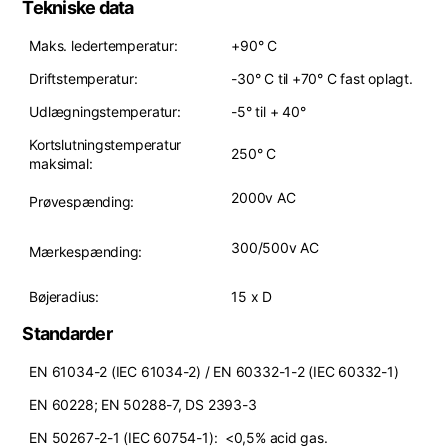
Tekniske data
Maks. ledertemperatur:
+90° C
Driftstemperatur:
-30° C til +70° C fast oplagt.
Udlægningstemperatur:
-5° til + 40°
Kortslutningstemperatur
250° C
maksimal:
2000v AC
Prøvespænding:
300/500v AC
Mærkespænding:
Bøjeradius:
15 x D
Standarder
EN 61034-2 (IEC 61034-2) / EN 60332-1-2 (IEC 60332-1)
EN 60228; EN 50288-7, DS 2393-3
EN 50267-2-1 (IEC 60754-1): <0,5% acid gas.