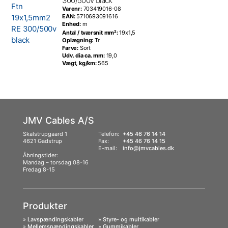
300/500v black
Varenr:
703419016-08
EAN:
5710693091616
Enhed:
m
Antal / tværsnit mm²:
19x1,5
Oplægning:
Tr
Farve:
Sort
Udv. dia ca. mm:
19,0
Vægt, kg/km:
565
JMV Cables A/S
Skalstrupgaard 1
Telefon:
+45 46 76 14 14
4621 Gadstrup
Fax:
+45 46 76 14 15
E-mail:
info@jmvcables.dk
Åbningstider:
Mandag – torsdag 08-16
Fredag 8-15
Produkter
»
Lavspændingskabler
»
Styre- og multikabler
»
Mellemspændingskabler
»
Gummikabler