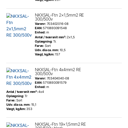
NKXSAL-Ftn 2×1,5mm2 RE
300/500v
Varenr:
703402016-08
EAN:
5710693091548
Enhed:
m
Antal / tværsnit mm²:
2x1,5
Oplægning:
Tr.
Farve:
Sort
Udv. dia ca. mm:
10,5
Vægt, kg/km:
157
NKXSAL-Ftn 4x4mm2 RE
300/500v
Varenr:
703404040-08
EAN:
5710693091579
Enhed:
m
Antal / tværsnit mm²:
4x4
Oplægning:
Tr
Farve:
Sort
Udv. dia ca. mm:
15,1
Vægt, kg/km:
353
NKXSAL-Ftn 19×1,5mm2 RE