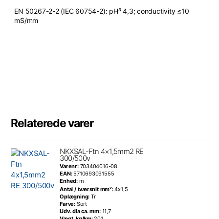
EN 50267-2-2 (IEC 60754-2): pH³ 4,3; conductivity ≤10
mS/mm
Relaterede varer
NKXSAL-Ftn 4×1,5mm2 RE
300/500v
Varenr:
703404016-08
EAN:
5710693091555
Enhed:
m
Antal / tværsnit mm²:
4x1,5
Oplægning:
Tr
Farve:
Sort
Udv. dia ca. mm:
11,7
Vægt, kg/km:
201