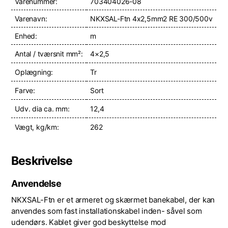
Varenummer:
703404026-08
Varenavn:
NKXSAL-Ftn 4x2,5mm2 RE 300/500v
Enhed:
m
Antal / tværsnit mm²:
4×2,5
Oplægning:
Tr
Farve:
Sort
Udv. dia ca. mm:
12,4
Vægt, kg/km:
262
Beskrivelse
Anvendelse
NKXSAL-Ftn er et armeret og skærmet banekabel, der kan
anvendes som fast installationskabel inden- såvel som
udendørs. Kablet giver god beskyttelse mod