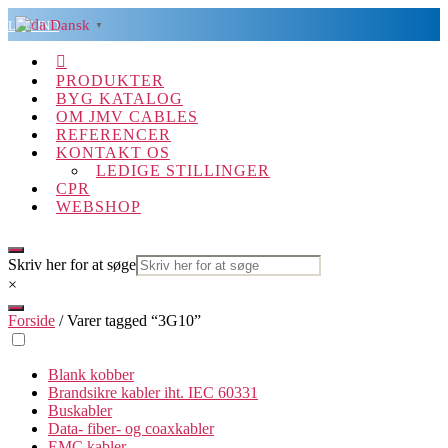
Spring
Dansk
LOG IND
▼
til
indholdet

PRODUKTER
BYG KATALOG
OM JMV CABLES
REFERENCER
KONTAKT OS
LEDIGE STILLINGER
CPR
WEBSHOP
Skriv her for at søge
×
Forside
/ Varer tagged “3G10”
Blank kobber
Brandsikre kabler iht. IEC 60331
Buskabler
Data- fiber- og coaxkabler
EMC kabler