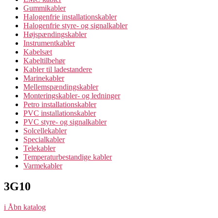
Gummikabler
Halogenfrie installationskabler
Halogenfrie styre- og signalkabler
Højspændingskabler
Instrumentkabler
Kabelsæt
Kabeltilbehør
Kabler til ladestandere
Marinekabler
Mellemspændingskabler
Monteringskabler- og ledninger
Petro installationskabler
PVC installationskabler
PVC styre- og signalkabler
Solcellekabler
Specialkabler
Telekabler
Temperaturbestandige kabler
Varmekabler
3G10
i
Åbn katalog