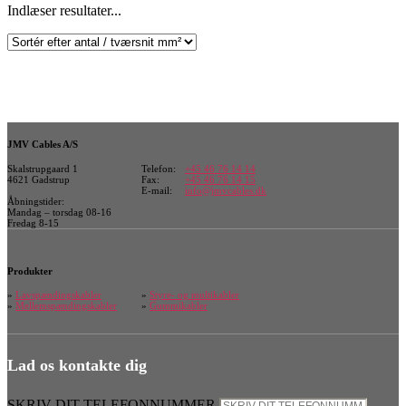
Indlæser resultater...
JMV Cables A/S
Skalstrupgaard 1
Telefon:
+45 46 76 14 14
4621 Gadstrup
Fax:
+45 46 76 14 15
E-mail:
info@jmvcables.dk
Åbningstider:
Mandag – torsdag 08-16
Fredag 8-15
Produkter
»
Lavspændingskabler
»
Styre- og multikabler
»
Mellemspændingskabler
»
Gummikabler
Lad os kontakte dig
SKRIV DIT TELEFONNUMMER