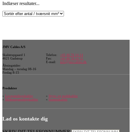
Indlæser resultater...
JMV Cables A/S
Skalstrupgaard 1
Telefon:
+45 46 76 14 14
4621 Gadstrup
Fax:
+45 46 76 14 15
E-mail:
info@jmvcables.dk
Åbningstider:
Mandag – torsdag 08-16
Fredag 8-15
Produkter
»
Lavspændingskabler
»
Styre- og multikabler
»
Mellemspændingskabler
»
Gummikabler
Lad os kontakte dig
SKRIV DIT TELEFONNUMMER