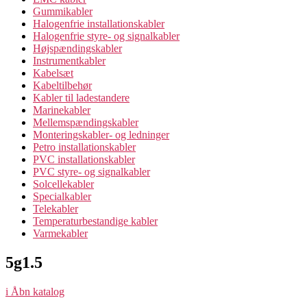
Gummikabler
Halogenfrie installationskabler
Halogenfrie styre- og signalkabler
Højspændingskabler
Instrumentkabler
Kabelsæt
Kabeltilbehør
Kabler til ladestandere
Marinekabler
Mellemspændingskabler
Monteringskabler- og ledninger
Petro installationskabler
PVC installationskabler
PVC styre- og signalkabler
Solcellekabler
Specialkabler
Telekabler
Temperaturbestandige kabler
Varmekabler
5g1.5
i
Åbn katalog