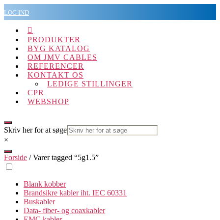
Spring
LOG IND
til
indholdet

PRODUKTER
BYG KATALOG
OM JMV CABLES
REFERENCER
KONTAKT OS
LEDIGE STILLINGER
CPR
WEBSHOP
Skriv her for at søge
×
Forside
/ Varer tagged “5g1.5”
Blank kobber
Brandsikre kabler iht. IEC 60331
Buskabler
Data- fiber- og coaxkabler
EMC kabler