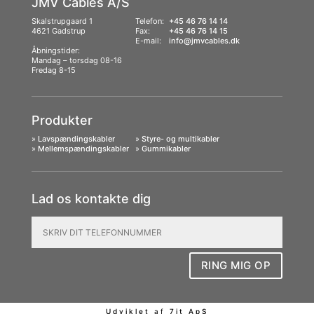
JMV Cables A/S
Skalstrupgaard 1
Telefon:
+45 46 76 14 14
4621 Gadstrup
Fax:
+45 46 76 14 15
E-mail:
info@jmvcables.dk
Åbningstider:
Mandag – torsdag 08-16
Fredag 8-15
Produkter
»
Lavspændingskabler
»
Styre- og multikabler
»
Mellemspændingskabler
»
Gummikabler
Lad os kontakte dig
RING MIG OP
Udviklet
af
7it ApS