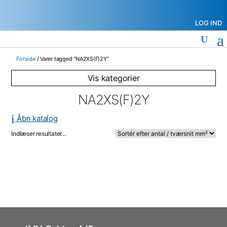
LOG IND
Forside
/ Varer tagged “NA2XS(F)2Y”
NA2XS(F)2Y
i
Åbn katalog
Indlæser resultater...