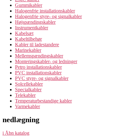
Gummikabler
Halogenfrie installationskabler
Halogenfrie styre- og signalkabler
Højspændingskabler
Instrumentkabler
Kabelsæt
Kabeltilbehør
Kabler til ladestandere
Marinekabler
Mellemspændingskabler
Monteringskabler- og ledninger
Petro installationskabler
PVC installationskabler
PVC styre- og signalkabler
Solcellekabler
Specialkabler
Telekabler
Temperaturbestandige kabler
Varmekabler
nedlægning
i
Åbn katalog