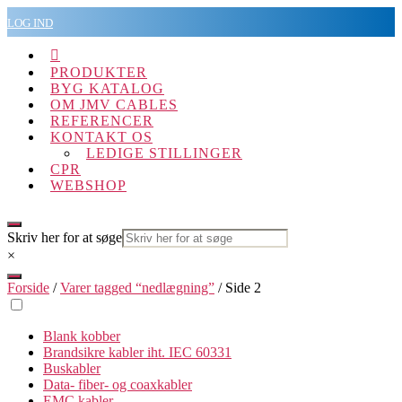
Spring
LOG IND
til
indholdet

PRODUKTER
BYG KATALOG
OM JMV CABLES
REFERENCER
KONTAKT OS
LEDIGE STILLINGER
CPR
WEBSHOP
Skriv her for at søge
×
Forside
/
Varer tagged “nedlægning”
/ Side 2
Blank kobber
Brandsikre kabler iht. IEC 60331
Buskabler
Data- fiber- og coaxkabler
EMC kabler