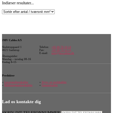
Indlæser resultater...
JMV Cables A/S
Skalstrupgaard 1
Telefon:
+45 46 76 14 14
4621 Gadstrup
Fax:
+45 46 76 14 15
E-mail:
info@jmvcables.dk
Åbningstider:
Mandag – torsdag 08-16
Fredag 8-15
Produkter
»
Lavspændingskabler
»
Styre- og multikabler
»
Mellemspændingskabler
»
Gummikabler
Lad os kontakte dig
SKRIV DIT TELEFONNUMMER