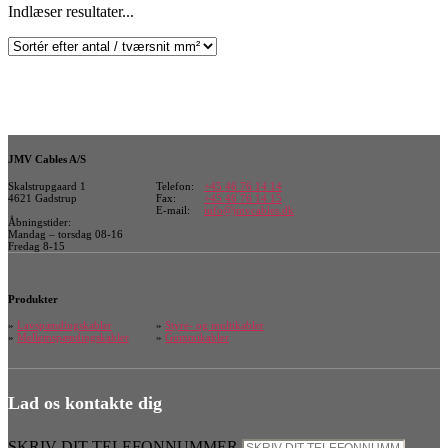
Indlæser resultater...
JMV Cables A/S
Skalstrupgaard 1
Telefon:
+45 46 76 14 14
4621 Gadstrup
Fax:
+45 46 76 14 15
E-mail:
info@jmvcables.dk
Åbningstider:
Mandag – torsdag 08-16
Fredag 8-15
Produkter
»
Lavspændingskabler
»
Styre- og multikabler
»
Mellemspændingskabler
»
Gummikabler
Lad os kontakte dig
SKRIV DIT TELEFONNUMMER