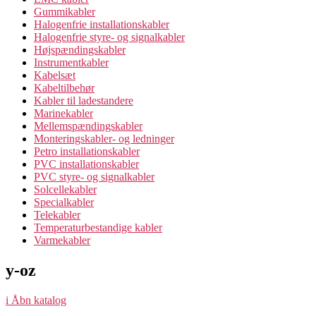
Gummikabler
Halogenfrie installationskabler
Halogenfrie styre- og signalkabler
Højspændingskabler
Instrumentkabler
Kabelsæt
Kabeltilbehør
Kabler til ladestandere
Marinekabler
Mellemspændingskabler
Monteringskabler- og ledninger
Petro installationskabler
PVC installationskabler
PVC styre- og signalkabler
Solcellekabler
Specialkabler
Telekabler
Temperaturbestandige kabler
Varmekabler
y-oz
i
Åbn katalog