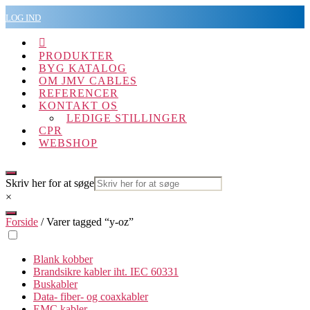
Spring
LOG IND
til
indholdet

PRODUKTER
BYG KATALOG
OM JMV CABLES
REFERENCER
KONTAKT OS
LEDIGE STILLINGER
CPR
WEBSHOP
Skriv her for at søge
×
Forside
/ Varer tagged “y-oz”
Blank kobber
Brandsikre kabler iht. IEC 60331
Buskabler
Data- fiber- og coaxkabler
EMC kabler