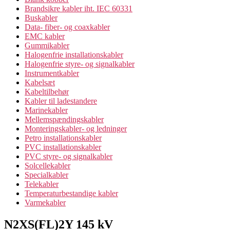
Brandsikre kabler iht. IEC 60331
Buskabler
Data- fiber- og coaxkabler
EMC kabler
Gummikabler
Halogenfrie installationskabler
Halogenfrie styre- og signalkabler
Instrumentkabler
Kabelsæt
Kabeltilbehør
Kabler til ladestandere
Marinekabler
Mellemspændingskabler
Monteringskabler- og ledninger
Petro installationskabler
PVC installationskabler
PVC styre- og signalkabler
Solcellekabler
Specialkabler
Telekabler
Temperaturbestandige kabler
Varmekabler
N2XS(FL)2Y 145 kV