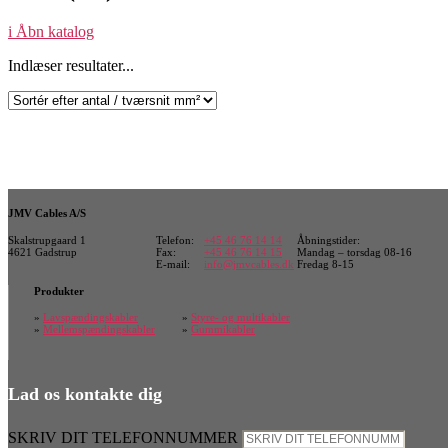
i
Åbn katalog
Indlæser resultater...
JMV Cables A/S
Skalstrupgaard 1
Telefon:
+45 46 76 14 14
Åbningstider:
4621 Gadstrup
Fax:
+45 46 76 14 15
Mandag – torsdag 08-16
E-mail:
info@jmvcables.dk
Fredag 8-15
Produkter
»
Lavspændingskabler
»
Styre- og multikabler
»
Mellemspændingskabler
»
Gummikabler
Lad os kontakte dig
SKRIV DIT TELEFONNUMMER