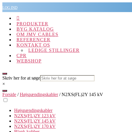
Spring
LOG IND
til
indholdet

PRODUKTER
BYG KATALOG
OM JMV CABLES
REFERENCER
KONTAKT OS
LEDIGE STILLINGER
CPR
WEBSHOP
Skriv her for at søge
×
Forside
/
Højspændingskabler
/ N2XS(FL)2Y 145 kV
Højspændingskabler
N2XS(FL)2Y 123 kV
N2XS(FL)2Y 145 kV
N2XS(FL)2Y 170 kV
Blank kobber