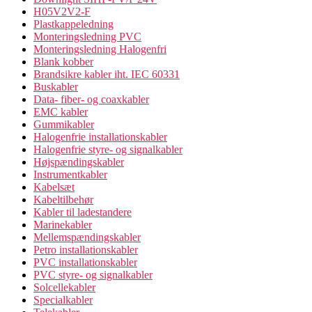
H05V2V2-F
Plastkappeledning
Monteringsledning PVC
Monteringsledning Halogenfri
Blank kobber
Brandsikre kabler iht. IEC 60331
Buskabler
Data- fiber- og coaxkabler
EMC kabler
Gummikabler
Halogenfrie installationskabler
Halogenfrie styre- og signalkabler
Højspændingskabler
Instrumentkabler
Kabelsæt
Kabeltilbehør
Kabler til ladestandere
Marinekabler
Mellemspændingskabler
Petro installationskabler
PVC installationskabler
PVC styre- og signalkabler
Solcellekabler
Specialkabler