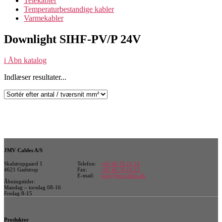
Telekabler
Temperaturbestandige kabler
Varmekabler
Downlight SIHF-PV/P 24V
i
Åbn katalog
Indlæser resultater...
JMV Cables A/S
Skalstrupgaard 1
Telefon:
+45 46 76 14 14
4621 Gadstrup
Fax:
+45 46 76 14 15
E-mail:
info@jmvcables.dk
Åbningstider:
Mandag – torsdag 08-16
Fredag 8-15
Produkter