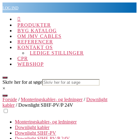
Spring
LOG IND
til
indholdet

PRODUKTER
BYG KATALOG
OM JMV CABLES
REFERENCER
KONTAKT OS
LEDIGE STILLINGER
CPR
WEBSHOP
Skriv her for at søge
×
Forside
/
Monteringskabler- og ledninger
/
Downlight
kabler
/ Downlight SIHF-PV/P 24V
Monteringskabler- og ledninger
Downlight kabler
Downlight SIHF-PV
Downlight SIHF-PV/P 24V