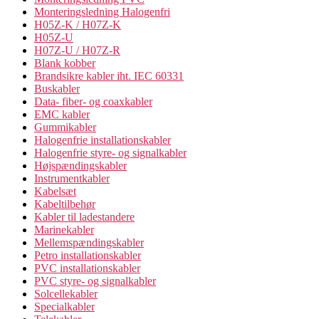
Monteringsledning Halogenfri
H05Z-K / H07Z-K
H05Z-U
H07Z-U / H07Z-R
Blank kobber
Brandsikre kabler iht. IEC 60331
Buskabler
Data- fiber- og coaxkabler
EMC kabler
Gummikabler
Halogenfrie installationskabler
Halogenfrie styre- og signalkabler
Højspændingskabler
Instrumentkabler
Kabelsæt
Kabeltilbehør
Kabler til ladestandere
Marinekabler
Mellemspændingskabler
Petro installationskabler
PVC installationskabler
PVC styre- og signalkabler
Solcellekabler
Specialkabler