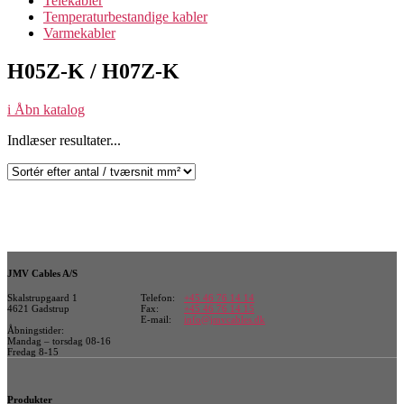
Telekabler
Temperaturbestandige kabler
Varmekabler
H05Z-K / H07Z-K
i
Åbn katalog
Indlæser resultater...
JMV Cables A/S
Skalstrupgaard 1
Telefon:
+45 46 76 14 14
4621 Gadstrup
Fax:
+45 46 76 14 15
E-mail:
info@jmvcables.dk
Åbningstider:
Mandag – torsdag 08-16
Fredag 8-15
Produkter