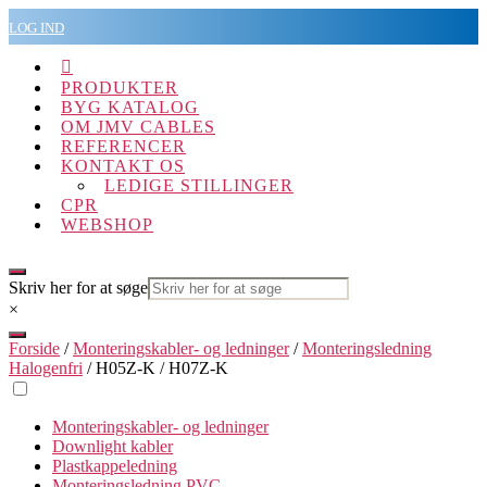
Spring
LOG IND
til
indholdet

PRODUKTER
BYG KATALOG
OM JMV CABLES
REFERENCER
KONTAKT OS
LEDIGE STILLINGER
CPR
WEBSHOP
Skriv her for at søge
×
Forside
/
Monteringskabler- og ledninger
/
Monteringsledning
Halogenfri
/ H05Z-K / H07Z-K
Monteringskabler- og ledninger
Downlight kabler
Plastkappeledning
Monteringsledning PVC