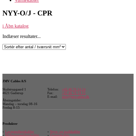
Varmekabler
NYY-O/J - CPR
i
Åbn katalog
Indlæser resultater...
JMV Cables A/S
Skalstrupgaard 1
Telefon:
+45 46 76 14 14
4621 Gadstrup
Fax:
+45 46 76 14 15
E-mail:
info@jmvcables.dk
Åbningstider:
Mandag – torsdag 08-16
Fredag 8-15
Produkter
»
Lavspændingskabler
»
Styre- og multikabler
»
Mellemspændingskabler
»
Gummikabler