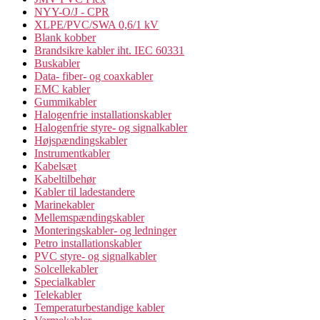
NYY-O/J - CPR
XLPE/PVC/SWA 0,6/1 kV
Blank kobber
Brandsikre kabler iht. IEC 60331
Buskabler
Data- fiber- og coaxkabler
EMC kabler
Gummikabler
Halogenfrie installationskabler
Halogenfrie styre- og signalkabler
Højspændingskabler
Instrumentkabler
Kabelsæt
Kabeltilbehør
Kabler til ladestandere
Marinekabler
Mellemspændingskabler
Monteringskabler- og ledninger
Petro installationskabler
PVC styre- og signalkabler
Solcellekabler
Specialkabler
Telekabler
Temperaturbestandige kabler