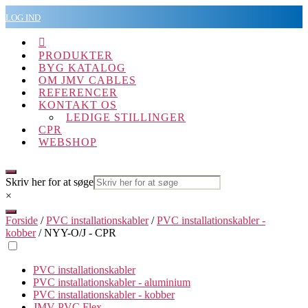
Spring
LOG IND
til
indholdet

PRODUKTER
BYG KATALOG
OM JMV CABLES
REFERENCER
KONTAKT OS
LEDIGE STILLINGER
CPR
WEBSHOP
Skriv her for at søge
×
Forside
/
PVC installationskabler
/
PVC installationskabler -
kobber
/ NYY-O/J - CPR
PVC installationskabler
PVC installationskabler - aluminium
PVC installationskabler - kobber
JMV PVC Flex