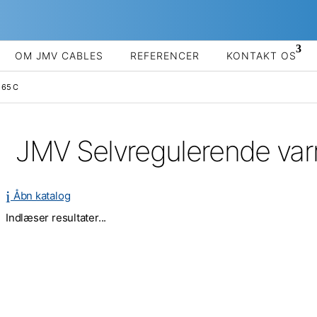
OM JMV CABLES
REFERENCER
KONTAKT OS
 65 C
JMV Selvregulerende va
i
Åbn katalog
Indlæser resultater...