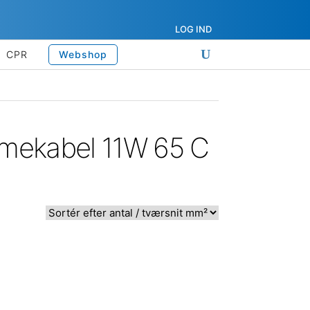
LOG IND
CPR
Webshop
rmekabel 11W 65 C