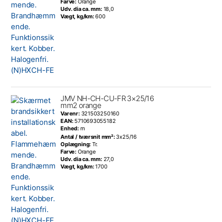
Farve:
Orange
Udv. dia ca. mm:
18,0
Vægt, kg/km:
600
JMV NH-CH-CU-FR 3×25/16
mm2 orange
Varenr:
321503250160
EAN:
5710693055182
Enhed:
m
Antal / tværsnit mm²:
3x25/16
Oplægning:
Tr.
Farve:
Orange
Udv. dia ca. mm:
27,0
Vægt, kg/km:
1700