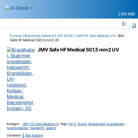
Dansk
▼
LOG IND
Forside
/
Brandsikre kabler iht. IEC 60331
/
JMV HF Safe Medical UV
/ JMV
Safe HF Medical 5G1,5 mm2 UV
JMV Safe HF Medical 5G1,5 mm2 UV
Kategori:
JMV HF Safe Medical UV
Tags:
5g1.5
,
brand
,
Brandkabel
,
brandsikker
,
funktionssikker
,
halogenfri
,
skærm
i
Datablad:
Åbn katalog