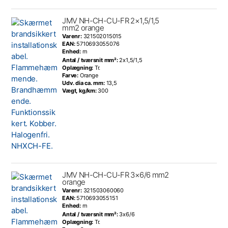
JMV NH-CH-CU-FR 2×1,5/1,5
mm2 orange
Varenr:
321502015015
EAN:
5710693055076
Enhed:
m
Antal / tværsnit mm²:
2x1,5/1,5
Oplægning:
Tr.
Farve:
Orange
Udv. dia ca. mm:
13,5
Vægt, kg/km:
300
JMV NH-CH-CU-FR 3×6/6 mm2
orange
Varenr:
321503060060
EAN:
5710693055151
Enhed:
m
Antal / tværsnit mm²:
3x6/6
Oplægning:
Tr.