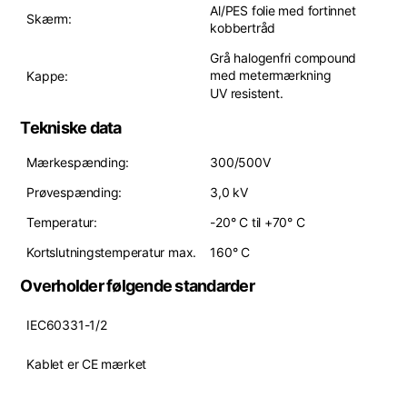
Al/PES folie med fortinnet
Skærm:
kobbertråd
Grå halogenfri compound
med metermærkning
Kappe:
UV resistent.
Tekniske data
Mærkespænding:
300/500V
Prøvespænding:
3,0 kV
Temperatur:
-20° C til +70° C
Kortslutningstemperatur max.
160° C
Overholder følgende standarder
IEC60331-1/2
Kablet er CE mærket