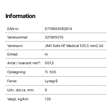
Information
EAN nr:
5710693062814
Varenummer:
321905015
Varenavn:
JMV Safe HF Medical 5G1,5 mm2 UV
Enhed:
m
Antal / tværsnit mm²:
5G1,5
Oplægning:
Tr. 500
Farve:
Lysegrå
Udv. dia ca. mm:
9
Vægt, kg/km:
135