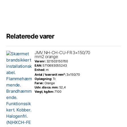
Relaterede varer
JMV NH-CH-CU-FR 3×150/70
mm2 orange
Varenr:
321503150700
EAN:
5710693055243
Enhed:
m
Antal / tværsnit mm²:
3x150/70
Oplægning:
Tr.
Farve:
Orange
Udv. dia ca. mm:
52,4
Vægt, kg/km:
7100