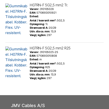
H07RN-F 5G2,5 mm2 Tr.
Varenr:
310105026
EAN:
5710693010921
Enhed:
Antal / tværsnit mm²:
5G2,5
Oplægning:
Tr.
Strømværdi A:
20/29
Udv. dia ca. mm:
13,9
Vægt, kg/km:
297
H07RN-F 5G2,5 mm2 R25
Varenr:
310105025-25
EAN:
5710693010808
Enhed:
m
Antal / tværsnit mm²:
5G2,5
Oplægning:
R25
Strømværdi A:
20/29
Udv. dia ca. mm:
13,9
Vægt, kg/km:
297
JMV Cables A/S