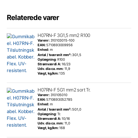
Relaterede varer
H07RN-F 3G1,5 mm2 R100
Varenr:
310103015-100
EAN:
5710693009956
Enhed:
m
Antal / tværsnit mm²:
3G1,5
Oplægning:
R100
Strømværdi A:
16/23
Udv. dia ca. mm:
11,9
Vægt, kg/km:
135
H07RN-F 5G1 mm2 sort Tr.
Varenr:
310105010
EAN:
5710693052785
Enhed:
m
Antal / tværsnit mm²:
5G1,0
Oplægning:
Tr.
Strømværdi A:
10/16
Udv. dia ca. mm:
11,0
Vægt, kg/km:
168