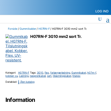
LOG IND
Forside
/
Gummikabler
/
H07RN-F
/ H07RN-F 3G10 mm2 sort Tr.
H07RN-F 3G10 mm2 sort Tr.
Kategori:
H07RN-F
Tags:
3G10
,
flex
,
forlængerledning
,
Gummikabel
,
h07rn-f
,
kobber cu
,
Ledning
,
neoprenkabel
,
sort
,
tilslutningskabel
,
titanex
i
Datablad:
Åbn katalog
Information