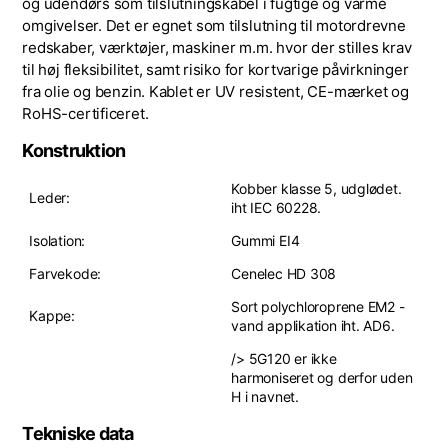
og udendørs som tilslutningskabel i fugtige og varme
omgivelser. Det er egnet som tilslutning til motordrevne
redskaber, værktøjer, maskiner m.m. hvor der stilles krav
til høj fleksibilitet, samt risiko for kortvarige påvirkninger
fra olie og benzin. Kablet er UV resistent, CE-mærket og
RoHS-certificeret.
Konstruktion
Kobber klasse 5, udglødet.
Leder:
iht IEC 60228.
Isolation:
Gummi EI4
Farvekode:
Cenelec HD 308
Sort polychloroprene EM2 -
Kappe:
vand applikation iht. AD6.
/> 5G120 er ikke
harmoniseret og derfor uden
H i navnet.
Tekniske data