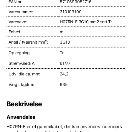
EAN nr:
5710693052716
Varenummer:
310103100
Varenavn:
H07RN-F 3G10 mm2 sort Tr.
Enhed:
m
Antal / tværsnit mm²:
3G10
Oplægning:
Tr.
Strømværdi A:
61/77
Udv. dia ca. mm:
24,2
Vægt, kg/km:
635
Beskrivelse
Anvendelse
H07RN-F er et gummikabel, der kan anvendes indendørs