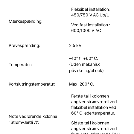
Fleksibel installation:
450/750 V AC Uo/U
Mærkespænding:
Ved fast installation :
600/1000 V AC
Prøvespænding:
2,5 kV
-40° til +60° C.
(Uden mekanisk
Temperatur:
påvirkning/chock)
Kortslutningstemperatur:
Max. 200° C.
Første tal i kolonnen
angiver strømværdi ved
fleksibel installation ved
60° C ledertemperatur.
Note vedrørende kolonne
"Strømværdi A":
Sidste tal i kolonnen
angiver strømværdi ved