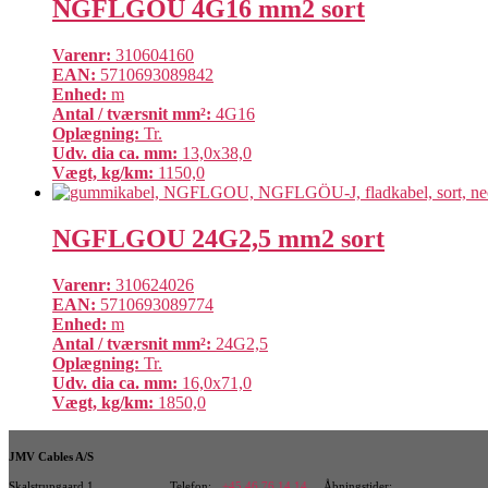
NGFLGOU 4G16 mm2 sort
Varenr:
310604160
EAN:
5710693089842
Enhed:
m
Antal / tværsnit mm²:
4G16
Oplægning:
Tr.
Udv. dia ca. mm:
13,0x38,0
Vægt, kg/km:
1150,0
NGFLGOU 24G2,5 mm2 sort
Varenr:
310624026
EAN:
5710693089774
Enhed:
m
Antal / tværsnit mm²:
24G2,5
Oplægning:
Tr.
Udv. dia ca. mm:
16,0x71,0
Vægt, kg/km:
1850,0
JMV Cables A/S
Skalstrupgaard 1
Telefon:
+45 46 76 14 14
Åbningstider: