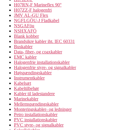
H07RN-F Marineflex 90°
H07ZZ-F halogenfri
JMV AL-GU Flex
NGFLGÖU-J Fladkabel
NSGAFöu
NSHXAFÖ
Blank kobber
Brandsikre kabler iht. IEC 60331
Buskabler
Data- fiber- og coaxkabler
EMC kabler
Halogenfrie installationskabler
Halogenfrie styre- og signalkabler
Højspændingskabler
Instrumentkabler
Kabelsæt
Kabeltilbehør
Kabler til ladestandere
Marinekabler
Mellemspændingskabler
Monteringskabler- og ledninger
Petro installationskabler
PVC installationskabler
PVC styre- og signalkabler