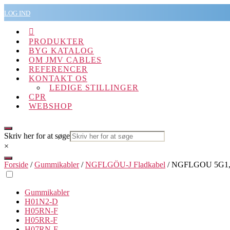
Spring
LOG IND
til
indholdet

PRODUKTER
BYG KATALOG
OM JMV CABLES
REFERENCER
KONTAKT OS
LEDIGE STILLINGER
CPR
WEBSHOP
Skriv her for at søge
×
Forside
/
Gummikabler
/
NGFLGÖU-J Fladkabel
/ NGFLGOU 5G1,5
Gummikabler
H01N2-D
H05RN-F
H05RR-F
H07RN-F