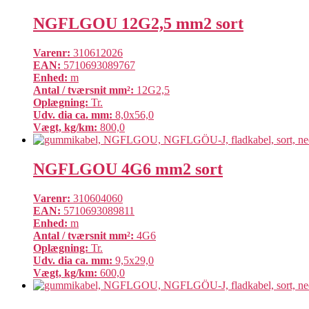
NGFLGOU 12G2,5 mm2 sort
Varenr:
310612026
EAN:
5710693089767
Enhed:
m
Antal / tværsnit mm²:
12G2,5
Oplægning:
Tr.
Udv. dia ca. mm:
8,0x56,0
Vægt, kg/km:
800,0
NGFLGOU 4G6 mm2 sort
Varenr:
310604060
EAN:
5710693089811
Enhed:
m
Antal / tværsnit mm²:
4G6
Oplægning:
Tr.
Udv. dia ca. mm:
9,5x29,0
Vægt, kg/km:
600,0