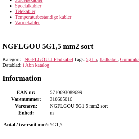
Solcellekabler
Specialkabler
Telekabler
Temperaturbestandige kabler
Varmekabler
NGFLGOU 5G1,5 mm2 sort
Kategori:
NGFLGÖU-J Fladkabel
Tags:
5g1.5
,
fladkabel
,
Gummika
Datablad:
i
Åbn katalog
Information
EAN nr:
5710693089699
Varenummer:
310605016
Varenavn:
NGFLGOU 5G1,5 mm2 sort
Enhed:
m
Antal / tværsnit mm²:
5G1,5