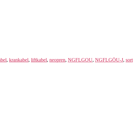
bel
,
krankabel
,
liftkabel
,
neopren
,
NGFLGOU
,
NGFLGÖU-J
,
sort