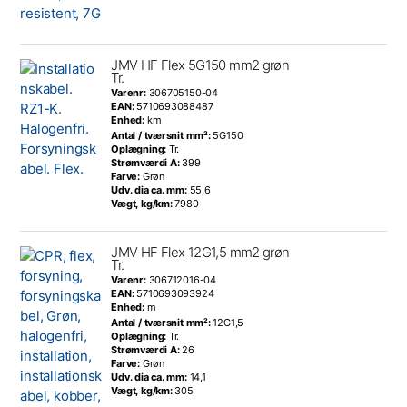
JMV HF Flex 5G150 mm2 grøn
Tr.
Varenr:
306705150-04
EAN:
5710693088487
Enhed:
km
Antal / tværsnit mm²:
5G150
Oplægning:
Tr.
Strømværdi A:
399
Farve:
Grøn
Udv. dia ca. mm:
55,6
Vægt, kg/km:
7980
JMV HF Flex 12G1,5 mm2 grøn
Tr.
Varenr:
306712016-04
EAN:
5710693093924
Enhed:
m
Antal / tværsnit mm²:
12G1,5
Oplægning:
Tr.
Strømværdi A:
26
Farve:
Grøn
Udv. dia ca. mm:
14,1
Vægt, kg/km:
305