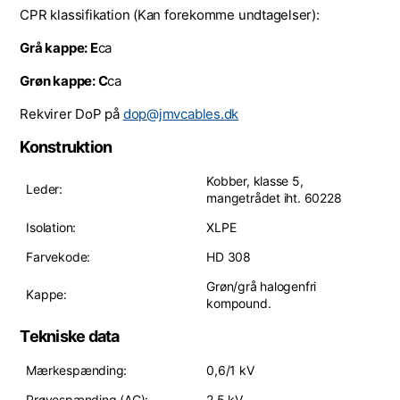
CPR klassifikation (Kan forekomme undtagelser):
Grå kappe: E
ca
Grøn kappe: C
ca
Rekvirer DoP på
dop@jmvcables.dk
Konstruktion
Kobber, klasse 5,
Leder:
mangetrådet iht. 60228
Isolation:
XLPE
Farvekode:
HD 308
Grøn/grå halogenfri
Kappe:
kompound.
Tekniske data
Mærkespænding:
0,6/1 kV
Prøvespænding (AC):
2,5 kV