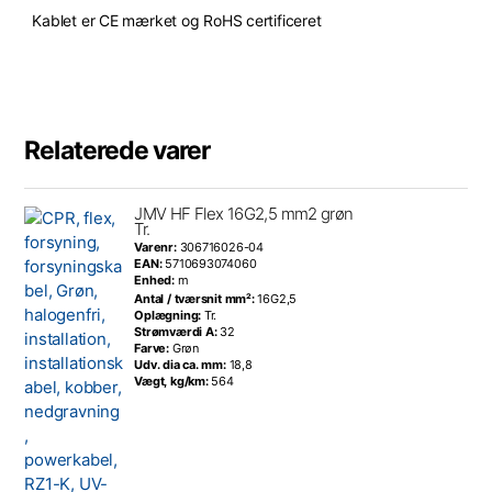
Kablet er CE mærket og RoHS certificeret
Relaterede varer
JMV HF Flex 16G2,5 mm2 grøn
Tr.
Varenr:
306716026-04
EAN:
5710693074060
Enhed:
m
Antal / tværsnit mm²:
16G2,5
Oplægning:
Tr.
Strømværdi A:
32
Farve:
Grøn
Udv. dia ca. mm:
18,8
Vægt, kg/km:
564