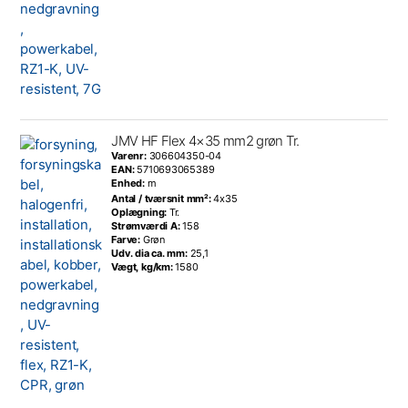
JMV HF Flex 4×35 mm2 grøn Tr.
Varenr:
306604350-04
EAN:
5710693065389
Enhed:
m
Antal / tværsnit mm²:
4x35
Oplægning:
Tr.
Strømværdi A:
158
Farve:
Grøn
Udv. dia ca. mm:
25,1
Vægt, kg/km:
1580