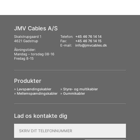
JMV Cables A/S
Skalstrupgaard 1
Telefon:
+45 46 76 14 14
4621 Gadstrup
Fax:
+45 46 76 14 15
E-mail:
info@jmvcables.dk
Åbningstider:
Mandag – torsdag 08-16
Fredag 8-15
Produkter
»
Lavspændingskabler
»
Styre- og multikabler
»
Mellemspændingskabler
»
Gummikabler
Lad os kontakte dig