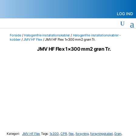
LOG IND
Forside
/
Halogenfrie installationskabler
/
Halogenfrie installationskabler -
kobber
/
JMV HF Flex
/ JMV HF Flex 1×300 mm2 grøn Tr.
JMV HF Flex 1×300 mm2 grøn Tr.
Kategori:
JMV HF Flex
Tags:
1x300
,
CPR
,
flex
,
forsyning
,
forsyningskabel
,
Grøn
,