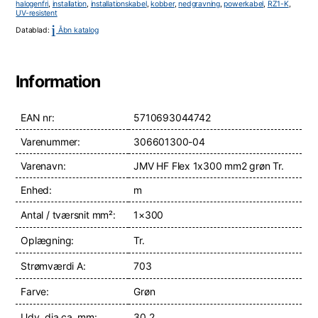
halogenfri
,
installation
,
installationskabel
,
kobber
,
nedgravning
,
powerkabel
,
RZ1-K
,
UV-resistent
i
Datablad:
Åbn katalog
Information
EAN nr:
5710693044742
Varenummer:
306601300-04
Varenavn:
JMV HF Flex 1x300 mm2 grøn Tr.
Enhed:
m
Antal / tværsnit mm²:
1×300
Oplægning:
Tr.
Strømværdi A:
703
Farve:
Grøn
Udv. dia ca. mm:
30,2