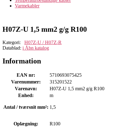
Temperaturbestandige kabler
Varmekabler
H07Z-U 1,5 mm2 g/g R100
Kategori:
H07Z-U / H07Z-R
Datablad:
i
Åbn katalog
Information
EAN nr:
5710693075425
Varenummer:
315201522
Varenavn:
H07Z-U 1,5 mm2 g/g R100
Enhed:
m
Antal / tværsnit mm²:
1,5
Oplægning:
R100