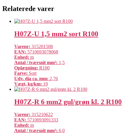
Relaterede varer
H07Z-U 1,5 mm2 sort R100
Varenr:
315201508
EAN:
5710693078068
Enhed:
m
Antal / tværsnit mm²:
1,5
Oplægning:
R100
Farve:
Sort
Udv. dia ca. mm:
2,76
Vægt, kg/km:
19
H07Z-R 6 mm2 gul/grøn kl. 2 R100
Varenr:
315210622
EAN:
5710693091333
Enhed:
m
Antal / tværsnit mm²:
6,0