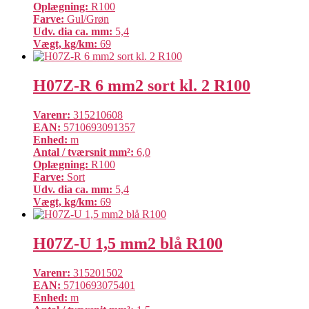
Oplægning:
R100
Farve:
Gul/Grøn
Udv. dia ca. mm:
5,4
Vægt, kg/km:
69
H07Z-R 6 mm2 sort kl. 2 R100
Varenr:
315210608
EAN:
5710693091357
Enhed:
m
Antal / tværsnit mm²:
6,0
Oplægning:
R100
Farve:
Sort
Udv. dia ca. mm:
5,4
Vægt, kg/km:
69
H07Z-U 1,5 mm2 blå R100
Varenr:
315201502
EAN:
5710693075401
Enhed:
m