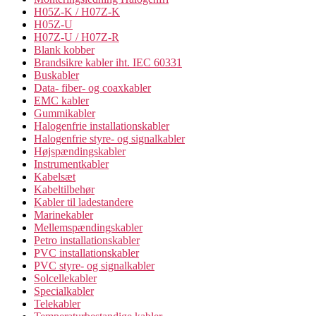
H05Z-K / H07Z-K
H05Z-U
H07Z-U / H07Z-R
Blank kobber
Brandsikre kabler iht. IEC 60331
Buskabler
Data- fiber- og coaxkabler
EMC kabler
Gummikabler
Halogenfrie installationskabler
Halogenfrie styre- og signalkabler
Højspændingskabler
Instrumentkabler
Kabelsæt
Kabeltilbehør
Kabler til ladestandere
Marinekabler
Mellemspændingskabler
Petro installationskabler
PVC installationskabler
PVC styre- og signalkabler
Solcellekabler
Specialkabler
Telekabler