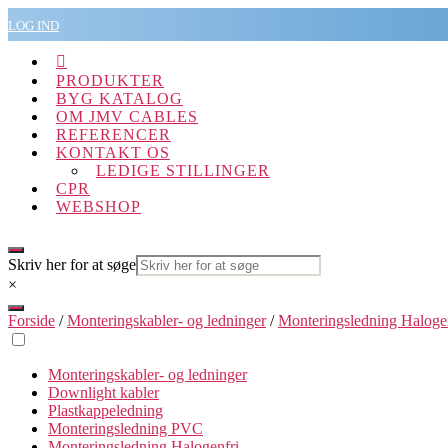
Spring
LOG IND
til
indholdet

PRODUKTER
BYG KATALOG
OM JMV CABLES
REFERENCER
KONTAKT OS
LEDIGE STILLINGER
CPR
WEBSHOP
Skriv her for at søge
×
Forside
/
Monteringskabler- og ledninger
/
Monteringsledning Haloge
Monteringskabler- og ledninger
Downlight kabler
Plastkappeledning
Monteringsledning PVC
Monteringsledning Halogenfri