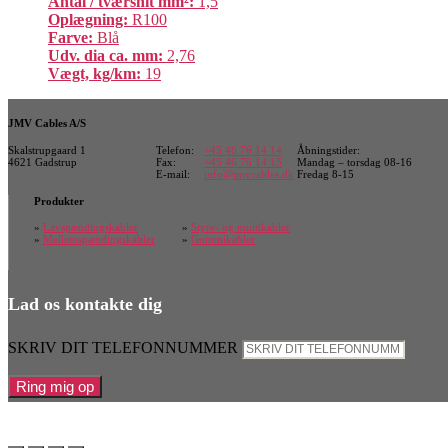
Antal / tværsnit mm²:
1,5
Oplægning:
R100
Farve:
Blå
Udv. dia ca. mm:
2,76
Vægt, kg/km:
19
JMV Cables A/S
Skalstrupgaard 1
Telefon:
+45 46 76 14 14
Åbningstider:
4621 Gadstrup
Fax:
+45 46 76 14 15
Mandag – torsdag 08-16
E-mail:
info@jmvcables.dk
Fredag 8-15
Produkter
»
Lavspændingskabler
»
Styre- og multikabler
»
Mellemspændingskabler
»
Gummikabler
Lad os kontakte dig
SKRIV DIT TELEFONNUMMER
Ring mig op