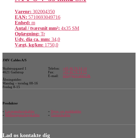
Varenr:
302004350
EAN:
5710693049716
Enhed:
m
Antal / tværsnit mm²:
4x35 SM
Oplægning:
Tr
Udv. dia ca. mm:
34,0
Vægt, kg/km:
1750,0
JMV Cables A/S
Skalstrupgaard 1
Telefon:
+45 46 76 14 14
4621 Gadstrup
Fax:
+45 46 76 14 15
E-mail:
info@jmvcables.dk
Åbningstider:
Mandag – torsdag 08-16
Fredag 8-15
Produkter
»
Lavspændingskabler
»
Styre- og multikabler
»
Mellemspændingskabler
»
Gummikabler
Lad os kontakte dig