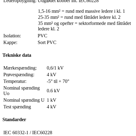
Lederopbygning:
Udglødet kobber iht. IEC60228
1,5-16 mm² = rund med massive ledere i kl. 1
25-35 mm² = rund med fåtrådet ledere kl. 2
35 mm² og opefter = sektorformede med fåtrådet
ledere kl. 2
Isolation:
PVC
Kappe:
Sort PVC
Tekniske data
Mærkespænding:
0,6/1 kV
Prøvespænding:
4 kV
Temperatur:
-5° til + 70°
Nominal spænding
0.6 kV
Uo
Nominal spænding U
1 kV
Test spænding
4 kV
Standarder
IEC 60332-1 / IEC60228