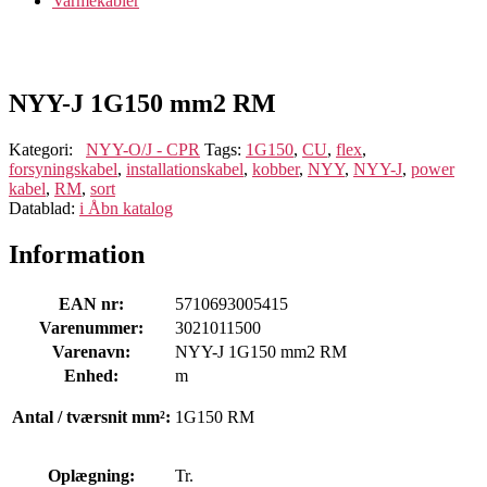
Varmekabler
NYY-J 1G150 mm2 RM
Kategori:
NYY-O/J - CPR
Tags:
1G150
,
CU
,
flex
,
forsyningskabel
,
installationskabel
,
kobber
,
NYY
,
NYY-J
,
power
kabel
,
RM
,
sort
Datablad:
i
Åbn katalog
Information
EAN nr:
5710693005415
Varenummer:
3021011500
Varenavn:
NYY-J 1G150 mm2 RM
Enhed:
m
Antal / tværsnit mm²:
1G150 RM
Oplægning:
Tr.