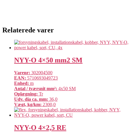
Relaterede varer
NYY-O 4×50 mm2 SM
Varenr:
302004500
EAN:
5710693049723
Enhed:
m
Antal / tværsnit mm²:
4x50 SM
Oplægning:
Tr
Udv. dia ca. mm:
36,0
Vægt, kg/km:
2300,0
NYY-O 4×2,5 RE