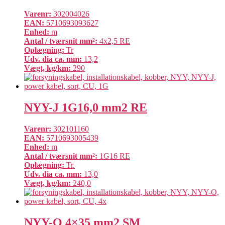
Varenr:
302004026
EAN:
5710693093627
Enhed:
m
Antal / tværsnit mm²:
4x2,5 RE
Oplægning:
Tr
Udv. dia ca. mm:
13,2
Vægt, kg/km:
290
NYY-J 1G16,0 mm2 RE
Varenr:
302101160
EAN:
5710693005439
Enhed:
m
Antal / tværsnit mm²:
1G16 RE
Oplægning:
Tr.
Udv. dia ca. mm:
13,0
Vægt, kg/km:
240,0
NYY-O 4×35 mm2 SM