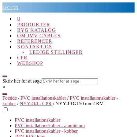
Spring
LOG IND
til
indholdet

PRODUKTER
BYG KATALOG
OM JMV CABLES
REFERENCER
KONTAKT OS
LEDIGE STILLINGER
CPR
WEBSHOP
Skriv her for at søge
×
Forside
/
PVC installationskabler
/
PVC installationskabler -
kobber
/
NYY-O/J - CPR
/ NYY-J 1G150 mm2 RM
PVC installationskabler
PVC installationskabler - aluminium
PVC installationskabler - kobber
JMV PVC Flex