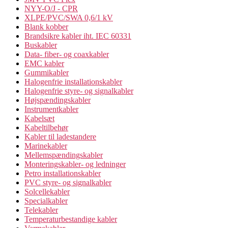
NYY-O/J - CPR
XLPE/PVC/SWA 0,6/1 kV
Blank kobber
Brandsikre kabler iht. IEC 60331
Buskabler
Data- fiber- og coaxkabler
EMC kabler
Gummikabler
Halogenfrie installationskabler
Halogenfrie styre- og signalkabler
Højspændingskabler
Instrumentkabler
Kabelsæt
Kabeltilbehør
Kabler til ladestandere
Marinekabler
Mellemspændingskabler
Monteringskabler- og ledninger
Petro installationskabler
PVC styre- og signalkabler
Solcellekabler
Specialkabler
Telekabler
Temperaturbestandige kabler