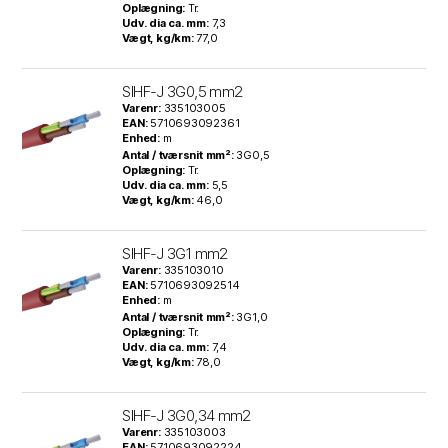
Oplægning:
Tr.
Udv. dia ca. mm:
7,3
Vægt, kg/km:
77,0
SIHF-J 3G0,5 mm2
Varenr:
335103005
EAN:
5710693092361
Enhed:
m
Antal / tværsnit mm²:
3G0,5
Oplægning:
Tr.
Udv. dia ca. mm:
5,5
Vægt, kg/km:
46,0
SIHF-J 3G1 mm2
Varenr:
335103010
EAN:
5710693092514
Enhed:
m
Antal / tværsnit mm²:
3G1,0
Oplægning:
Tr.
Udv. dia ca. mm:
7,4
Vægt, kg/km:
78,0
SIHF-J 3G0,34 mm2
Varenr:
335103003
EAN:
5710693092224