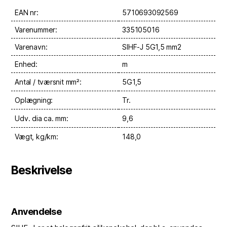
EAN nr:
5710693092569
Varenummer:
335105016
Varenavn:
SIHF-J 5G1,5 mm2
Enhed:
m
Antal / tværsnit mm²:
5G1,5
Oplægning:
Tr.
Udv. dia ca. mm:
9,6
Vægt, kg/km:
148,0
Beskrivelse
Anvendelse