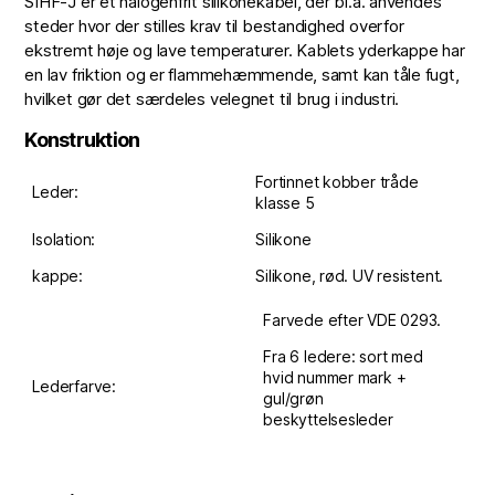
SIHF-J er et halogenfrit silikonekabel, der bl.a. anvendes
steder hvor der stilles krav til bestandighed overfor
ekstremt høje og lave temperaturer. Kablets yderkappe har
en lav friktion og er flammehæmmende, samt kan tåle fugt,
hvilket gør det særdeles velegnet til brug i industri.
Konstruktion
Fortinnet kobber tråde
Leder:
klasse 5
Isolation:
Silikone
kappe:
Silikone, rød. UV resistent.
Farvede efter VDE 0293.
Fra 6 ledere: sort med
hvid nummer mark +
Lederfarve:
gul/grøn
beskyttelsesleder