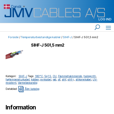
Dansk
▼
LOG IND
Forside
/
Temperaturbestandige kabler
/
SIHF-J
/ SIHF-J 5G1,5 mm2
SIHF-J 5G1,5 mm2
Kategori:
SIHF-J
Tags:
180°C
,
5g1.5
,
CU
,
Flammehæmmende
,
halogenfri
,
højtemperaturkabel
,
kobber
,
ovnkabel
,
rød
,
sif
,
sihf
,
sihf-j
,
silikonekabel
,
UV-
resistent
,
Varmebestandig
i
Datablad:
Åbn katalog
Information