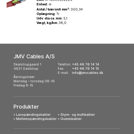
Enhed:
m
Antal / tværsnit mm²:
3G0,34
Oplægning:
Tr.
Udv. dia ca. mm:
5,1
Vægt, kg/km:
38,0
JMV Cables A/S
Skalstrupgaard 1
Telefon:
+45 46 76 14 14
4621 Gadstrup
Fax:
+45 46 76 14 15
E-mail:
info@jmvcables.dk
Åbningstider:
Mandag – torsdag 08-16
Fredag 8-15
Produkter
»
Lavspændingskabler
»
Styre- og multikabler
»
Mellemspændingskabler
»
Gummikabler