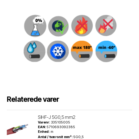
Relaterede varer
SIHF-J 5G0,5 mm2
Varenr:
335105005
EAN:
5710693092385
Enhed:
m
Antal / tværsnit mm²:
5G0,5