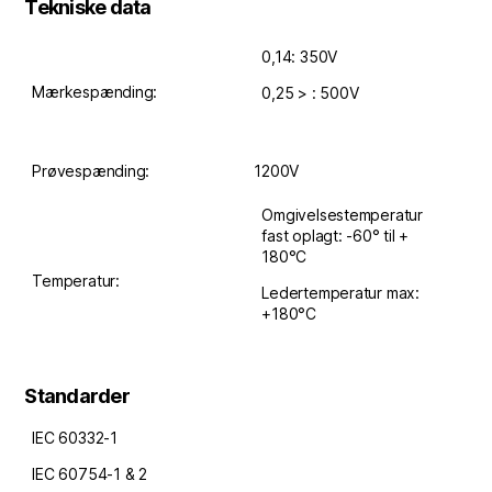
Tekniske data
0,14: 350V
Mærkespænding:
0,25 > : 500V
Prøvespænding:
1200V
Omgivelsestemperatur
fast oplagt: -60° til +
180°C
Temperatur:
Ledertemperatur max:
+180°C
Standarder
IEC 60332-1
IEC 60754-1 & 2