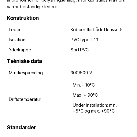
varmebestandige ledere.
Konstruktion
Leder
Kobber flertrådet klasse 5
Isolation
PVC type T13
Yderkappe
Sort PVC
Tekniske data
Mærkespænding
300/500 V
Min. - 10°C
Max. + 90°C
Driftstemperatur
Under installation: min.
+5°C og max. +90°C
Standarder