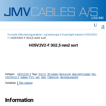
LOG IND
Forside
/
Monteringskabler- og ledninger
/
Downlight kabler
/
H05V2V2-
F
/ H05V2V2-F 3G2,5 mm2 sort
H05V2V2-F 3G2,5 mm2 sort
Kategori:
H05V2V2-F
Tags:
3G2.5
,
90 grader
,
Belysning
,
downlight kabel
,
flex
,
H05V2V2-F
,
kobber
,
PVC
,
sort
,
Spot
,
Tilledning
,
Varmebestandig
i
Datablad:
Åbn katalog
Information