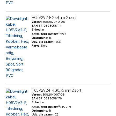
H05V2V2-F 2×4 mm2 sort
Varenr:
308202040-08
EAN:
5710693058114
Enhed:
m
Antal / tværsnit mm²:
2x4
Oplægning:
Tr
Udv. dia ca. mm:
10,6
Farve:
Sort
H05V2V2-F 4G0,75 mm2 sort
Varenr:
308204007-08
EAN:
5710693058176
Enhed:
m
Antal / tværsnit mm²:
4G0,75
Oplægning:
Tr
Udv. dia ca. mm:
7,2