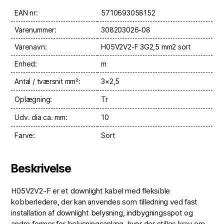
EAN nr:
5710693058152
Varenummer:
308203026-08
Varenavn:
H05V2V2-F 3G2,5 mm2 sort
Enhed:
m
Antal / tværsnit mm²:
3×2,5
Oplægning:
Tr
Udv. dia ca. mm:
10
Farve:
Sort
Beskrivelse
H05V2V2-F er et downlight kabel med fleksible
kobberledere, der kan anvendes som tilledning ved fast
installation af downlight belysning, indbygningsspot og
andre former for belysningsanlæg, hvor der stilles krav om