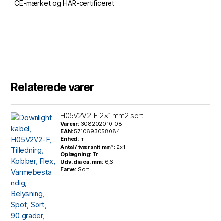
CE-mærket og HAR-certificeret
Relaterede varer
H05V2V2-F 2×1 mm2 sort
Varenr:
308202010-08
EAN:
5710693058084
Enhed:
m
Antal / tværsnit mm²:
2x1
Oplægning:
Tr
Udv. dia ca. mm:
6,6
Farve:
Sort