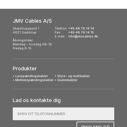
JMV Cables A/S
Skalstrupgaard 1
Telefon:
+45 46 76 14 14
4621 Gadstrup
Fax:
+45 46 76 14 15
E-mail:
info@jmvcables.dk
Åbningstider:
Mandag – torsdag 08-16
Fredag 8-15
Produkter
»
Lavspændingskabler
»
Styre- og multikabler
»
Mellemspændingskabler
»
Gummikabler
Lad os kontakte dig