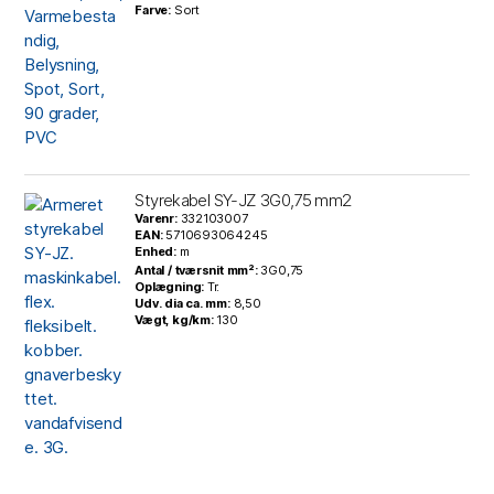
Farve:
Sort
Styrekabel SY-JZ 3G0,75 mm2
Varenr:
332103007
EAN:
5710693064245
Enhed:
m
Antal / tværsnit mm²:
3G0,75
Oplægning:
Tr.
Udv. dia ca. mm:
8,50
Vægt, kg/km:
130