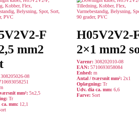
5V2V2-F
H05V2V2-
2,5 mm2
2×1 mm2 so
t
Varenr:
308202010-08
EAN:
5710693058084
Enhed:
m
:
308205026-08
Antal / tværsnit mm²:
2x1
710693058251
Oplægning:
Tr
m
Udv. dia ca. mm:
6,6
 tværsnit mm²:
5x2,5
Farve:
Sort
ing:
Tr
a ca. mm:
12,1
ort