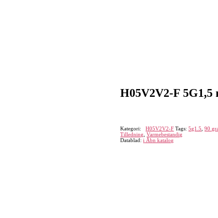
H05V2V2-F 5G1,5 
Kategori:
H05V2V2-F
Tags:
5g1.5
,
90 gr
Tilledning
,
Varmebestandig
Datablad:
i
Åbn katalog