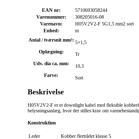
EAN nr:
5710693058244
Varenummer:
308205016-08
Varenavn:
H05V2V2-F 5G1,5 mm2 sort
Enhed:
m
Antal / tværsnit mm²:
5×1,5
Oplægning:
Tr
Udv. dia ca. mm:
10,3
Farve:
Sort
Beskrivelse
H05V2V2-F er et downlight kabel med fleksible kobberled
belysningsanlæg, hvor der stilles krav om varmebestandig
Konstruktion
Leder
Kobber flertrådet klasse 5