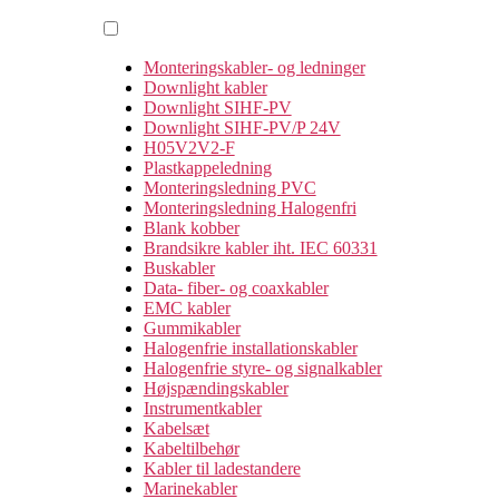
Monteringskabler- og ledninger
Downlight kabler
Downlight SIHF-PV
Downlight SIHF-PV/P 24V
H05V2V2-F
Plastkappeledning
Monteringsledning PVC
Monteringsledning Halogenfri
Blank kobber
Brandsikre kabler iht. IEC 60331
Buskabler
Data- fiber- og coaxkabler
EMC kabler
Gummikabler
Halogenfrie installationskabler
Halogenfrie styre- og signalkabler
Højspændingskabler
Instrumentkabler
Kabelsæt
Kabeltilbehør
Kabler til ladestandere
Marinekabler