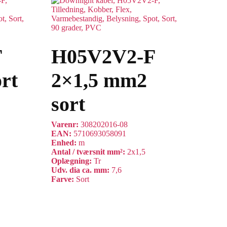
F
H05V2V2-F
rt
2×1,5 mm2
sort
Varenr:
308202016-08
EAN:
5710693058091
Enhed:
m
Antal / tværsnit mm²:
2x1,5
Oplægning:
Tr
Udv. dia ca. mm:
7,6
Farve:
Sort