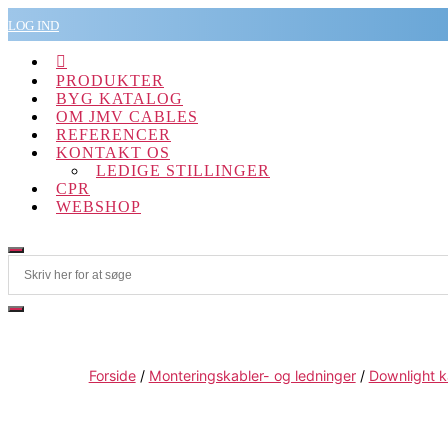
Spring
LOG IND
til
indholdet

PRODUKTER
BYG KATALOG
OM JMV CABLES
REFERENCER
KONTAKT OS
LEDIGE STILLINGER
CPR
WEBSHOP
Forside
/
Monteringskabler- og ledninger
/
Downlight k