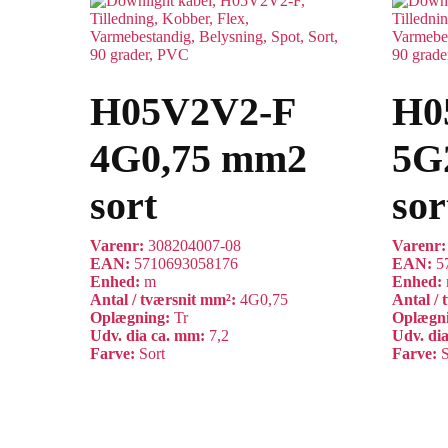
H05V2V2-F
H0
4G0,75 mm2
5G
sort
sor
Varenr:
308204007-08
Varenr
EAN:
5710693058176
EAN:
5
Enhed:
m
Enhed:
Antal / tværsnit mm²:
4G0,75
Antal /
Oplægning:
Tr
Oplægn
Udv. dia ca. mm:
7,2
Udv. di
Farve:
Sort
Farve:
S