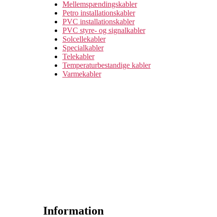
Mellemspændingskabler
Petro installationskabler
PVC installationskabler
PVC styre- og signalkabler
Solcellekabler
Specialkabler
Telekabler
Temperaturbestandige kabler
Varmekabler
Information