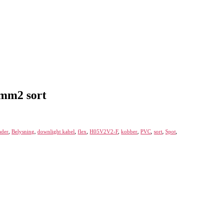
mm2 sort
ader
,
Belysning
,
downlight kabel
,
flex
,
H05V2V2-F
,
kobber
,
PVC
,
sort
,
Spot
,